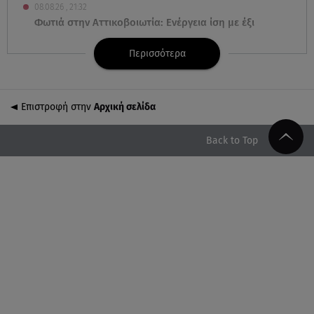
08.08.26 , 21:32
Φωτιά στην Αττικοβοιωτία: Ενέργεια ίση με έξι
ατομικές βόμβες
Περισσότερα
08.08.26 , 21:20
«Ισλαμικό ΝΑΤΟ»: Πώς επηρεάζεται η Ελλάδα από
τη νέα συμμαχία
Επιστροφή στην
Αρχική σελίδα
08.08.26 , 19:19
Back to Top
Τραγωδία στην Πάρο: Νεκρό 4χρονο παιδί σε
πισίνα
08.08.26 , 18:51
BYD: Στην 91η θέση της λίστας Fortune Global 500
για το 2026
08.08.26 , 17:45
Εριέττα Κούρκουλου: Η συγκινητική ανάρτηση για
τα 33α γενέθλιά της