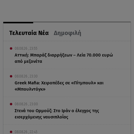
Τελευταία Νέα
Δημοφιλή
08.08.26 , 23:55
Αττική: Μπαράζ διαρρήξεων – Λεία 70.000 ευρώ
από μεζονέτα
08.08.26 , 23:30
Greek Mafia: Χειροπέδες σε «Πίτμπουλ» και
«Μπουλντόγκ»
08.08.26 , 23:00
Στενά του Ορμούζ: Στο Ιράν ο έλεγχος της
εισερχόμενης ναυσιπλοΐας
08.08.26 , 22:45