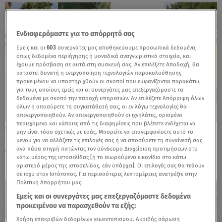
Ενδιαφερόμαστε για το απόρρητό σας
Εμείς και οι
603
συνεργάτες μας αποθηκεύουμε προσωπικά δεδομένα,
όπως δεδομένα περιήγησης ή μοναδικά αναγνωριστικά στοιχεία, και
έχουμε πρόσβαση σε αυτά στη συσκευή σας. Αν επιλέξετε Αποδοχή, θα
καταστεί δυνατή η ενεργοποίηση τεχνολογιών παρακολούθησης
προκειμένου να υποστηριχθούν οι σκοποί που εμφανίζονται παρακάτω,
για τους οποίους εμείς και οι συνεργάτες μας επεξεργαζόμαστε τα
δεδομένα με σκοπό την παροχή υπηρεσιών. Αν επιλέξετε Απόρριψη όλων
όλων ή αποσύρετε τη συγκατάθεσή σας, οι εν λόγω τεχνολογίες θα
απενεργοποιηθούν. Αν απενεργοποιηθούν οι ιχνηλάτες, ορισμένο
περιεχόμενο και κάποιες από τις διαφημίσεις που βλέπετε ενδέχεται να
18.11.25, 09:37
μην είναι τόσο σχετικές με εσάς. Μπορείτε να επανεμφανίσετε αυτό το
Oι chic εμφανίσεις στην επίδειξη μόδας
μενού για να αλλάξετε τις επιλογές σας ή να αποσύρετε τη συναίνεσή σας
ανά πάσα στιγμή πατώντας τον σύνδεσμο Διαχείριση προτιμήσεων στο
του Βασίλη Ζούλια
κάτω μέρος της ιστοσελίδας [ή το αιωρούμενο εικονίδιο στο κάτω
αριστερό μέρος της ιστοσελίδας, εάν υπάρχει]. Οι επιλογές σας θα τεθούν
σε ισχύ στον Ιστότοπος. Για περισσότερες λεπτομέρειες ανατρέξτε στην
Πολιτική Απορρήτου μας.
Εμείς και οι συνεργάτες μας επεξεργαζόμαστε δεδομένα
προκειμένου να παρασχεθούν τα εξής:
Χρήση επακριβών δεδομένων γεωεντοπισμού. Ακριβής σάρωση