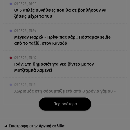
09.08.26 , 16:00
Οι 5 απλές συνήθειες που θα σε βοηθήσουν να
ζήσεις μέχρι τα 100
09.08.26 , 15:54
Μέγκαν Μαρκλ - Πρίγκιπας Χάρι: Πόσταραν selfie
από το ταξίδι στον Καναδά
09.08.26 , 15:40
Ιράν: Στη δημοσιότητα νέο βίντεο με τον
Μοτζταμπά Χαμενεΐ
09.08.26 , 15:16
Χωρισμός στη σόουμπιζ μετά από 8 χρόνια γάμου -
Η ανακοίνωση
Περισσότερα
09.08.26 , 14:42
Τουρισμός για Όλους 2026-2027: Ποια ΑΦΜ
υποβάλλουν σήμερα αιτήσεις
Επιστροφή στην
Αρχική σελίδα