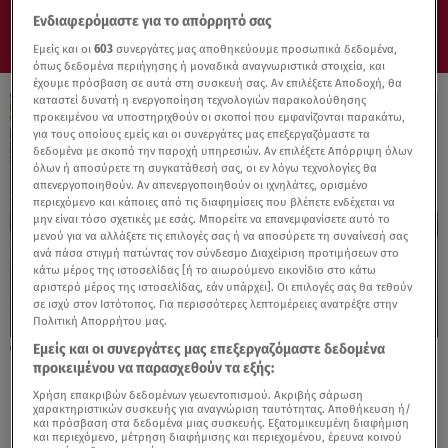
Ενδιαφερόμαστε για το απόρρητό σας
Εμείς και οι
603
συνεργάτες μας αποθηκεύουμε προσωπικά δεδομένα,
όπως δεδομένα περιήγησης ή μοναδικά αναγνωριστικά στοιχεία, και
έχουμε πρόσβαση σε αυτά στη συσκευή σας. Αν επιλέξετε Αποδοχή, θα
καταστεί δυνατή η ενεργοποίηση τεχνολογιών παρακολούθησης
προκειμένου να υποστηριχθούν οι σκοποί που εμφανίζονται παρακάτω,
για τους οποίους εμείς και οι συνεργάτες μας επεξεργαζόμαστε τα
δεδομένα με σκοπό την παροχή υπηρεσιών. Αν επιλέξετε Απόρριψη όλων
όλων ή αποσύρετε τη συγκατάθεσή σας, οι εν λόγω τεχνολογίες θα
απενεργοποιηθούν. Αν απενεργοποιηθούν οι ιχνηλάτες, ορισμένο
περιεχόμενο και κάποιες από τις διαφημίσεις που βλέπετε ενδέχεται να
μην είναι τόσο σχετικές με εσάς. Μπορείτε να επανεμφανίσετε αυτό το
μενού για να αλλάξετε τις επιλογές σας ή να αποσύρετε τη συναίνεσή σας
ανά πάσα στιγμή πατώντας τον σύνδεσμο Διαχείριση προτιμήσεων στο
κάτω μέρος της ιστοσελίδας [ή το αιωρούμενο εικονίδιο στο κάτω
αριστερό μέρος της ιστοσελίδας, εάν υπάρχει]. Οι επιλογές σας θα τεθούν
σε ισχύ στον Ιστότοπος. Για περισσότερες λεπτομέρειες ανατρέξτε στην
Πολιτική Απορρήτου μας.
Εμείς και οι συνεργάτες μας επεξεργαζόμαστε δεδομένα
23.11.23, 20:22
προκειμένου να παρασχεθούν τα εξής:
Η έκπληξη που μας ετοιμάζει η Ford για το
Ranger
Χρήση επακριβών δεδομένων γεωεντοπισμού. Ακριβής σάρωση
χαρακτηριστικών συσκευής για αναγνώριση ταυτότητας. Αποθήκευση ή/
και πρόσβαση στα δεδομένα μιας συσκευής. Εξατομικευμένη διαφήμιση
και περιεχόμενο, μέτρηση διαφήμισης και περιεχομένου, έρευνα κοινού