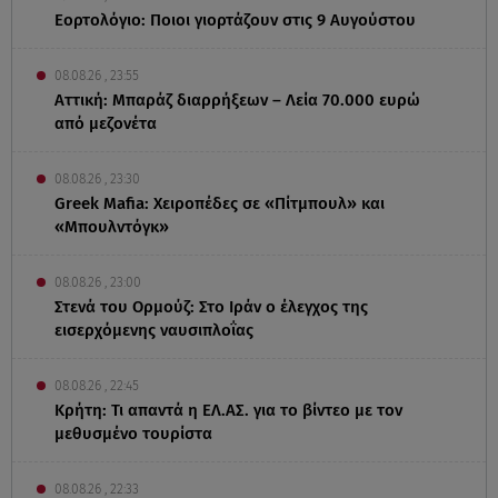
Εορτολόγιο: Ποιοι γιορτάζουν στις 9 Αυγούστου
08.08.26 , 23:55
Αττική: Μπαράζ διαρρήξεων – Λεία 70.000 ευρώ
από μεζονέτα
08.08.26 , 23:30
Greek Mafia: Χειροπέδες σε «Πίτμπουλ» και
«Μπουλντόγκ»
08.08.26 , 23:00
Στενά του Ορμούζ: Στο Ιράν ο έλεγχος της
εισερχόμενης ναυσιπλοΐας
08.08.26 , 22:45
Κρήτη: Τι απαντά η ΕΛ.ΑΣ. για το βίντεο με τον
μεθυσμένο τουρίστα
08.08.26 , 22:33