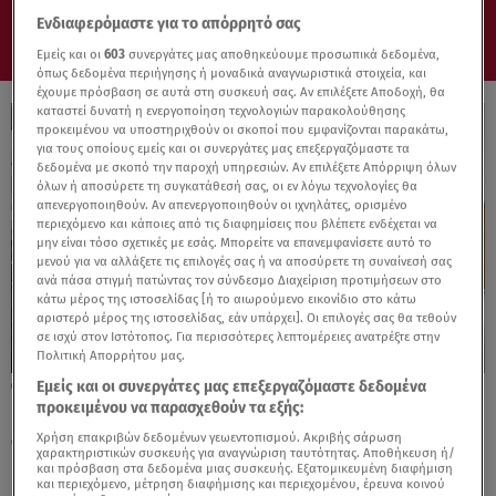
Ενδιαφερόμαστε για το απόρρητό σας
Εμείς και οι
603
συνεργάτες μας αποθηκεύουμε προσωπικά δεδομένα,
όπως δεδομένα περιήγησης ή μοναδικά αναγνωριστικά στοιχεία, και
έχουμε πρόσβαση σε αυτά στη συσκευή σας. Αν επιλέξετε Αποδοχή, θα
καταστεί δυνατή η ενεργοποίηση τεχνολογιών παρακολούθησης
προκειμένου να υποστηριχθούν οι σκοποί που εμφανίζονται παρακάτω,
για τους οποίους εμείς και οι συνεργάτες μας επεξεργαζόμαστε τα
δεδομένα με σκοπό την παροχή υπηρεσιών. Αν επιλέξετε Απόρριψη όλων
όλων ή αποσύρετε τη συγκατάθεσή σας, οι εν λόγω τεχνολογίες θα
απενεργοποιηθούν. Αν απενεργοποιηθούν οι ιχνηλάτες, ορισμένο
περιεχόμενο και κάποιες από τις διαφημίσεις που βλέπετε ενδέχεται να
μην είναι τόσο σχετικές με εσάς. Μπορείτε να επανεμφανίσετε αυτό το
μενού για να αλλάξετε τις επιλογές σας ή να αποσύρετε τη συναίνεσή σας
ανά πάσα στιγμή πατώντας τον σύνδεσμο Διαχείριση προτιμήσεων στο
κάτω μέρος της ιστοσελίδας [ή το αιωρούμενο εικονίδιο στο κάτω
αριστερό μέρος της ιστοσελίδας, εάν υπάρχει]. Οι επιλογές σας θα τεθούν
σε ισχύ στον Ιστότοπος. Για περισσότερες λεπτομέρειες ανατρέξτε στην
Πολιτική Απορρήτου μας.
Εμείς και οι συνεργάτες μας επεξεργαζόμαστε δεδομένα
19.09.25, 20:43
προκειμένου να παρασχεθούν τα εξής:
Renault: Η εμβληματική έκθεση
αυτοκινήτων
Χρήση επακριβών δεδομένων γεωεντοπισμού. Ακριβής σάρωση
χαρακτηριστικών συσκευής για αναγνώριση ταυτότητας. Αποθήκευση ή/
και πρόσβαση στα δεδομένα μιας συσκευής. Εξατομικευμένη διαφήμιση
και περιεχόμενο, μέτρηση διαφήμισης και περιεχομένου, έρευνα κοινού