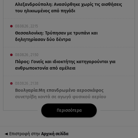
Αλεξανδρούπολη: Ανασύρθηκε χωρίς τις αισθήσεις
του ηλικιωμένος από πηγάδι
08.08.26 , 22:15
Θεσσαλονίκη: Τρύπησαν με τρυπάνι και
δηλητηρίασαν δύο δέντρα
08.08.26 , 21:50
Πάρος: Γονείς και ιδιοκτήτης κατηγορούνται για
ανθρωποκτονία από αμέλεια
08.08.26 , 21:38
Βουλγαρία:Μη επανδρωμένο αεροσκάφος
συνετρίβη κοντά σε αγωγό φυσικού αερίου
Περισσότερα
08.08.26 , 21:32
Φωτιά στην Αττικοβοιωτία: Ενέργεια ίση με έξι
ατομικές βόμβες
Επιστροφή στην
Αρχική σελίδα