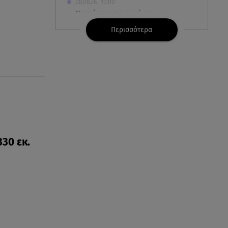
08.08.26 , 10:00
Νηστίσιμη συνταγή για να
φτιάξετε χαλβά με σοκολάτα και
Περισσότερα
πορτοκάλι
08.08.26 , 09:26
Φωτιά Αττικοβοιωτία:
Απελευθερώθηκε ενέργεια ίση
με 6 βόμβες Χιροσίμα
08.08.26 , 09:05
BMW: Οι πωλήσεις και η
συμφωνία με τους
330 εκ.
εργαζόμενους
08.08.26 , 09:03
8 Αυγούστου: Σήμερα η
Παγκόσμια Ημέρα Γάτας
08.08.26 , 08:47