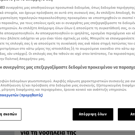
603
συνεργάτες μας αποθηκεύουμε προσωπικά δεδομένα, όπως δεδομένα περιήγησης
κά στοιχεία, και έχουμε πρόσβαση σε αυτά στη συσκευή σας. Αν επιλέξετε Αποδοχή, θ
νεργοποίηση τεχνολογιών παρακολούθησης προκειμένου να υποστηριχθούν οι σκοποί
ι παρακάτω, για τους οποίους εμείς και οι συνεργάτες μας επεξεργαζόμαστε τα δεδομέ
16.12.21, 20:22
υπηρεσιών. Αν επιλέξετε Απόρριψη όλων όλων ή αποσύρετε τη συγκατάθεσή σας, οι ε
Ο Τσίπρας διέγραψε τον Κουρουμπλή απ
 θα απενεργοποιηθούν. Αν απενεργοποιηθούν οι ιχνηλάτες, ορισμένο περιεχόμενο και κά
 που βλέπετε ενδέχεται να μην είναι τόσο σχετικές με εσάς. Μπορείτε να επανεμφανίσετ
ΚΟ του ΣΥΡΙΖΑ!
ξετε τις επιλογές σας ή να αποσύρετε τη συναίνεσή σας ανά πάσα στιγμή πατώντας τον
Τι ενημέρωσε το προεδρείο της Βουλής ο αρχηγός το
προτιμήσεων στο κάτω μέρος της ιστοσελίδας [ή το αιωρούμενο εικονίδιο στο κάτω α
κόμματος
δας, εάν υπάρχει]. Οι επιλογές σας θα τεθούν σε ισχύ στον Ιστότοπος. Για περισσότερε
την Πολιτική Απορρήτου μας.
 οι συνεργάτες μας επεξεργαζόμαστε δεδομένα προκειμένου να παρασχ
ριβών δεδομένων γεωεντοπισμού. Ακριβής σάρωση χαρακτηριστικών συσκευής για αν
 Αποθήκευση ή/και πρόσβαση στα δεδομένα μιας συσκευής. Εξατομικευμένη διαφήμι
, μέτρηση διαφήμισης και περιεχομένου, έρευνα κοινού και ανάπτυξη υπηρεσιών.
συνεργατών (προμηθευτές)
η σκοπών
Απόρριψη όλων
Απ
12.10.21, 19:55
Κύμα συμπαράστασης στη Φώφη Γεννη
για τη νοσηλεία της