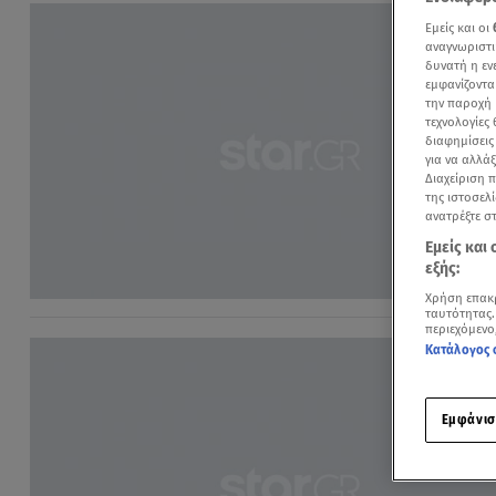
Εμείς και οι
αναγνωριστι
δυνατή η ε
εμφανίζοντα
την παροχή 
τεχνολογίες
διαφημίσεις
για να αλλά
Διαχείριση 
της ιστοσελί
ανατρέξτε σ
Εμείς και
εξής:
Χρήση επακ
ταυτότητας.
περιεχόμενο
Κατάλογος 
Εμφάνισ