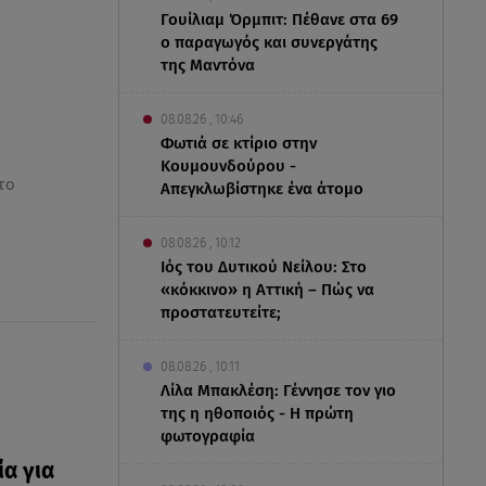
Γουίλιαμ Όρμπιτ: Πέθανε στα 69
ο παραγωγός και συνεργάτης
της Μαντόνα
08.08.26 , 10:46
Φωτιά σε κτίριο στην
Κουμουνδούρου -
το
Απεγκλωβίστηκε ένα άτομο
08.08.26 , 10:12
Ιός του Δυτικού Νείλου: Στο
«κόκκινο» η Αττική – Πώς να
προστατευτείτε;
08.08.26 , 10:11
Λίλα Μπακλέση: Γέννησε τον γιο
της η ηθοποιός - Η πρώτη
φωτογραφία
α για