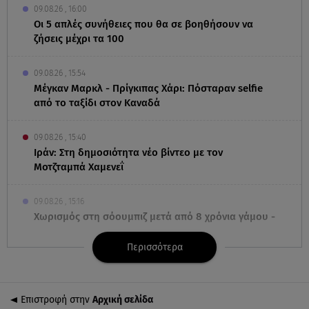
09.08.26 , 16:00
Οι 5 απλές συνήθειες που θα σε βοηθήσουν να
ζήσεις μέχρι τα 100
09.08.26 , 15:54
Μέγκαν Μαρκλ - Πρίγκιπας Χάρι: Πόσταραν selfie
από το ταξίδι στον Καναδά
09.08.26 , 15:40
Ιράν: Στη δημοσιότητα νέο βίντεο με τον
Μοτζταμπά Χαμενεΐ
09.08.26 , 15:16
Χωρισμός στη σόουμπιζ μετά από 8 χρόνια γάμου -
Η ανακοίνωση
Περισσότερα
09.08.26 , 14:42
Τουρισμός για Όλους 2026-2027: Ποια ΑΦΜ
υποβάλλουν σήμερα αιτήσεις
Επιστροφή στην
Αρχική σελίδα