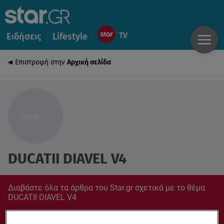
Ειδήσεις
Lifestyle
Επιστροφή στην
Αρχική σελίδα
DUCATIΙ DIAVEL V4
Διαβάστε όλα τα άρθρα του Star.gr σχετικά με το θέμα
DUCATIΙ DIAVEL V4
Συντονίσου στο star.gr για ό,τι σε αφορά.