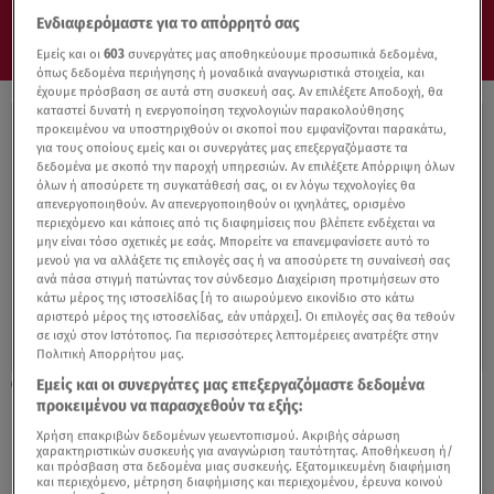
Ενδιαφερόμαστε για το απόρρητό σας
Εμείς και οι
603
συνεργάτες μας αποθηκεύουμε προσωπικά δεδομένα,
όπως δεδομένα περιήγησης ή μοναδικά αναγνωριστικά στοιχεία, και
έχουμε πρόσβαση σε αυτά στη συσκευή σας. Αν επιλέξετε Αποδοχή, θα
καταστεί δυνατή η ενεργοποίηση τεχνολογιών παρακολούθησης
προκειμένου να υποστηριχθούν οι σκοποί που εμφανίζονται παρακάτω,
για τους οποίους εμείς και οι συνεργάτες μας επεξεργαζόμαστε τα
δεδομένα με σκοπό την παροχή υπηρεσιών. Αν επιλέξετε Απόρριψη όλων
όλων ή αποσύρετε τη συγκατάθεσή σας, οι εν λόγω τεχνολογίες θα
απενεργοποιηθούν. Αν απενεργοποιηθούν οι ιχνηλάτες, ορισμένο
περιεχόμενο και κάποιες από τις διαφημίσεις που βλέπετε ενδέχεται να
μην είναι τόσο σχετικές με εσάς. Μπορείτε να επανεμφανίσετε αυτό το
μενού για να αλλάξετε τις επιλογές σας ή να αποσύρετε τη συναίνεσή σας
ανά πάσα στιγμή πατώντας τον σύνδεσμο Διαχείριση προτιμήσεων στο
κάτω μέρος της ιστοσελίδας [ή το αιωρούμενο εικονίδιο στο κάτω
αριστερό μέρος της ιστοσελίδας, εάν υπάρχει]. Οι επιλογές σας θα τεθούν
σε ισχύ στον Ιστότοπος. Για περισσότερες λεπτομέρειες ανατρέξτε στην
Πολιτική Απορρήτου μας.
Εμείς και οι συνεργάτες μας επεξεργαζόμαστε δεδομένα
07.11.22, 18:00
προκειμένου να παρασχεθούν τα εξής:
Ducatiι Diavel V4: Με κινητήρα που την
κάνει...πύραυλο
Χρήση επακριβών δεδομένων γεωεντοπισμού. Ακριβής σάρωση
χαρακτηριστικών συσκευής για αναγνώριση ταυτότητας. Αποθήκευση ή/
και πρόσβαση στα δεδομένα μιας συσκευής. Εξατομικευμένη διαφήμιση
και περιεχόμενο, μέτρηση διαφήμισης και περιεχομένου, έρευνα κοινού