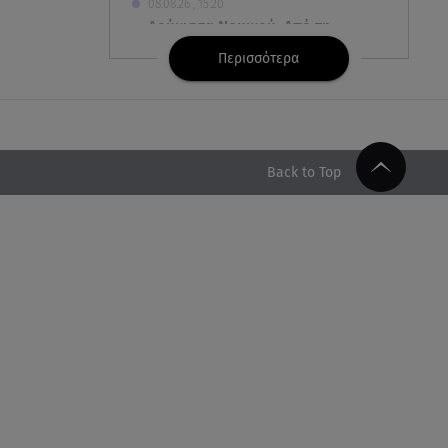
08.08.26 , 15:20
Δούκισσα Νομικού: Από τη
Μύκονο «πετάχτηκε» στη
Περισσότερα
Γαλλική Πολυνησία!
08.08.26 , 15:01
Λυκαβηττός: Σε 57χρονη
γυναίκα ανήκει η σορός που
Back to Top
βρέθηκε σε σπηλιά
08.08.26 , 14:50
Κατερίνα Καινούργιου: Η Πάρος
και το cool φορμάκι της
κορούλας της!
08.08.26 , 14:25
Καιρός: Σε πορτοκαλί
συναγερμό η χώρα για φωτιές
τα επόμενα 24ωρα