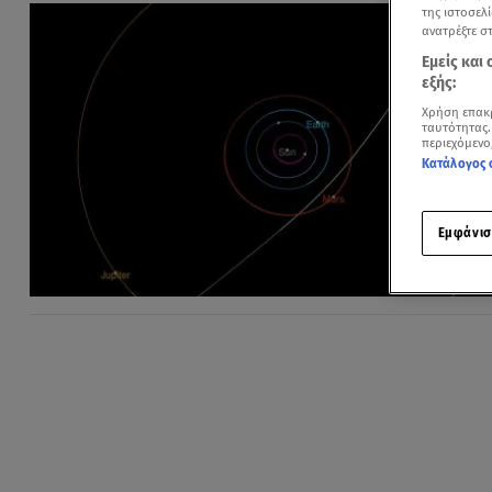
της ιστοσελί
ανατρέξτε σ
Εμείς και
εξής:
Χρήση επακ
ταυτότητας.
περιεχόμενο
Κατάλογος 
Εμφάνισ