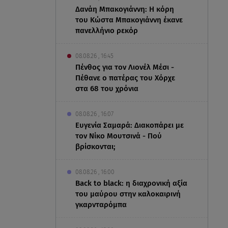
Δανάη Μπακογιάννη: Η κόρη
του Κώστα Μπακογιάννη έκανε
πανελλήνιο ρεκόρ
08.08.26 , 16:45
Πένθος για τον Λιονέλ Μέσι -
Πέθανε ο πατέρας του Χόρχε
στα 68 του χρόνια
08.08.26 , 16:07
Ευγενία Σαμαρά: Διακοπάρει με
τον Νίκο Μουτσινά - Πού
βρίσκονται;
08.08.26 , 16:00
Back to black: η διαχρονική αξία
του μαύρου στην καλοκαιρινή
γκαρνταρόμπα