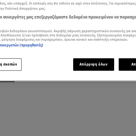
δας, εάν υπάρχει]. Οι επιλογές σας θα τεθούν σε ισχύ στον Ιστότοπος. Για περισσότερε
την Πολιτική Απορρήτου μας.
 οι συνεργάτες μας επεξεργαζόμαστε δεδομένα προκειμένου να παρασχ
03.08.25, 23:32
ριβών δεδομένων γεωεντοπισμού. Ακριβής σάρωση χαρακτηριστικών συσκευής για αν
Καθηγητής Χάρβαρντ: Έρχεται επίθεση 
 Αποθήκευση ή/και πρόσβαση στα δεδομένα μιας συσκευής. Εξατομικευμένη διαφήμι
, μέτρηση διαφήμισης και περιεχομένου, έρευνα κοινού και ανάπτυξη υπηρεσιών.
από διαστρικό αντικείμενο!
συνεργατών (προμηθευτές)
Προειδοποιεί ότι το 3I/ATLAS μπορεί να είναι UFO με
«άγριες» προθέσεις!
η σκοπών
Απόρριψη όλων
Απ