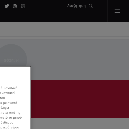
Αναζήτηση
 ή μοναδικά
α καταστεί
 που
να με σκοπό
ν λόγω
ποιες από τις
ε αυτό το μενού
 σύνδεσμο
ριστερό μέρος