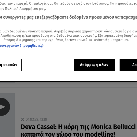
δας, εάν υπάρχει]. Οι επιλογές σας θα τεθούν σε ισχύ στον Ιστότοπος. Για περισσότερε
την Πολιτική Απορρήτου μας.
 οι συνεργάτες μας επεξεργαζόμαστε δεδομένα προκειμένου να παρασχ
12.04.22, 17:50
ριβών δεδομένων γεωεντοπισμού. Ακριβής σάρωση χαρακτηριστικών συσκευής για αν
Η σύντροφος του Cassel αγκαλιά με την
 Αποθήκευση ή/και πρόσβαση στα δεδομένα μιας συσκευής. Εξατομικευμένη διαφήμι
, μέτρηση διαφήμισης και περιεχομένου, έρευνα κοινού και ανάπτυξη υπηρεσιών.
της Bellucci
συνεργατών (προμηθευτές)
Η νεαρή Tina Kunakey γιόρτασε οικογενειακά τα γενέθ
της
η σκοπών
Απόρριψη όλων
Απ
01.03.22, 13:10
Deva Cassel: Η κόρη της Monica Bellucci
κατακτά τον χώρο του modelling!