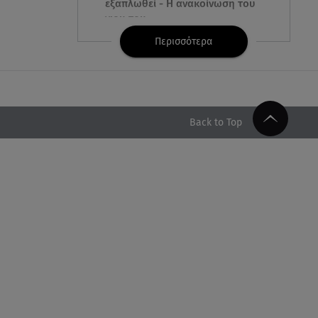
εξαπλωθεί - Η ανακοίνωση του
γιου του
Περισσότερα
08.08.26 , 17:20
Ανδρομάχη: «Είσαι το φως στη
ζωή μου» – Η νέα ανάρτηση με
τον γιο της
Back to Top
08.08.26 , 16:52
Δανάη Μπακογιάννη: Η κόρη
του Κώστα Μπακογιάννη έκανε
πανελλήνιο ρεκόρ
08.08.26 , 16:45
Πένθος για τον Λιονέλ Μέσι -
Πέθανε ο πατέρας του Χόρχε
στα 68 του χρόνια
08.08.26 , 16:07
Ευγενία Σαμαρά: Διακοπάρει με