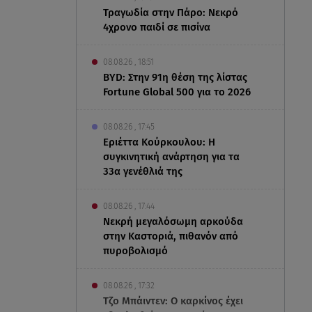
Τραγωδία στην Πάρο: Νεκρό
4χρονο παιδί σε πισίνα
08.08.26 , 18:51
BYD: Στην 91η θέση της λίστας
Fortune Global 500 για το 2026
08.08.26 , 17:45
Εριέττα Κούρκουλου: Η
συγκινητική ανάρτηση για τα
33α γενέθλιά της
08.08.26 , 17:44
Νεκρή μεγαλόσωμη αρκούδα
στην Καστοριά, πιθανόν από
πυροβολισμό
08.08.26 , 17:32
Τζο Μπάιντεν: Ο καρκίνος έχει