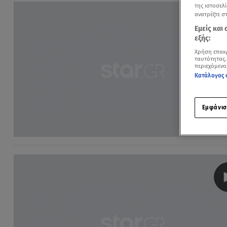
της ιστοσελί
ανατρέξτε σ
Εμείς και
εξής:
Χρήση επακ
ταυτότητας.
περιεχόμενο
Κατάλογος 
Εμφάνισ