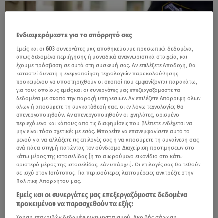
Ενδιαφερόμαστε για το απόρρητό σας
Εμείς και οι
603
συνεργάτες μας αποθηκεύουμε προσωπικά δεδομένα,
όπως δεδομένα περιήγησης ή μοναδικά αναγνωριστικά στοιχεία, και
έχουμε πρόσβαση σε αυτά στη συσκευή σας. Αν επιλέξετε Αποδοχή, θα
καταστεί δυνατή η ενεργοποίηση τεχνολογιών παρακολούθησης
προκειμένου να υποστηριχθούν οι σκοποί που εμφανίζονται παρακάτω,
για τους οποίους εμείς και οι συνεργάτες μας επεξεργαζόμαστε τα
δεδομένα με σκοπό την παροχή υπηρεσιών. Αν επιλέξετε Απόρριψη όλων
όλων ή αποσύρετε τη συγκατάθεσή σας, οι εν λόγω τεχνολογίες θα
απενεργοποιηθούν. Αν απενεργοποιηθούν οι ιχνηλάτες, ορισμένο
περιεχόμενο και κάποιες από τις διαφημίσεις που βλέπετε ενδέχεται να
12.02.25, 08:49
μην είναι τόσο σχετικές με εσάς. Μπορείτε να επανεμφανίσετε αυτό το
Πειραιάς: Συνελήφθη αστυνομικός για
μενού για να αλλάξετε τις επιλογές σας ή να αποσύρετε τη συναίνεσή σας
γενετήσιες πράξεις σε βάρος 15χρονης
ανά πάσα στιγμή πατώντας τον σύνδεσμο Διαχείριση προτιμήσεων στο
κάτω μέρος της ιστοσελίδας [ή το αιωρούμενο εικονίδιο στο κάτω
αριστερό μέρος της ιστοσελίδας, εάν υπάρχει]. Οι επιλογές σας θα τεθούν
σε ισχύ στον Ιστότοπος. Για περισσότερες λεπτομέρειες ανατρέξτε στην
Πολιτική Απορρήτου μας.
Εμείς και οι συνεργάτες μας επεξεργαζόμαστε δεδομένα
προκειμένου να παρασχεθούν τα εξής:
Χρήση επακριβών δεδομένων γεωεντοπισμού. Ακριβής σάρωση