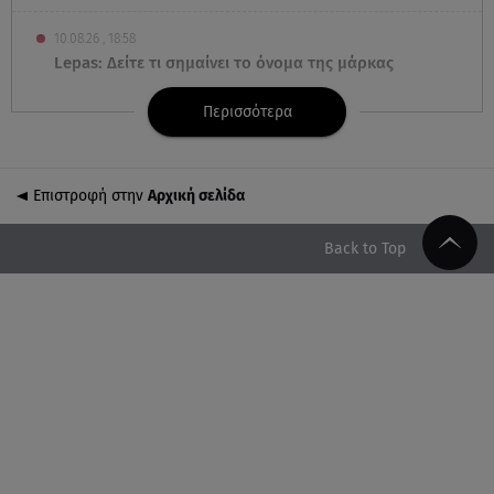
10.08.26 , 18:58
Lepas: Δείτε τι σημαίνει το όνομα της μάρκας
Περισσότερα
10.08.26 , 18:52
Φαρμακείο πρώτων βοηθειών στο αυτοκίνητο: Τι
πρέπει να περιέχει
Επιστροφή στην
Αρχική σελίδα
10.08.26 , 18:45
Διάσημη ηθοποιός υποδέχθηκε το πρώτο της παιδί
Back to Top
στα 42 της χρόνια
10.08.26 , 18:35
Καλογερόπουλος: Πότε και πού θα γίνει η κηδεία
του – Η τελευταία επιθυμία
10.08.26 , 18:12
Αυξάνονται οι ώρες υπερωριακής εργασίας των
εποχικών πυροσβεστών