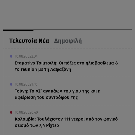
Τελευταία Νέα
Δημοφιλή
10.08.26 , 22:04
Σταματίνα Τσιμτσιλή: Οι πόζες στο ηλιοβασίλεμα &
το reunion με τη Λαφαζάνη
10.08.26 , 21:40
Τούνη: Το «Σ’ αγαπάω» του γιου της και η
αφιέρωση του συντρόφου της
10.08.26 , 20:40
Κολομβία: Τουλάχιστον 111 νεκροί από τον φονικό
σεισμό των 7,4 Ρίχτερ