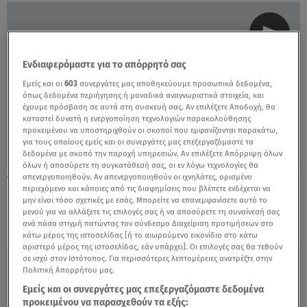
Ενδιαφερόμαστε για το απόρρητό σας
Εμείς και οι
603
συνεργάτες μας αποθηκεύουμε προσωπικά δεδομένα,
όπως δεδομένα περιήγησης ή μοναδικά αναγνωριστικά στοιχεία, και
έχουμε πρόσβαση σε αυτά στη συσκευή σας. Αν επιλέξετε Αποδοχή, θα
καταστεί δυνατή η ενεργοποίηση τεχνολογιών παρακολούθησης
προκειμένου να υποστηριχθούν οι σκοποί που εμφανίζονται παρακάτω,
για τους οποίους εμείς και οι συνεργάτες μας επεξεργαζόμαστε τα
δεδομένα με σκοπό την παροχή υπηρεσιών. Αν επιλέξετε Απόρριψη όλων
όλων ή αποσύρετε τη συγκατάθεσή σας, οι εν λόγω τεχνολογίες θα
απενεργοποιηθούν. Αν απενεργοποιηθούν οι ιχνηλάτες, ορισμένο
21.07.18, 10:07
περιεχόμενο και κάποιες από τις διαφημίσεις που βλέπετε ενδέχεται να
Ιός Δυτικού Νείλου: Συναγερμός από νέα
μην είναι τόσο σχετικές με εσάς. Μπορείτε να επανεμφανίσετε αυτό το
κρούσματα - Πού εμφανίστηκαν
μενού για να αλλάξετε τις επιλογές σας ή να αποσύρετε τη συναίνεσή σας
ανά πάσα στιγμή πατώντας τον σύνδεσμο Διαχείριση προτιμήσεων στο
κάτω μέρος της ιστοσελίδας [ή το αιωρούμενο εικονίδιο στο κάτω
αριστερό μέρος της ιστοσελίδας, εάν υπάρχει]. Οι επιλογές σας θα τεθούν
σε ισχύ στον Ιστότοπος. Για περισσότερες λεπτομέρειες ανατρέξτε στην
Πολιτική Απορρήτου μας.
Εμείς και οι συνεργάτες μας επεξεργαζόμαστε δεδομένα
προκειμένου να παρασχεθούν τα εξής: