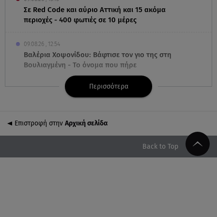
Σε Red Code και αύριο Αττική και 15 ακόμα
περιοχές - 400 φωτιές σε 10 μέρες
09.08.26 , 12:54
Βαλέρια Χοψονίδου: Βάφτισε τον γιο της στη
Βουλιαγμένη - Το όνομα που πήρε
Περισσότερα
09.08.26 , 12:44
Ερυθρός Σταυρός: Άγρια επίθεση σε νοσηλεύτρια
στα Επείγοντα
Επιστροφή στην
Αρχική σελίδα
09.08.26 , 12:28
Πάρος: Χωρίς ναυαγοσώστη η πισίνα του beach
Back to Top
bar όπου πνίγηκε ο 4χρονος
09.08.26 , 12:20
Hyundai και Healthy Seas: Καθάρισαν 36 τόνους
θαλάσσια απορρίμματα