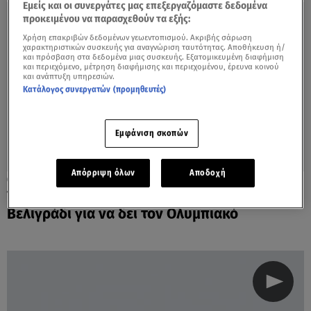
Εμείς και οι συνεργάτες μας επεξεργαζόμαστε δεδομένα
προκειμένου να παρασχεθούν τα εξής:
Χρήση επακριβών δεδομένων γεωεντοπισμού. Ακριβής σάρωση
χαρακτηριστικών συσκευής για αναγνώριση ταυτότητας. Αποθήκευση ή/
και πρόσβαση στα δεδομένα μιας συσκευής. Εξατομικευμένη διαφήμιση
και περιεχόμενο, μέτρηση διαφήμισης και περιεχομένου, έρευνα κοινού
και ανάπτυξη υπηρεσιών.
Κατάλογος συνεργατών (προμηθευτές)
Εμφάνιση σκοπών
Απόρριψη όλων
Αποδοχή
19.05.22, 21:08
Τζένη Μπαλατσινού: Στη Stark Arena στο
Βελιγράδι για να δει τον Ολυμπιακό