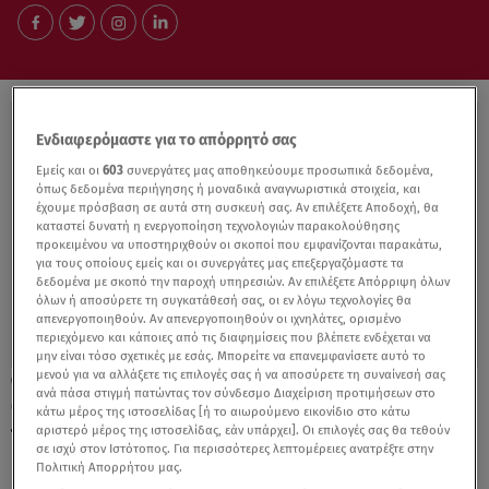
Ενδιαφερόμαστε για το απόρρητό σας
Εμείς και οι
603
συνεργάτες μας αποθηκεύουμε προσωπικά δεδομένα,
όπως δεδομένα περιήγησης ή μοναδικά αναγνωριστικά στοιχεία, και
έχουμε πρόσβαση σε αυτά στη συσκευή σας. Αν επιλέξετε Αποδοχή, θα
καταστεί δυνατή η ενεργοποίηση τεχνολογιών παρακολούθησης
προκειμένου να υποστηριχθούν οι σκοποί που εμφανίζονται παρακάτω,
για τους οποίους εμείς και οι συνεργάτες μας επεξεργαζόμαστε τα
δεδομένα με σκοπό την παροχή υπηρεσιών. Αν επιλέξετε Απόρριψη όλων
όλων ή αποσύρετε τη συγκατάθεσή σας, οι εν λόγω τεχνολογίες θα
απενεργοποιηθούν. Αν απενεργοποιηθούν οι ιχνηλάτες, ορισμένο
περιεχόμενο και κάποιες από τις διαφημίσεις που βλέπετε ενδέχεται να
μην είναι τόσο σχετικές με εσάς. Μπορείτε να επανεμφανίσετε αυτό το
μενού για να αλλάξετε τις επιλογές σας ή να αποσύρετε τη συναίνεσή σας
19.05.22, 22:22
ανά πάσα στιγμή πατώντας τον σύνδεσμο Διαχείριση προτιμήσεων στο
Ολυμπιακός - Εφές 74-77: Ο Μίτσιτς έστειλε
κάτω μέρος της ιστοσελίδας [ή το αιωρούμενο εικονίδιο στο κάτω
τους Τούρκους στον τελικό
αριστερό μέρος της ιστοσελίδας, εάν υπάρχει]. Οι επιλογές σας θα τεθούν
σε ισχύ στον Ιστότοπος. Για περισσότερες λεπτομέρειες ανατρέξτε στην
Πολιτική Απορρήτου μας.