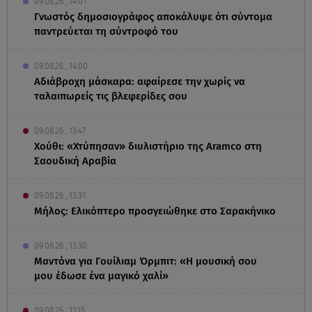
09.08.26 , 14:01
Γνωστός δημοσιογράφος αποκάλυψε ότι σύντομα
παντρεύεται τη σύντροφό του
09.08.26 , 14:00
Αδιάβροχη μάσκαρα: αφαίρεσε την χωρίς να
ταλαιπωρείς τις βλεφερίδες σου
09.08.26 , 13:47
Χούθι: «Χτύπησαν» διυλιστήριο της Aramco στη
Σαουδική Αραβία
09.08.26 , 13:31
Μήλος: Ελικόπτερο προσγειώθηκε στο Σαρακήνικο
09.08.26 , 13:30
Μαντόνα για Γουίλιαμ Όρμπιτ: «Η μουσική σου
μου έδωσε ένα μαγικό χαλί»
09.08.26 , 13:15