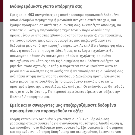
Ενδιαφερόμαστε για το απόρρητό σας
Εμείς και οι
603
συνεργάτες μας αποθηκεύουμε προσωπικά δεδομένα,
όπως δεδομένα περιήγησης ή μοναδικά αναγνωριστικά στοιχεία, και
έχουμε πρόσβαση σε αυτά στη συσκευή σας. Αν επιλέξετε Αποδοχή, θα
καταστεί δυνατή η ενεργοποίηση τεχνολογιών παρακολούθησης
προκειμένου να υποστηριχθούν οι σκοποί που εμφανίζονται παρακάτω,
για τους οποίους εμείς και οι συνεργάτες μας επεξεργαζόμαστε τα
δεδομένα με σκοπό την παροχή υπηρεσιών. Αν επιλέξετε Απόρριψη όλων
όλων ή αποσύρετε τη συγκατάθεσή σας, οι εν λόγω τεχνολογίες θα
απενεργοποιηθούν. Αν απενεργοποιηθούν οι ιχνηλάτες, ορισμένο
περιεχόμενο και κάποιες από τις διαφημίσεις που βλέπετε ενδέχεται να
μην είναι τόσο σχετικές με εσάς. Μπορείτε να επανεμφανίσετε αυτό το
μενού για να αλλάξετε τις επιλογές σας ή να αποσύρετε τη συναίνεσή σας
ανά πάσα στιγμή πατώντας τον σύνδεσμο Διαχείριση προτιμήσεων στο
κάτω μέρος της ιστοσελίδας [ή το αιωρούμενο εικονίδιο στο κάτω
αριστερό μέρος της ιστοσελίδας, εάν υπάρχει]. Οι επιλογές σας θα τεθούν
σε ισχύ στον Ιστότοπος. Για περισσότερες λεπτομέρειες ανατρέξτε στην
Πολιτική Απορρήτου μας.
Εμείς και οι συνεργάτες μας επεξεργαζόμαστε δεδομένα
10.03.23, 12:44
προκειμένου να παρασχεθούν τα εξής:
Συναγερμός για λειψυδρία και ξηρασία σε
περιοχές της Ελλάδας
Χρήση επακριβών δεδομένων γεωεντοπισμού. Ακριβής σάρωση
χαρακτηριστικών συσκευής για αναγνώριση ταυτότητας. Αποθήκευση ή/
και πρόσβαση στα δεδομένα μιας συσκευής. Εξατομικευμένη διαφήμιση
και περιεχόμενο, μέτρηση διαφήμισης και περιεχομένου, έρευνα κοινού