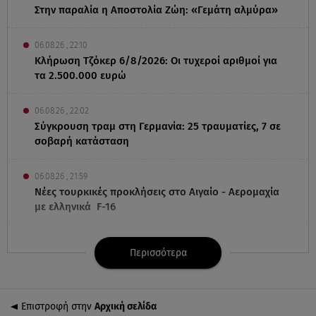
Στην παραλία η Αποστολία Ζώη: «Γεμάτη αλμύρα»
06.08.26 , 22:10
Κλήρωση Τζόκερ 6/8/2026: Οι τυχεροί αριθμοί για
τα 2.500.000 ευρώ
06.08.26 , 22:02
Σύγκρουση τραμ στη Γερμανία: 25 τραυματίες, 7 σε
σοβαρή κατάσταση
06.08.26 , 21:59
Νέες τουρκικές προκλήσεις στο Αιγαίο - Αερομαχία
με ελληνικά F-16
06.08.26 , 21:31
Περισσότερα
Τροχαίο για τον Mike - Η ανακοίνωση του ράπερ
στα social media
Επιστροφή στην
Αρχική σελίδα
06.08.26 , 21:22