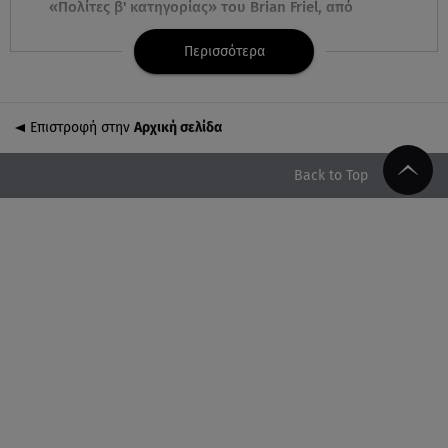
«Πολίτες β' κατηγορίας» του Brian Friel, από
Δευτέρα 5 Οκτωβρίου
Περισσότερα
06.08.26 , 12:40
Dacia: Πρωταγωνιστεί και στον στίβο
Επιστροφή στην
Αρχική σελίδα
06.08.26 , 12:33
Παρουσιάστηκε η εφαρμογή myAGRO: Πότε
Back to Top
ξεκινούν οι πληρωμές στους αγρότες
06.08.26 , 12:29
Πέτρος Πολυχρονίδης: Στο Θεματικό Πάρκο Star
Wars στη Disneyland
06.08.26 , 12:08
Δεκαπενταύγουστος: Δείτε πόσα χρήματα
δικαιούστε αν εργαστείτε την αργία
06.08.26 , 12:05