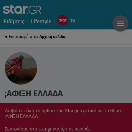
Ειδήσεις
Lifestyle
Επιστροφή στην
Αρχική σελίδα
;ΑΦΙΞΗ ΕΛΛΑΔΑ
Διαβάστε όλα τα άρθρα του Star.gr σχετικά με το θέμα
;ΑΦΙΞΗ ΕΛΛΑΔΑ
Συντονίσου στο star.gr για ό,τι σε αφορά.