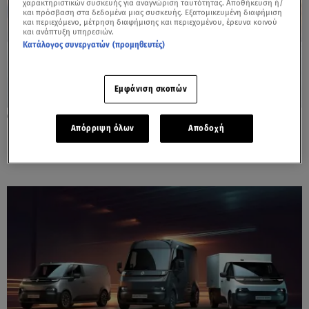
χαρακτηριστικών συσκευής για αναγνώριση ταυτότητας. Αποθήκευση ή/
και πρόσβαση στα δεδομένα μιας συσκευής. Εξατομικευμένη διαφήμιση
και περιεχόμενο, μέτρηση διαφήμισης και περιεχομένου, έρευνα κοινού
και ανάπτυξη υπηρεσιών.
Κατάλογος συνεργατών (προμηθευτές)
Εμφάνιση σκοπών
28.04.25, 14:38
Απόρριψη όλων
Αποδοχή
KGM Torres Hybrid: Πότε έρχεται στην
Ελλάδα