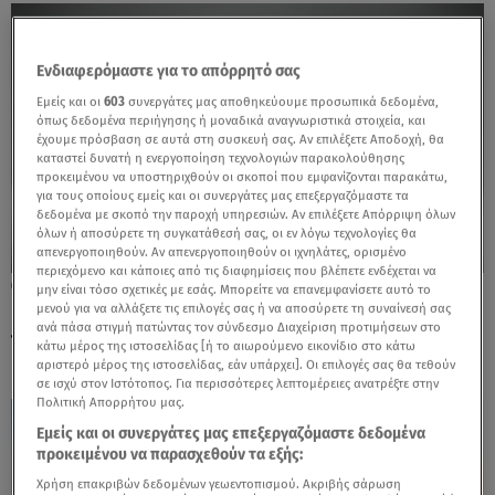
Ενδιαφερόμαστε για το απόρρητό σας
Εμείς και οι
603
συνεργάτες μας αποθηκεύουμε προσωπικά δεδομένα,
όπως δεδομένα περιήγησης ή μοναδικά αναγνωριστικά στοιχεία, και
έχουμε πρόσβαση σε αυτά στη συσκευή σας. Αν επιλέξετε Αποδοχή, θα
καταστεί δυνατή η ενεργοποίηση τεχνολογιών παρακολούθησης
προκειμένου να υποστηριχθούν οι σκοποί που εμφανίζονται παρακάτω,
για τους οποίους εμείς και οι συνεργάτες μας επεξεργαζόμαστε τα
δεδομένα με σκοπό την παροχή υπηρεσιών. Αν επιλέξετε Απόρριψη όλων
όλων ή αποσύρετε τη συγκατάθεσή σας, οι εν λόγω τεχνολογίες θα
απενεργοποιηθούν. Αν απενεργοποιηθούν οι ιχνηλάτες, ορισμένο
περιεχόμενο και κάποιες από τις διαφημίσεις που βλέπετε ενδέχεται να
12.05.25, 18:05
μην είναι τόσο σχετικές με εσάς. Μπορείτε να επανεμφανίσετε αυτό το
Honda CB125F: Πότε έρχεται στην Ελλάδα
μενού για να αλλάξετε τις επιλογές σας ή να αποσύρετε τη συναίνεσή σας
ανά πάσα στιγμή πατώντας τον σύνδεσμο Διαχείριση προτιμήσεων στο
το ανανεωμένο μοντέλο
κάτω μέρος της ιστοσελίδας [ή το αιωρούμενο εικονίδιο στο κάτω
αριστερό μέρος της ιστοσελίδας, εάν υπάρχει]. Οι επιλογές σας θα τεθούν
σε ισχύ στον Ιστότοπος. Για περισσότερες λεπτομέρειες ανατρέξτε στην
Πολιτική Απορρήτου μας.
Εμείς και οι συνεργάτες μας επεξεργαζόμαστε δεδομένα
προκειμένου να παρασχεθούν τα εξής:
Χρήση επακριβών δεδομένων γεωεντοπισμού. Ακριβής σάρωση