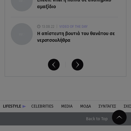
Πάνω από 56.000 επιβάτες αναχώρησαν σήμερα
αμαξίδιο
από τα λιμάνια της Αττικής
13.08.22
VIDEO OF THE DAY
H απίστευτη βουτιά του θανάτου σε
νεροτσουλήθρα
LIFESTYLE
CELEBRITIES
MEDIA
ΜΟΔΑ
ΣΥΝΤΑΓΕΣ
ΣΧΕ
Back to Top