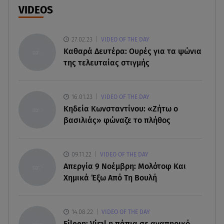
που βρέθηκε σε σπηλιά
VIDEOS
08.08.26 , 14:50
Κατερίνα Καινούργιου: Η Πάρος και το cool
27.02.23
VIDEO OF THE DAY
φορμάκι της κορούλας της!
Καθαρά Δευτέρα: Ουρές για τα ψώνια
της τελευταίας στιγμής
08.08.26 , 14:25
Καιρός: Σε πορτοκαλί συναγερμό η χώρα για
φωτιές τα επόμενα 24ωρα
16.01.23
VIDEO OF THE DAY
Κηδεία Κωνσταντίνου: «Ζήτω ο
βασιλιάς» φώναζε το πλήθος
08.08.26 , 14:00
Summer fling: Γιατί να πεις ναι σε έναν
καλοκαιρινό έρωτα
09.11.22
VIDEO OF THE DAY
Απεργία 9 Νοέμβρη: Μολότοφ Και
08.08.26 , 13:59
Χημικά Έξω Από Τη Βουλή
Αθηνά Οικονομάκου: Οι... hot αναρτήσεις της με
animal print μπικίνι!
14.08.22
VIDEO OF THE DAY
08.08.26 , 13:49
Eileen: Viral η πάπια σε αναπηρικό