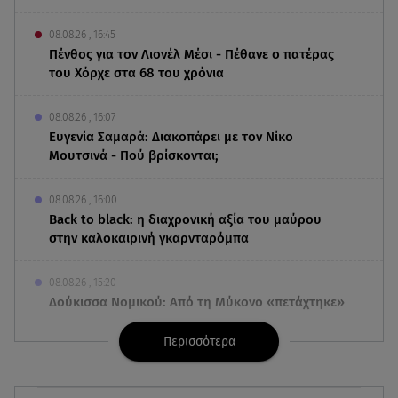
08.08.26 , 16:45
Πένθος για τον Λιονέλ Μέσι - Πέθανε ο πατέρας
του Χόρχε στα 68 του χρόνια
08.08.26 , 16:07
Ευγενία Σαμαρά: Διακοπάρει με τον Νίκο
Μουτσινά - Πού βρίσκονται;
08.08.26 , 16:00
Back to black: η διαχρονική αξία του μαύρου
στην καλοκαιρινή γκαρνταρόμπα
08.08.26 , 15:20
Δούκισσα Νομικού: Από τη Μύκονο «πετάχτηκε»
στη Γαλλική Πολυνησία!
Περισσότερα
08.08.26 , 15:01
Λυκαβηττός: Σε 57χρονη γυναίκα ανήκει η σορός