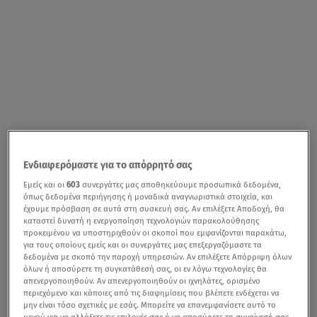
Ενδιαφερόμαστε για το απόρρητό σας
Εμείς και οι
603
συνεργάτες μας αποθηκεύουμε προσωπικά δεδομένα,
όπως δεδομένα περιήγησης ή μοναδικά αναγνωριστικά στοιχεία, και
έχουμε πρόσβαση σε αυτά στη συσκευή σας. Αν επιλέξετε Αποδοχή, θα
καταστεί δυνατή η ενεργοποίηση τεχνολογιών παρακολούθησης
προκειμένου να υποστηριχθούν οι σκοποί που εμφανίζονται παρακάτω,
για τους οποίους εμείς και οι συνεργάτες μας επεξεργαζόμαστε τα
δεδομένα με σκοπό την παροχή υπηρεσιών. Αν επιλέξετε Απόρριψη όλων
όλων ή αποσύρετε τη συγκατάθεσή σας, οι εν λόγω τεχνολογίες θα
απενεργοποιηθούν. Αν απενεργοποιηθούν οι ιχνηλάτες, ορισμένο
περιεχόμενο και κάποιες από τις διαφημίσεις που βλέπετε ενδέχεται να
μην είναι τόσο σχετικές με εσάς. Μπορείτε να επανεμφανίσετε αυτό το