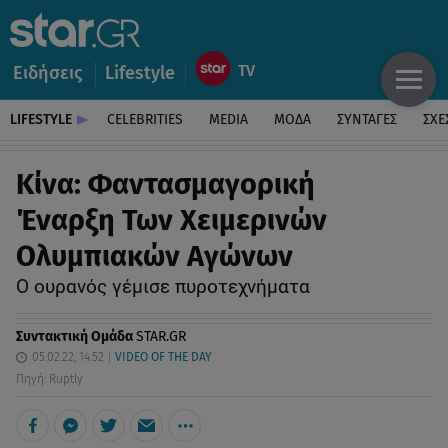
Ειδήσεις
Lifestyle
LIFESTYLE
CELEBRITIES
MEDIA
ΜΟΔΑ
ΣΥΝΤΑΓΕΣ
ΣΧΕ
Κίνα: Φαντασμαγορική
Έναρξη Των Χειμερινών
Ολυμπιακών Αγώνων
Ο ουρανός γέμισε πυροτεχνήματα
Συντακτική Ομάδα
STAR.GR
05.02.22, 14:52
VIDEO OF THE DAY
Πηγή: Ruptly