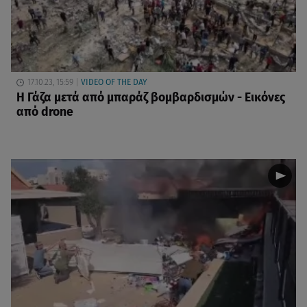
17.10.23, 15:59
VIDEO OF THE DAY
Η Γάζα μετά από μπαράζ βομβαρδισμών - Εικόνες
από drone