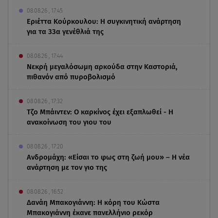
08.08.26 , 17:45
Εριέττα Κούρκουλου: Η συγκινητική ανάρτηση
για τα 33α γενέθλιά της
08.08.26 , 17:44
Νεκρή μεγαλόσωμη αρκούδα στην Καστοριά,
πιθανόν από πυροβολισμό
08.08.26 , 17:32
Τζο Μπάιντεν: Ο καρκίνος έχει εξαπλωθεί - Η
ανακοίνωση του γιου του
08.08.26 , 17:20
Ανδρομάχη: «Είσαι το φως στη ζωή μου» – Η νέα
ανάρτηση με τον γιο της
08.08.26 , 16:52
Δανάη Μπακογιάννη: Η κόρη του Κώστα
Μπακογιάννη έκανε πανελλήνιο ρεκόρ