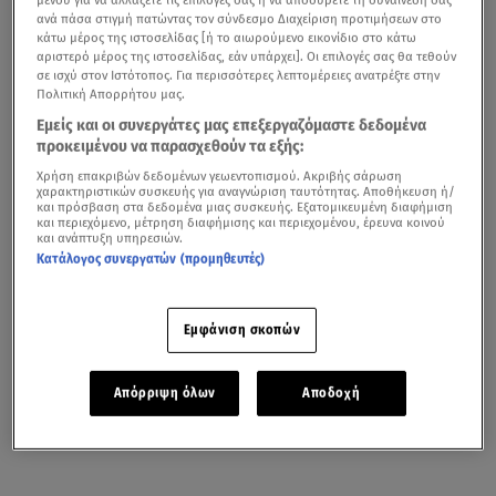
μενού για να αλλάξετε τις επιλογές σας ή να αποσύρετε τη συναίνεσή σας
ανά πάσα στιγμή πατώντας τον σύνδεσμο Διαχείριση προτιμήσεων στο
κάτω μέρος της ιστοσελίδας [ή το αιωρούμενο εικονίδιο στο κάτω
αριστερό μέρος της ιστοσελίδας, εάν υπάρχει]. Οι επιλογές σας θα τεθούν
σε ισχύ στον Ιστότοπος. Για περισσότερες λεπτομέρειες ανατρέξτε στην
Πολιτική Απορρήτου μας.
Εμείς και οι συνεργάτες μας επεξεργαζόμαστε δεδομένα
προκειμένου να παρασχεθούν τα εξής:
Χρήση επακριβών δεδομένων γεωεντοπισμού. Ακριβής σάρωση
χαρακτηριστικών συσκευής για αναγνώριση ταυτότητας. Αποθήκευση ή/
και πρόσβαση στα δεδομένα μιας συσκευής. Εξατομικευμένη διαφήμιση
και περιεχόμενο, μέτρηση διαφήμισης και περιεχομένου, έρευνα κοινού
και ανάπτυξη υπηρεσιών.
Κατάλογος συνεργατών (προμηθευτές)
Εμφάνιση σκοπών
Απόρριψη όλων
Αποδοχή