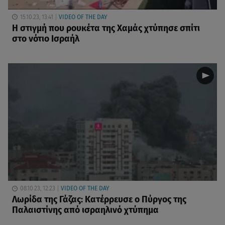
15.10.23, 13:41
VIDEO OF THE DAY
H στιγμή που ρουκέτα της Χαμάς χτύπησε σπίτι
στο νότιο Ισραήλ
08.10.23, 12:23
VIDEO OF THE DAY
Λωρίδα της Γάζας: Κατέρρευσε ο Πύργος της
Παλαιστίνης από ισραηλινό χτύπημα