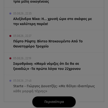
τρία μέλη οικογένειας
05.08.26 , 22:35
Αλεξάνδρα Νίκα: Η... χρυσή ώρα στο σκάφος με
την καλύτερη παρέα!
05.08.26 , 22:27
Πόρτο Ράφτη: Bίντεο Ντοκουμέντο Από Το
Θανατηφόρο Τροχαίο
05.08.26 , 22:19
Σαμοθράκη: «Μαμά νόμιζες ότι δε θα σε
ξαναδώ;» -Τα πρώτα λόγια του 22χρονου
05.08.26 , 21:48
Starte - Γιώργος Δουατζής: «Με θέλγει ιδιαιτέρως
κάθε μορφή τέχνης»
Περισσότερα
05.08.26 , 21:41