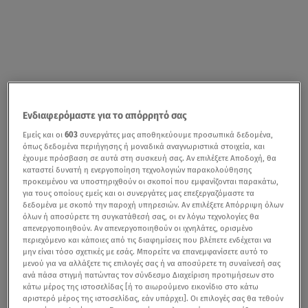
Ενδιαφερόμαστε για το απόρρητό σας
Εμείς και οι
603
συνεργάτες μας αποθηκεύουμε προσωπικά δεδομένα,
όπως δεδομένα περιήγησης ή μοναδικά αναγνωριστικά στοιχεία, και
έχουμε πρόσβαση σε αυτά στη συσκευή σας. Αν επιλέξετε Αποδοχή, θα
καταστεί δυνατή η ενεργοποίηση τεχνολογιών παρακολούθησης
προκειμένου να υποστηριχθούν οι σκοποί που εμφανίζονται παρακάτω,
για τους οποίους εμείς και οι συνεργάτες μας επεξεργαζόμαστε τα
δεδομένα με σκοπό την παροχή υπηρεσιών. Αν επιλέξετε Απόρριψη όλων
όλων ή αποσύρετε τη συγκατάθεσή σας, οι εν λόγω τεχνολογίες θα
απενεργοποιηθούν. Αν απενεργοποιηθούν οι ιχνηλάτες, ορισμένο
περιεχόμενο και κάποιες από τις διαφημίσεις που βλέπετε ενδέχεται να
μην είναι τόσο σχετικές με εσάς. Μπορείτε να επανεμφανίσετε αυτό το
μενού για να αλλάξετε τις επιλογές σας ή να αποσύρετε τη συναίνεσή σας
ανά πάσα στιγμή πατώντας τον σύνδεσμο Διαχείριση προτιμήσεων στο
κάτω μέρος της ιστοσελίδας [ή το αιωρούμενο εικονίδιο στο κάτω
αριστερό μέρος της ιστοσελίδας, εάν υπάρχει]. Οι επιλογές σας θα τεθούν