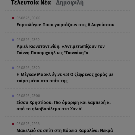
Τελευταία Νέα
Δημοφιλή
06.08.26 , 03:00
Εορτολόγιο: Ποιοι γιορτάζουν στις 6 Αυγούστου
05.08.26 , 23:39
Άριελ Κωνσταντινίδη: «Αντιμετωπίζουν τον
Γιάννη Παπαμιχαήλ ως "Γιαννάκη"»
05.08.26 , 23:20
Η Μέγκαν Μαρκλ έγινε 45! Ο ξέφρενος χορός με
τιάρα μέσα στο σπίτι της
05.08.26 , 23:00
Σίσσυ Χρηστίδου: Πιο όμορφη και λαμπερή κι
από το ηλιοβασίλεμα στα Χανιά!
05.08.26 , 22:36
Μακελειό σε σπίτι στη Βόρεια Καρολίνα: Νεκρά