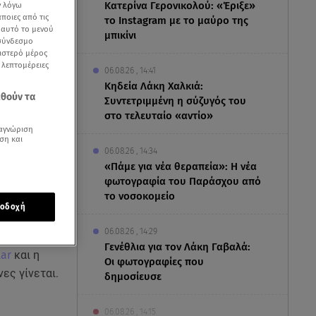
Κατερίνα Γερονικολού: «Έριξε»
ν λόγω
ποιες από τις
το Instagram με το μαύρο της
ε αυτό το μενού
μπικίνι
 σύνδεσμο
ριστερό μέρος
ς λεπτομέρειες
06.08.26 , 14:41
Κηδεία Λάκη Χαλκιά:
εθούν τα
Συντετριμμένη η σύζυγός του
στο τελευταίο «αντίο»
αγνώριση
ση και
06.08.26 , 14:34
«Πάμε για νέα θεραπεία»: Η νέα
φωτογραφία του Παράσχου από
το νοσοκομείο
οδοχή
06.08.26 , 14:29
Γενέθλια για τον Λάκη Γαβαλά:
ar
και η
Οι φωτογραφίες που
ες γίνεται.
δημοσίευσε
06.08.26 , 14:15