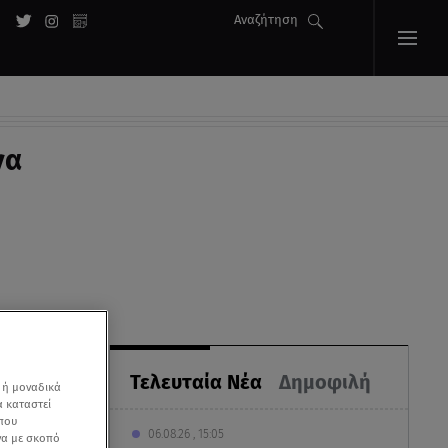
Αναζήτηση
να
Τελευταία Νέα
Δημοφιλή
 ή μοναδικά
α καταστεί
 που
06.08.26 , 15:05
να με σκοπό