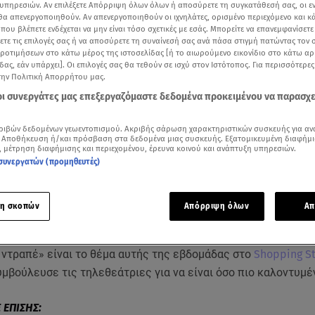
υπηρεσιών. Αν επιλέξετε Απόρριψη όλων όλων ή αποσύρετε τη συγκατάθεσή σας, οι ε
 θα απενεργοποιηθούν. Αν απενεργοποιηθούν οι ιχνηλάτες, ορισμένο περιεχόμενο και κά
 που βλέπετε ενδέχεται να μην είναι τόσο σχετικές με εσάς. Μπορείτε να επανεμφανίσετ
ξετε τις επιλογές σας ή να αποσύρετε τη συναίνεσή σας ανά πάσα στιγμή πατώντας τον
προτιμήσεων στο κάτω μέρος της ιστοσελίδας [ή το αιωρούμενο εικονίδιο στο κάτω α
δας, εάν υπάρχει]. Οι επιλογές σας θα τεθούν σε ισχύ στον Ιστότοπος. Για περισσότερε
την Πολιτική Απορρήτου μας.
 οι συνεργάτες μας επεξεργαζόμαστε δεδομένα προκειμένου να παρασχ
ριβών δεδομένων γεωεντοπισμού. Ακριβής σάρωση χαρακτηριστικών συσκευής για αν
 Αποθήκευση ή/και πρόσβαση στα δεδομένα μιας συσκευής. Εξατομικευμένη διαφήμι
, μέτρηση διαφήμισης και περιεχομένου, έρευνα κοινού και ανάπτυξη υπηρεσιών.
συνεργατών (προμηθευτές)
Δείτε περισσότερα άρθρα μας στα αποτελέσματα αναζήτησης
η σκοπών
Απόρριψη όλων
Απ
Add star.gr on Google
 ντραπέ» είναι το θέμα αυτής της εβδομάδας στο
Shopping St
μβούλευσε τις τηλεθεάτριες για να είναι όσο πιο καλοντυμέν