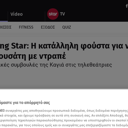
Video
ΧΕΣΕΙΣ
FITNESS
ΕΞΟΔΟΣ
QUIZ
ng Star: Η κατάλληλη φούστα για 
λουσάτη με ντραπέ
ικές συμβουλές της Καγιά στις τηλεθεάτριες
μαστε για το απόρρητό σας
603
συνεργάτες μας αποθηκεύουμε προσωπικά δεδομένα, όπως δεδομένα περιήγησης
κά στοιχεία, και έχουμε πρόσβαση σε αυτά στη συσκευή σας. Αν επιλέξετε Αποδοχή, θ
νεργοποίηση τεχνολογιών παρακολούθησης προκειμένου να υποστηριχθούν οι σκοποί
ι παρακάτω, για τους οποίους εμείς και οι συνεργάτες μας επεξεργαζόμαστε τα δεδομέ