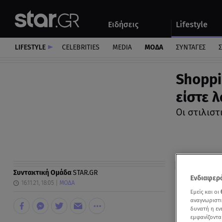
Αθλητικά
Quiz
Ειδήσεις
Lifestyle
Αυτοκίνητο
LIFESTYLE
CELEBRITIES
MEDIA
ΜΟΔΑ
ΣΥΝΤΑΓΕΣ
Σ
Shoppi
είστε 
Οι στιλιστ
Συντακτική Ομάδα
STAR.GR
Ενδιαφερό
16.11.21, 18:05
ΜΟΔΑ
Εμείς και οι
αναγνωριστι
δυνατή η ε
εμφανίζοντα