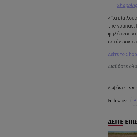
Shopping
«Για μία λου
της γάμπας. 
ψηλόμεση ντ
σατέν σακάκι
Δείτε το Sho
Διαβάστε όλ
Διαβάστε περισ
Follow us:
ΔΕΙΤΕ ΕΠΙ