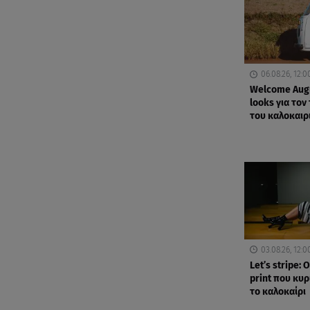
06.08.26, 12:0
Welcome Augu
looks για τον
του καλοκαιρ
03.08.26, 12:0
Let’s stripe: Ο
print που κυρ
το καλοκαίρι