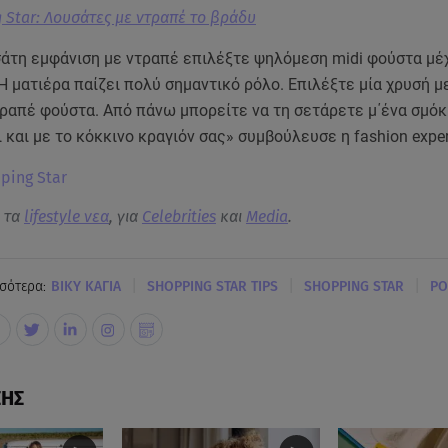
 Star: Λουσάτες με ντραπέ το βράδυ
σάτη εμφάνιση με ντραπέ επιλέξτε ψηλόμεση midi φούστα μέ
Η ματιέρα παίζει πολύ σημαντικό ρόλο. Επιλέξτε μία χρυσή μ
ραπέ φούστα. Από πάνω μπορείτε να τη σετάρετε μ΄ένα σμόκ
 και με το κόκκινο κραγιόν σας» συμβούλευσε η fashion exper
pping Star
α τα
lifestyle νεα
, για
Celebrities
και
Media
.
|
|
|
σότερα:
ΒΙΚΥ ΚΑΓΙΑ
SHOPPING STAR TIPS
SHOPPING STAR
ΡΟ
ΣΗΣ