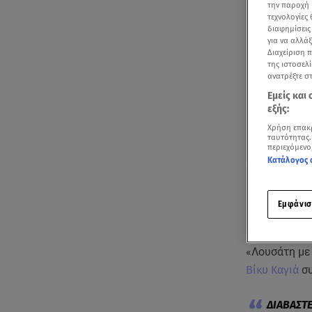
την παροχή 
τεχνολογίες
διαφημίσεις
για να αλλά
Διαχείριση 
της ιστοσελί
ανατρέξτε σ
Εμείς και
εξής:
Χρήση επακ
ταυτότητας.
περιεχόμενο
Κατάλογος 
Εμφάνισ
«Λουσάτη με
Βίκυ Καγιά
συ