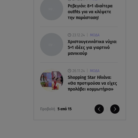
Ρεβεγιόν: 8+1 ιδιαίτερα
outfits για να κλέψετε
την παράσταση!
23.12.24
ΜΟΔΑ
Χριστουγεννιάτικα νύχια:
5+1 ιδέες για γιορτινό
μανικιούρ
26.11.24
ΜΟΔΑ
Shopping Star Ηλιάνα:
«Θα προτιμούσα να είχες
προλάβει κομμωτήριο»
Προβολή
5 από 15