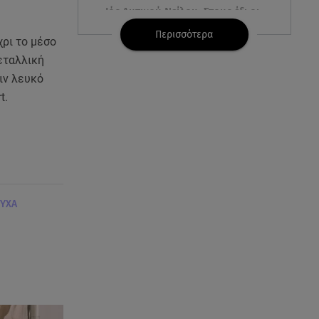
Ιός Δυτικού Νείλου: Στους έξι οι
θάνατοι στην Ελλάδα
Περισσότερα
χρι το μέσο
εταλλική
06.08.26 , 14:04
Κυψέλη: Προφυλακίστηκε ο
ιν λευκό
26χρονος - Τήρησε το δικαίωμα
t.
της σιωπής
06.08.26 , 14:00
3 ασκήσεις για γλουτούς στο
σπίτι – Ιδανικές για αρχάριες &
χωρίς εξοπλισμό
ΥΧΑ
06.08.26 , 13:54
Ρέβη - Τότσικας: Με τα 11χρονα
παιδιά τους στο σπίτι τους στην
Τήνο
06.08.26 , 13:51