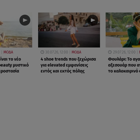
ΜΟΔΑ
30.07.26, 12:00
ΜΟΔΑ
29.07.26, 12:00
ίναι το νέο
4 shoe trends που ξεχώρισα
Φουλάρι: Το αγ
beauty μυστικό
για elevated εμφανίσεις
αξεσουάρ που α
προστασία
εντός και εκτός πόλης
το καλοκαιρινό 