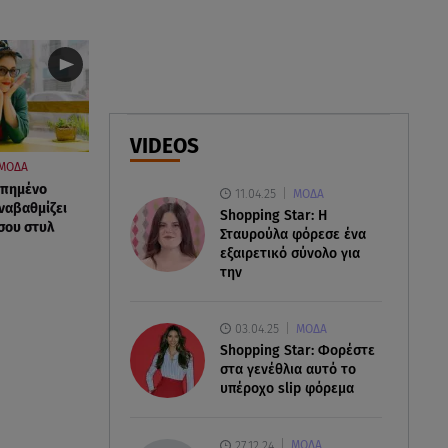
«Πολίτες β' κατηγορίας» του
Brian Friel, από Δευτέρα 5
Οκτωβρίου
06.08.26 , 12:40
Dacia: Πρωταγωνιστεί και στον
VIDEOS
στίβο
ΜΟΔΑ
απημένο
11.04.25
ΜΟΔΑ
06.08.26 , 12:33
ναβαθμίζει
Shopping Star: Η
Παρουσιάστηκε η εφαρμογή
σου στυλ
Σταυρούλα φόρεσε ένα
myAGRO: Πότε ξεκινούν οι
εξαιρετικό σύνολο για
πληρωμές στους αγρότες
την
03.04.25
ΜΟΔΑ
Shopping Star: Φορέστε
στα γενέθλια αυτό το
υπέροχο slip φόρεμα
27.12.24
ΜΟΔΑ