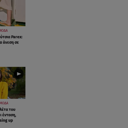
Κυριάκος Πιερρακάκης:
Υπέβαλε το αίτημα για την
ενεργειακή ανθεκτικότητα
06.08.26 , 13:32
ΜΟΔΑ
Μυστράς: Παθολογικά τα αίτια
ύτσια Parex:
θανάτου του 90χρονου στον
ια άνεση σε
καταψύκτη
06.08.26 , 13:20
Συγκινεί ο Κώστας Σαμαράς: Η
οικογενειακή φωτογραφία με
την αδελφή του
06.08.26 , 13:13
«Κρυφός» γάμος για διάσημο
ΜΟΔΑ
ζευγάρι; - Οι φωτογραφίες με τις
λέτα του
βέρες
ι ένταση,
ssing up
06.08.26 , 13:00