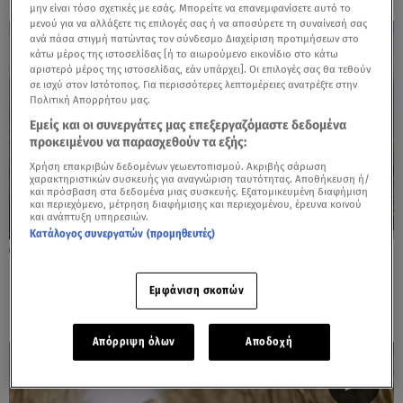
μην είναι τόσο σχετικές με εσάς. Μπορείτε να επανεμφανίσετε αυτό το
μενού για να αλλάξετε τις επιλογές σας ή να αποσύρετε τη συναίνεσή σας
ανά πάσα στιγμή πατώντας τον σύνδεσμο Διαχείριση προτιμήσεων στο
κάτω μέρος της ιστοσελίδας [ή το αιωρούμενο εικονίδιο στο κάτω
αριστερό μέρος της ιστοσελίδας, εάν υπάρχει]. Οι επιλογές σας θα τεθούν
σε ισχύ στον Ιστότοπος. Για περισσότερες λεπτομέρειες ανατρέξτε στην
Πολιτική Απορρήτου μας.
Εμείς και οι συνεργάτες μας επεξεργαζόμαστε δεδομένα
προκειμένου να παρασχεθούν τα εξής:
Χρήση επακριβών δεδομένων γεωεντοπισμού. Ακριβής σάρωση
χαρακτηριστικών συσκευής για αναγνώριση ταυτότητας. Αποθήκευση ή/
και πρόσβαση στα δεδομένα μιας συσκευής. Εξατομικευμένη διαφήμιση
και περιεχόμενο, μέτρηση διαφήμισης και περιεχομένου, έρευνα κοινού
και ανάπτυξη υπηρεσιών.
Κατάλογος συνεργατών (προμηθευτές)
26.07.26, 14:00
Περπάτημα και Μυαλό: Αρκεί η καθημερινή
βόλτα για την υγεία του εγκεφάλου;
Εμφάνιση σκοπών
Απόρριψη όλων
Αποδοχή