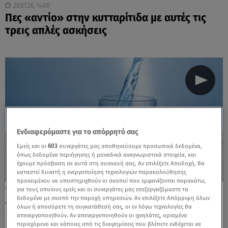
28.07.26, 14:00
Πες «αντίο» στην κυτταρίτιδα με αυτές τις
τρεις απλές ασκήσεις
Ενδιαφερόμαστε για το απόρρητό σας
Εμείς και οι
603
συνεργάτες μας αποθηκεύουμε προσωπικά δεδομένα,
όπως δεδομένα περιήγησης ή μοναδικά αναγνωριστικά στοιχεία, και
έχουμε πρόσβαση σε αυτά στη συσκευή σας. Αν επιλέξετε Αποδοχή, θα
καταστεί δυνατή η ενεργοποίηση τεχνολογιών παρακολούθησης
προκειμένου να υποστηριχθούν οι σκοποί που εμφανίζονται παρακάτω,
27.07.26, 14:00
για τους οποίους εμείς και οι συνεργάτες μας επεξεργαζόμαστε τα
Δείτε πόσο νερό πρέπει να πίνουμε
δεδομένα με σκοπό την παροχή υπηρεσιών. Αν επιλέξετε Απόρριψη όλων
όλων ή αποσύρετε τη συγκατάθεσή σας, οι εν λόγω τεχνολογίες θα
ανάλογα με την ηλικία και το φύλο μας
απενεργοποιηθούν. Αν απενεργοποιηθούν οι ιχνηλάτες, ορισμένο
περιεχόμενο και κάποιες από τις διαφημίσεις που βλέπετε ενδέχεται να