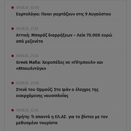
09.08.26 , 03:00
Εορτολόγιο: Ποιοι γιορτάζουν στις 9 Αυγούστου
08.08.26 , 23:55
Αττική: Μπαράζ διαρρήξεων – Λεία 70.000 ευρώ
από μεζονέτα
08.08.26 , 23:30
Greek Mafia: Χειροπέδες σε «Πίτμπουλ» και
«Μπουλντόγκ»
08.08.26 , 23:00
Στενά του Ορμούζ: Στο Ιράν ο έλεγχος της
εισερχόμενης ναυσιπλοΐας
08.08.26 , 22:45
Κρήτη: Τι απαντά η ΕΛ.ΑΣ. για το βίντεο με τον
μεθυσμένο τουρίστα