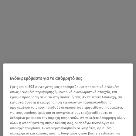
Ενδιαφερόμαστε για το απόρρητό σας
Εμείς και οι
603
συνεργάτες μας αποθηκεύουμε προσωπικά δεδομένα,
όπως δεδομένα περιήγησης ή μοναδικά αναγνωριστικά στοιχεία, και
έχουμε πρόσβαση σε αυτά στη συσκευή σας. Αν επιλέξετε Αποδοχή, θα
καταστεί δυνατή η ενεργοποίηση τεχνολογιών παρακολούθησης
προκειμένου να υποστηριχθούν οι σκοποί που εμφανίζονται παρακάτω,
για τους οποίους εμείς και οι συνεργάτες μας επεξεργαζόμαστε τα
δεδομένα με σκοπό την παροχή υπηρεσιών. Αν επιλέξετε Απόρριψη όλων
όλων ή αποσύρετε τη συγκατάθεσή σας, οι εν λόγω τεχνολογίες θα
απενεργοποιηθούν. Αν απενεργοποιηθούν οι ιχνηλάτες, ορισμένο
περιεχόμενο και κάποιες από τις διαφημίσεις που βλέπετε ενδέχεται να