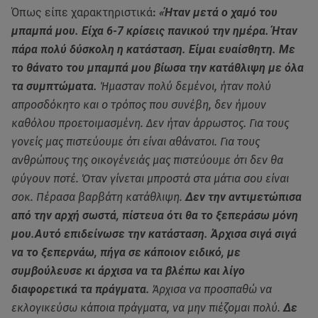
Όπως είπε χαρακτηριστικά
:
«Ήταν μετά ο χαμό του
μπαμπά μου. Είχα 6-7 κρίσεις πανικού την ημέρα. Ήταν
πάρα πολύ δύσκολη η κατάσταση. Είμαι ευαίσθητη. Με
το θάνατο του μπαμπά μου βίωσα την κατάθλιψη με όλα
τα συμπτώματα.
Ήμασταν πολύ δεμένοι, ήταν πολύ
απροσδόκητο και ο τρόπος που συνέβη, δεν ήμουν
καθόλου προετοιμασμένη. Δεν ήταν άρρωστος. Για τους
γονείς μας πιστεύουμε ότι είναι αθάνατοι. Για τους
ανθρώπους της οικογένειάς μας πιστεύουμε ότι δεν θα
φύγουν ποτέ. Όταν γίνεται μπροστά στα μάτια σου είναι
σοκ. Πέρασα βαρβάτη κατάθλιψη.
Δεν την αντιμετώπισα
από την αρχή σωστά, πίστευα ότι θα το ξεπεράσω μόνη
μου.Αυτό επιδείνωσε την κατάσταση. Άρχισα σιγά σιγά
να το ξεπερνάω, πήγα σε κάποιον ειδικό, με
συμβούλευσε κι άρχισα να τα βλέπω και λίγο
διαφορετικά τα πράγματα.
Άρχισα να προσπαθώ να
εκλογικεύσω κάποια πράγματα, να μην πιέζομαι πολύ.
Δε