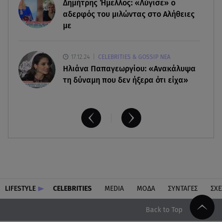
Δημήτρης Ήμελλος: «Λύγισε» ο
πιθανόν από πυροβολισμό
αδερφός του μιλώντας στο Αλήθειες
με
17.12.24
CELEBRITIES & GOSSIP ΝΕΑ
Ηλιάνα Παπαγεωργίου: «Ανακάλυψα
τη δύναμη που δεν ήξερα ότι είχα»
LIFESTYLE
CELEBRITIES
MEDIA
ΜΟΔΑ
ΣΥΝΤΑΓΕΣ
ΣΧΕ
Back to Top