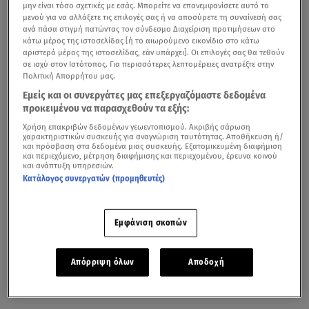
μην είναι τόσο σχετικές με εσάς. Μπορείτε να επανεμφανίσετε αυτό το
μενού για να αλλάξετε τις επιλογές σας ή να αποσύρετε τη συναίνεσή σας
ανά πάσα στιγμή πατώντας τον σύνδεσμο Διαχείριση προτιμήσεων στο
κάτω μέρος της ιστοσελίδας [ή το αιωρούμενο εικονίδιο στο κάτω
αριστερό μέρος της ιστοσελίδας, εάν υπάρχει]. Οι επιλογές σας θα τεθούν
σε ισχύ στον Ιστότοπος. Για περισσότερες λεπτομέρειες ανατρέξτε στην
Πολιτική Απορρήτου μας.
Εμείς και οι συνεργάτες μας επεξεργαζόμαστε δεδομένα
προκειμένου να παρασχεθούν τα εξής:
Χρήση επακριβών δεδομένων γεωεντοπισμού. Ακριβής σάρωση
χαρακτηριστικών συσκευής για αναγνώριση ταυτότητας. Αποθήκευση ή/
και πρόσβαση στα δεδομένα μιας συσκευής. Εξατομικευμένη διαφήμιση
και περιεχόμενο, μέτρηση διαφήμισης και περιεχομένου, έρευνα κοινού
και ανάπτυξη υπηρεσιών.
Κατάλογος συνεργατών (προμηθευτές)
Εμφάνιση σκοπών
Απόρριψη όλων
Αποδοχή