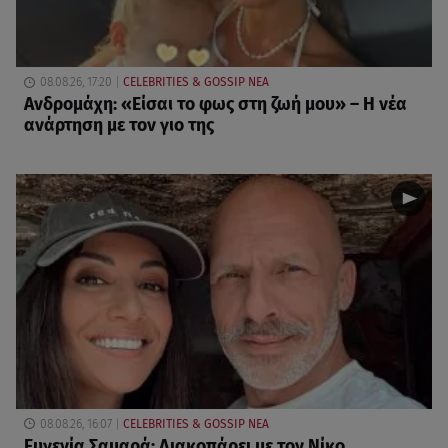
08.08.26, 17:20
CELEBRITIES & GOSSIP ΝΕΑ
Ανδρομάχη: «Είσαι το φως στη ζωή μου» – Η νέα
ανάρτηση με τον γιο της
08.08.26, 16:07
CELEBRITIES & GOSSIP ΝΕΑ
Ευγενία Σαμαρά: Διακοπάρει με τον Νίκο