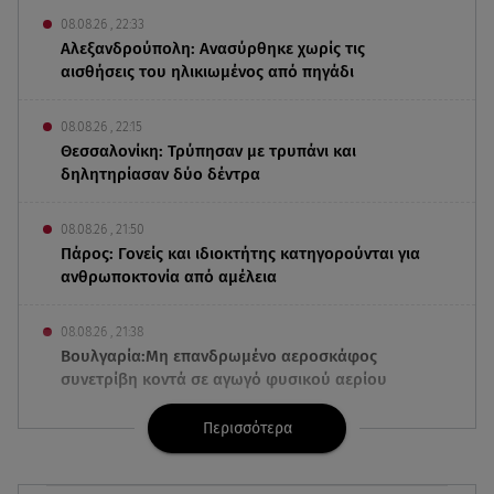
08.08.26 , 22:33
Αλεξανδρούπολη: Ανασύρθηκε χωρίς τις
αισθήσεις του ηλικιωμένος από πηγάδι
08.08.26 , 22:15
Θεσσαλονίκη: Τρύπησαν με τρυπάνι και
δηλητηρίασαν δύο δέντρα
08.08.26 , 21:50
Πάρος: Γονείς και ιδιοκτήτης κατηγορούνται για
ανθρωποκτονία από αμέλεια
08.08.26 , 21:38
Βουλγαρία:Μη επανδρωμένο αεροσκάφος
συνετρίβη κοντά σε αγωγό φυσικού αερίου
Περισσότερα
08.08.26 , 21:32
Φωτιά στην Αττικοβοιωτία: Ενέργεια ίση με έξι
ατομικές βόμβες