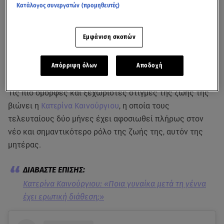
Κατάλογος συνεργατών (προμηθευτές)
Εμφάνιση σκοπών
Απόρριψη όλων
Αποδοχή
Τις πιο όμορφες και ξεχωριστές στιγμές της ζωής της
βιώνει η
Κατερίνα Καινούργιου
, η οποία τους
τελευταίους δύο μήνες έχει αφοσιωθεί πλήρως στον
νέο και σημαντικότερο ρόλο της ζωής της, αυτόν της
μητέρας.
Κατερίνα Καινούργιου: «Ποια γυναίκα μετά τη γέννα
έχει ερωτική διάθεση;»