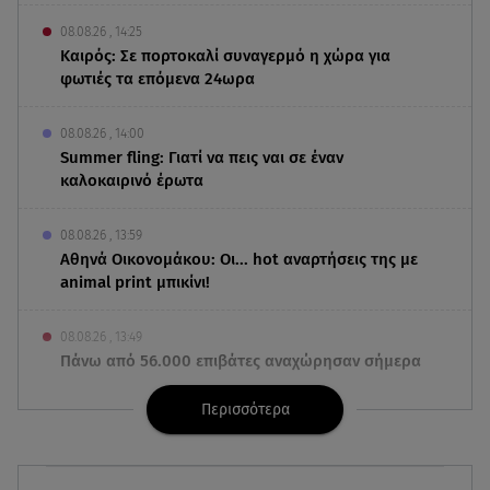
08.08.26 , 14:25
Καιρός: Σε πορτοκαλί συναγερμό η χώρα για
φωτιές τα επόμενα 24ωρα
08.08.26 , 14:00
Summer fling: Γιατί να πεις ναι σε έναν
καλοκαιρινό έρωτα
08.08.26 , 13:59
Αθηνά Οικονομάκου: Οι... hot αναρτήσεις της με
animal print μπικίνι!
08.08.26 , 13:49
Πάνω από 56.000 επιβάτες αναχώρησαν σήμερα
από τα λιμάνια της Αττικής
Περισσότερα
08.08.26 , 13:29
Θρίλερ στον Λυκαβηττό: Βρέθηκε σορός σε
σπηλιά - Φωτογραφίες από το σημείο