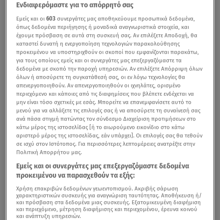
Ενδιαφερόμαστε για το απόρρητό σας
Εμείς και οι
603
συνεργάτες μας αποθηκεύουμε προσωπικά δεδομένα,
όπως δεδομένα περιήγησης ή μοναδικά αναγνωριστικά στοιχεία, και
έχουμε πρόσβαση σε αυτά στη συσκευή σας. Αν επιλέξετε Αποδοχή, θα
καταστεί δυνατή η ενεργοποίηση τεχνολογιών παρακολούθησης
προκειμένου να υποστηριχθούν οι σκοποί που εμφανίζονται παρακάτω,
για τους οποίους εμείς και οι συνεργάτες μας επεξεργαζόμαστε τα
δεδομένα με σκοπό την παροχή υπηρεσιών. Αν επιλέξετε Απόρριψη όλων
όλων ή αποσύρετε τη συγκατάθεσή σας, οι εν λόγω τεχνολογίες θα
απενεργοποιηθούν. Αν απενεργοποιηθούν οι ιχνηλάτες, ορισμένο
περιεχόμενο και κάποιες από τις διαφημίσεις που βλέπετε ενδέχεται να
μην είναι τόσο σχετικές με εσάς. Μπορείτε να επανεμφανίσετε αυτό το
μενού για να αλλάξετε τις επιλογές σας ή να αποσύρετε τη συναίνεσή σας
ανά πάσα στιγμή πατώντας τον σύνδεσμο Διαχείριση προτιμήσεων στο
κάτω μέρος της ιστοσελίδας [ή το αιωρούμενο εικονίδιο στο κάτω
αριστερό μέρος της ιστοσελίδας, εάν υπάρχει]. Οι επιλογές σας θα τεθούν
σε ισχύ στον Ιστότοπος. Για περισσότερες λεπτομέρειες ανατρέξτε στην
Πολιτική Απορρήτου μας.
Εμείς και οι συνεργάτες μας επεξεργαζόμαστε δεδομένα
προκειμένου να παρασχεθούν τα εξής:
Χρήση επακριβών δεδομένων γεωεντοπισμού. Ακριβής σάρωση
χαρακτηριστικών συσκευής για αναγνώριση ταυτότητας. Αποθήκευση ή/
και πρόσβαση στα δεδομένα μιας συσκευής. Εξατομικευμένη διαφήμιση
και περιεχόμενο, μέτρηση διαφήμισης και περιεχομένου, έρευνα κοινού
και ανάπτυξη υπηρεσιών.