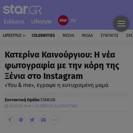
Ειδήσεις
Lifestyle
LIFESTYLE
CELEBRITIES
MEDIA
ΜΟΔΑ
ΣΥΝΤΑΓΕΣ
ΣΧΕ
Κατερίνα Καινούργιου: Η νέα
φωτογραφία με την κόρη της
Ξένια στο Instagram
«You & me», έγραψε η ευτυχισμένη μαμά
Συντακτική Ομάδα
STAR.GR
06.06.26, 16:49
CELEBRITIES & GOSSIP ΝΕΑ