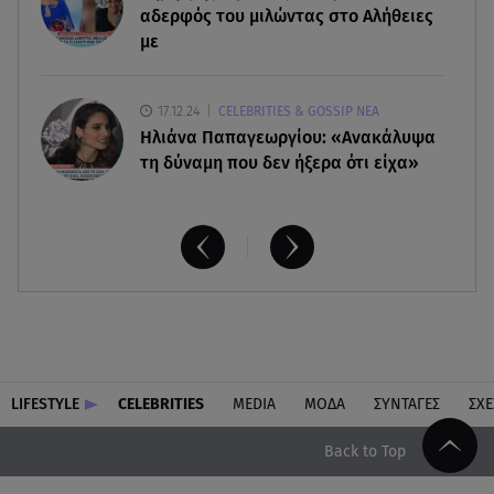
σνόμπαραν πάρα πολύ»
αδερφός του μιλώντας στο Αλήθειες
με
17.12.24
CELEBRITIES & GOSSIP ΝΕΑ
Ηλιάνα Παπαγεωργίου: «Ανακάλυψα
τη δύναμη που δεν ήξερα ότι είχα»
LIFESTYLE
CELEBRITIES
MEDIA
ΜΟΔΑ
ΣΥΝΤΑΓΕΣ
ΣΧΕ
Back to Top