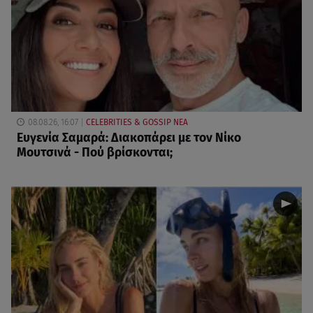
08.08.26, 16:07
CELEBRITIES & GOSSIP ΝΕΑ
Ευγενία Σαμαρά: Διακοπάρει με τον Νίκο
Μουτσινά - Πού βρίσκονται;