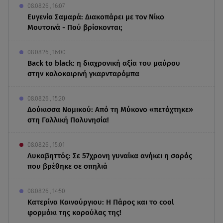
08.08.26 , 16:07
Ευγενία Σαμαρά: Διακοπάρει με τον Νίκο
Μουτσινά - Πού βρίσκονται;
08.08.26 , 16:00
Back to black: η διαχρονική αξία του μαύρου
στην καλοκαιρινή γκαρνταρόμπα
08.08.26 , 15:20
Δούκισσα Νομικού: Από τη Μύκονο «πετάχτηκε»
στη Γαλλική Πολυνησία!
08.08.26 , 15:01
Λυκαβηττός: Σε 57χρονη γυναίκα ανήκει η σορός
που βρέθηκε σε σπηλιά
08.08.26 , 14:50
Κατερίνα Καινούργιου: Η Πάρος και το cool
φορμάκι της κορούλας της!