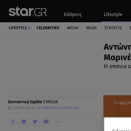
Αθλητικά
Quiz
Ειδήσεις
Lifestyle
Αυτοκίνητο
LIFESTYLE
CELEBRITIES
MEDIA
ΜΟΔΑ
ΣΥΝΤΑΓΕΣ
Αντώνη
Μαρινέ
Η σπάνια 
Συντακτική Ομάδα
STAR.GR
14.05.26, 09:38
CELEBRITIES & GOSSIP ΝΕΑ