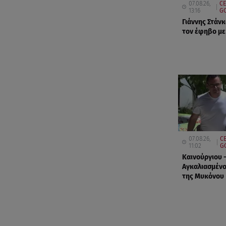
07.08.26,
CE
13:16
GO
Γιάννης Στάνκ
τον έφηβο με
07.08.26,
CE
11:02
G
Καινούργιου 
Αγκαλιασμένο
της Μυκόνου