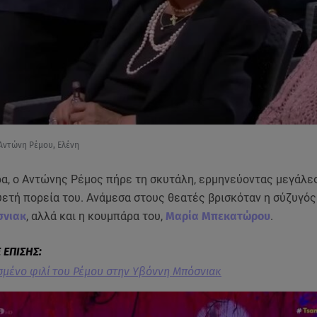
Αντώνη Ρέμου, Ελένη
ρα, ο Αντώνης Ρέμος πήρε τη σκυτάλη, ερμηνεύοντας μεγάλε
ετή πορεία του. Ανάμεσα στους θεατές βρισκόταν η σύζυγός
σνιακ
, αλλά και η κουμπάρα του,
Μαρία Μπεκατώρου
.
σμένο φιλί του Ρέμου στην Υβόννη Μπόσνιακ