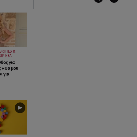
BRITIES &
IP ΝΕΑ
νθος για
ς «Θα μου
ι για