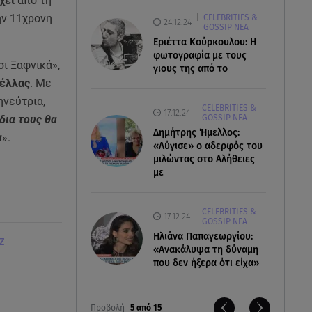
χει
από τη
ην 11χρονη
CELEBRITIES &
24.12.24
GOSSIP ΝΕΑ
Εριέττα Κούρκουλου: Η
φωτογραφία με τους
ι Ξαφνικά»,
γιους της από το
νέλλας
. Με
ηνεύτρια,
CELEBRITIES &
17.12.24
GOSSIP ΝΕΑ
δια τους θα
Δημήτρης Ήμελλος:
α
».
«Λύγισε» ο αδερφός του
μιλώντας στο Αλήθειες
με
CELEBRITIES &
17.12.24
GOSSIP ΝΕΑ
Ηλιάνα Παπαγεωργίου:
Ζ
«Ανακάλυψα τη δύναμη
που δεν ήξερα ότι είχα»
Προβολή
5 από 15