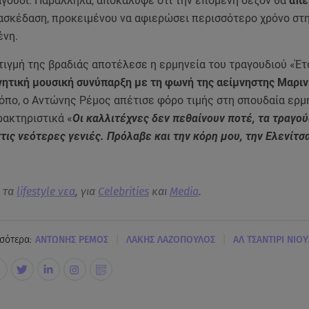
αγούδι. Παράλληλα, αποκάλυψε ότι την επόμενη σεζόν θα
απέ
ιασκέδαση, προκειμένου να αφιερώσει περισσότερο χρόνο στ
ένη.
ιγμή της βραδιάς αποτέλεσε η ερμηνεία του τραγουδιού «Έτσ
ινητική μουσική συνύπαρξη με τη φωνή της αείμνηστης Μαρι
όπο, ο Αντώνης Ρέμος απέτισε φόρο τιμής στη σπουδαία ερμ
ρακτηριστικά «
Οι καλλιτέχνες δεν πεθαίνουν ποτέ, τα τραγού
τις νεότερες γενιές. Πρόλαβε και την κόρη μου, την Ελενίτσ
α τα
lifestyle νεα
, για
Celebrities
και
Media
.
|
|
σότερα:
ΑΝΤΩΝΗΣ ΡΕΜΟΣ
ΛΑΚΗΣ ΛΑΖΟΠΟΥΛΟΣ
ΑΛ ΤΣΑΝΤΙΡΙ ΝΙΟΥ