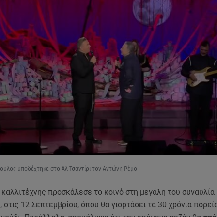
ουλος υποδέχτηκε στο Αλ Τσαντίρι τον Αντώνη Ρέμο
 καλλιτέχνης προσκάλεσε το κοινό στη μεγάλη του συναυλία
 στις 12 Σεπτεμβρίου, όπου θα γιορτάσει τα 30 χρόνια πορεί