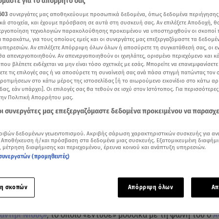
μαστε για το απόρρητό σας
603
συνεργάτες μας αποθηκεύουμε προσωπικά δεδομένα, όπως δεδομένα περιήγησης
κά στοιχεία, και έχουμε πρόσβαση σε αυτά στη συσκευή σας. Αν επιλέξετε Αποδοχή, θ
νεργοποίηση τεχνολογιών παρακολούθησης προκειμένου να υποστηριχθούν οι σκοποί
ι παρακάτω, για τους οποίους εμείς και οι συνεργάτες μας επεξεργαζόμαστε τα δεδομέ
υπηρεσιών. Αν επιλέξετε Απόρριψη όλων όλων ή αποσύρετε τη συγκατάθεσή σας, οι ε
 θα απενεργοποιηθούν. Αν απενεργοποιηθούν οι ιχνηλάτες, ορισμένο περιεχόμενο και κά
 που βλέπετε ενδέχεται να μην είναι τόσο σχετικές με εσάς. Μπορείτε να επανεμφανίσετ
ξετε τις επιλογές σας ή να αποσύρετε τη συναίνεσή σας ανά πάσα στιγμή πατώντας τον
προτιμήσεων στο κάτω μέρος της ιστοσελίδας [ή το αιωρούμενο εικονίδιο στο κάτω α
δας, εάν υπάρχει]. Οι επιλογές σας θα τεθούν σε ισχύ στον Ιστότοπος. Για περισσότερε
την Πολιτική Απορρήτου μας.
 οι συνεργάτες μας επεξεργαζόμαστε δεδομένα προκειμένου να παρασχ
Δείτε περισσότερα άρθρα μας στα αποτελέσματα αναζήτησης
ριβών δεδομένων γεωεντοπισμού. Ακριβής σάρωση χαρακτηριστικών συσκευής για αν
 Αποθήκευση ή/και πρόσβαση στα δεδομένα μιας συσκευής. Εξατομικευμένη διαφήμι
Add star.gr on Google
, μέτρηση διαφήμισης και περιεχομένου, έρευνα κοινού και ανάπτυξη υπηρεσιών.
συνεργατών (προμηθευτές)
ε το άρθρο
1:25
λεπτά
η σκοπών
Απόρριψη όλων
Απ
ς Τετάρτης, ο
Λάκης Λαζόπουλος
καλωσόρισε τους τηλεθεατές
αντίρι Νιουζ»
, το οποίο «έντυσε» μουσικά με τη φωνή του ο
Α