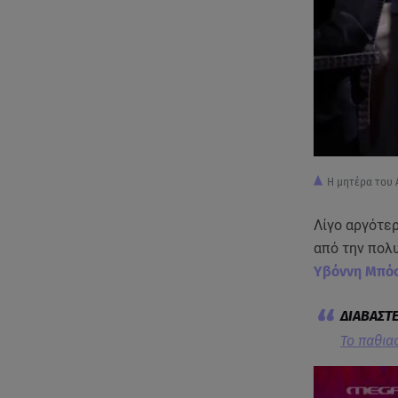
Η μητέρα του 
Λίγο αργότε
από την πολυ
Υβόννη Μπό
Το παθια