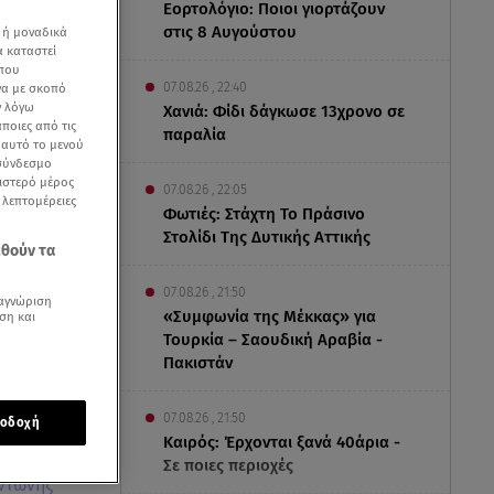
Εορτολόγιο: Ποιοι γιορτάζουν
στις 8 Αυγούστου
 ή μοναδικά
α καταστεί
 που
07.08.26 , 22:40
να με σκοπό
ν λόγω
Χανιά: Φίδι δάγκωσε 13χρονο σε
ποιες από τις
παραλία
ε αυτό το μενού
 σύνδεσμο
ριστερό μέρος
07.08.26 , 22:05
ς λεπτομέρειες
Φωτιές: Στάχτη Το Πράσινο
Στολίδι Της Δυτικής Αττικής
εθούν τα
07.08.26 , 21:50
αγνώριση
«Συμφωνία της Μέκκας» για
ση και
Τουρκία – Σαουδική Αραβία -
Πακιστάν
07.08.26 , 21:50
οδοχή
Καιρός: Έρχονται ξανά 40άρια -
 σε ένα
Σε ποιες περιοχές
ντώνης