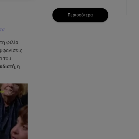
07.08.26 , 21:32
Κρήτη: Τουρίστας ρωτούσε
Περισσότερα
πόσο να πληρώσει για να
ασελγήσει σε 10χρονη
στα
τη φιλία
07.08.26 , 21:17
Κλήρωση Eurojackpot
εμφανίσεις
7/8/2026: Οι τυχεροί αριθμοί για
α του
τα 32.000.000 ευρώ
υδιστή
, η
07.08.26 , 21:03
Σε τρία επίπεδα οι παραβιάσεις
της Τουρκίας στο Αιγαίο
07.08.26 , 21:00
MINI Aceman E: Τα αξεσουάρ για
περιπετειώδεις διαδρομές
07.08.26 , 20:47