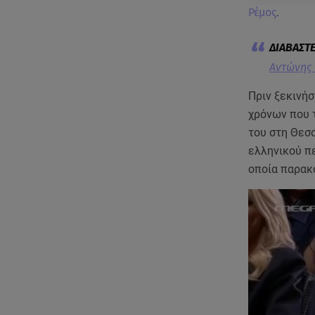
Ρέμος
.
Αντώνης 
Πριν ξεκινήσ
χρόνων που τ
του στη Θεσσ
ελληνικού π
οποία παρακ