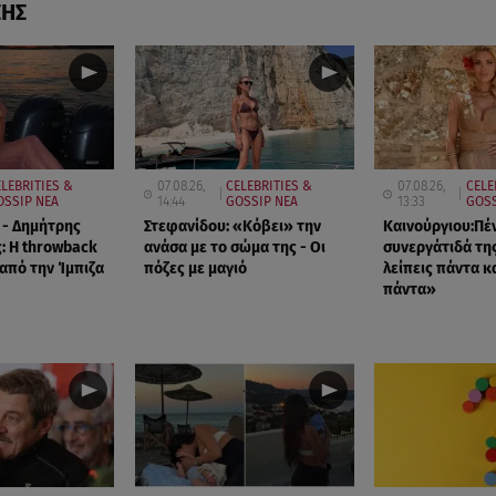
ΣΗΣ
LEBRITIES &
07.08.26,
CELEBRITIES &
07.08.26,
CELE
OSSIP ΝΕΑ
14:44
GOSSIP ΝΕΑ
13:33
GOSS
 - Δημήτρης
Στεφανίδου: «Κόβει» την
Καινούργιου:Πέ
: Η throwback
ανάσα με το σώμα της - Οι
συνεργάτιδά τη
πό την Ίμπιζα
πόζες με μαγιό
λείπεις πάντα κα
πάντα»