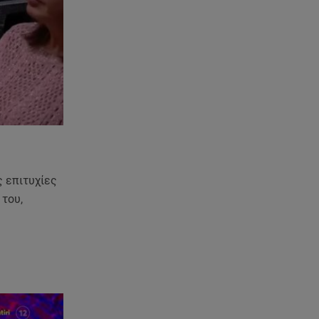
Χανιά: Νεκρή βρέθηκε
αγνοούμενη - Ξέφυγε από
αστυνομικούς που την
εντόπισαν
07.08.26 , 20:18
Μυστράς: Κρίσιμος για το
κατηγορητήριο ο χρόνος
θανάτου του 90χρονου
07.08.26 , 20:13
ς επιτυχίες
Κυψέλη: Tι βρέθηκε στο
 του,
διαμέρισμα της 38χρονης Λίζα
07.08.26 , 19:15
Συντάξεις Σεπτεμβρίου: Πότε θα
μπουν τα χρήματα στους
λογαριασμούς
07.08.26 , 18:45