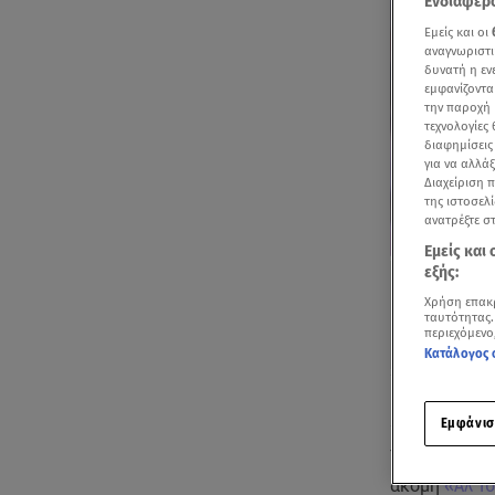
Ενδιαφερό
Εμείς και οι
αναγνωριστι
δυνατή η ε
εμφανίζοντα
την παροχή 
τεχνολογίες
διαφημίσεις
για να αλλά
Διαχείριση 
της ιστοσελί
ανατρέξτε σ
Εμείς και
εξής:
Χρήση επακ
ταυτότητας.
περιεχόμενο
Κατάλογος 
Ακούστ
Εμφάνισ
Το βράδυ τη
ακόμη
«Αλ Τσ