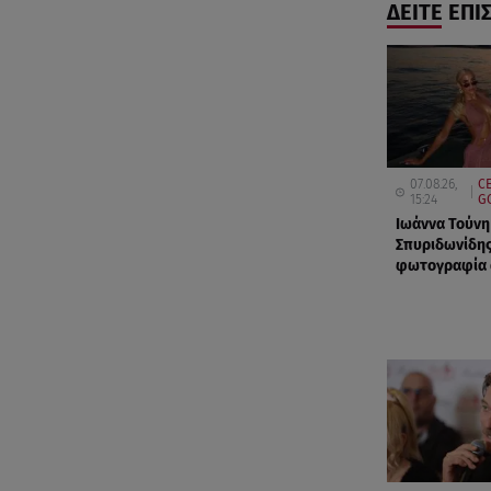
ΔΕΙΤΕ ΕΠΙ
07.08.26,
CE
15:24
G
Ιωάννα Τούνη
Σπυριδωνίδης
φωτογραφία α