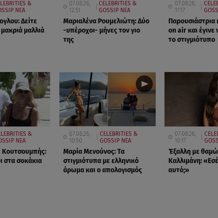
LEBRITIES &
07.08.26,
CELEBRITIES &
07.08.26,
CELE
SSIP ΝΕΑ
12:51
GOSSIP ΝΕΑ
11:17
GOSS
ογλου: Δείτε
Μαριαλένα Ρουμελιώτη: Δύο
Παρουσιάστρια 
 μακριά μαλλιά
-υπέροχοι- μήνες τον γιο
on air και έγινε 
της
το στιγμιότυπο
LEBRITIES &
07.08.26,
CELEBRITIES &
07.08.26,
CELE
OSSIP ΝΕΑ
10:50
GOSSIP ΝΕΑ
10:17
GOSS
- Κουτσουμπής:
Μαρία Μενούνος: Τα
Έξαλλη με θαμώ
ι στα σοκάκια
στιγμιότυπα με ελληνικό
Καλλιμάνη: «Εσέ
άρωμα και ο απολογισμός
αυτό;»