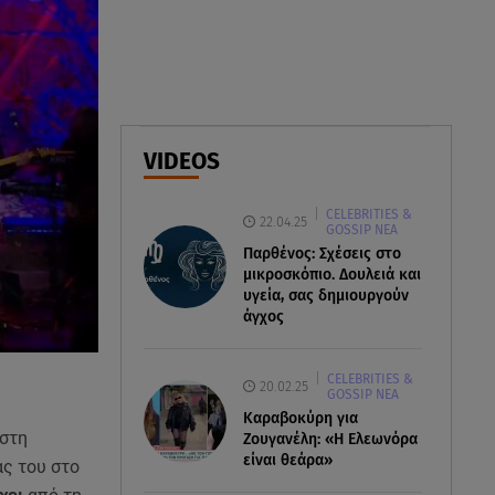
Φωτιά στο Στεφάνι Κορίνθου:
Μήνυμα από το 112 -
Σηκώθηκαν εναέρια μέσα
07.08.26 , 18:34
Έξοδος Αυγούστου: Στο 100% η
VIDEOS
πληρότητα για Κυκλάδες
CELEBRITIES &
22.04.25
GOSSIP ΝΕΑ
Παρθένος: Σχέσεις στο
μικροσκόπιο. Δουλειά και
υγεία, σας δημιουργούν
άγχος
CELEBRITIES &
20.02.25
GOSSIP ΝΕΑ
Καραβοκύρη για
 στη
Ζουγανέλη: «Η Ελεωνόρα
είναι θεάρα»
ας του στο