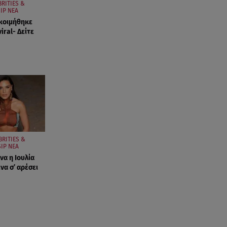
BRITIES &
IP ΝΕΑ
κοιμήθηκε
viral- Δείτε
BRITIES &
IP ΝΕΑ
να η Ιουλία
να σ’ αρέσει