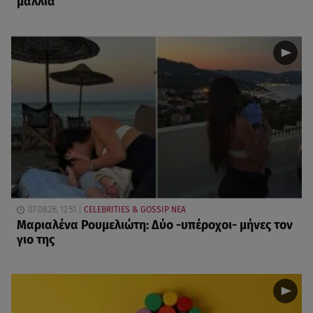
μαλλιά
07.08.26, 12:51
CELEBRITIES & GOSSIP ΝΕΑ
Μαριαλένα Ρουμελιώτη: Δύο -υπέροχοι- μήνες τον
γιο της