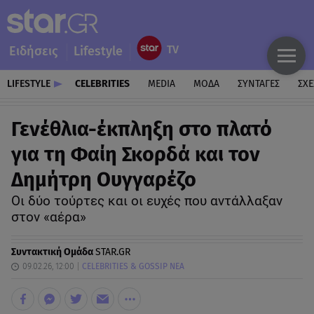
Ειδήσεις
Lifestyle
LIFESTYLE
CELEBRITIES
MEDIA
ΜΟΔΑ
ΣΥΝΤΑΓΕΣ
ΣΧΕ
Γενέθλια-έκπληξη στο πλατό
για τη Φαίη Σκορδά και τον
Δημήτρη Ουγγαρέζο
Οι δύο τούρτες και οι ευχές που αντάλλαξαν
στον «αέρα»
Συντακτική Ομάδα
STAR.GR
09.02.26, 12:00
CELEBRITIES & GOSSIP ΝΕΑ