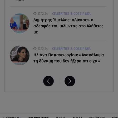
07.08.26 , 17:44
Παιδικοί σταθμοί: Πότε βγαίνουν τα προσωρινά
17.12.24
CELEBRITIES & GOSSIP ΝΕΑ
αποτελέσματα
Δημήτρης Ήμελλος: «Λύγισε» ο
αδερφός του μιλώντας στο Αλήθειες
με
17.12.24
CELEBRITIES & GOSSIP ΝΕΑ
Ηλιάνα Παπαγεωργίου: «Ανακάλυψα
τη δύναμη που δεν ήξερα ότι είχα»