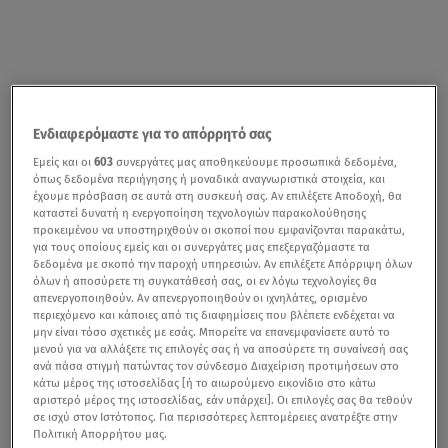
Ενδιαφερόμαστε για το απόρρητό σας
Εμείς και οι
603
συνεργάτες μας αποθηκεύουμε προσωπικά δεδομένα,
όπως δεδομένα περιήγησης ή μοναδικά αναγνωριστικά στοιχεία, και
έχουμε πρόσβαση σε αυτά στη συσκευή σας. Αν επιλέξετε Αποδοχή, θα
καταστεί δυνατή η ενεργοποίηση τεχνολογιών παρακολούθησης
προκειμένου να υποστηριχθούν οι σκοποί που εμφανίζονται παρακάτω,
για τους οποίους εμείς και οι συνεργάτες μας επεξεργαζόμαστε τα
δεδομένα με σκοπό την παροχή υπηρεσιών. Αν επιλέξετε Απόρριψη όλων
όλων ή αποσύρετε τη συγκατάθεσή σας, οι εν λόγω τεχνολογίες θα
απενεργοποιηθούν. Αν απενεργοποιηθούν οι ιχνηλάτες, ορισμένο
περιεχόμενο και κάποιες από τις διαφημίσεις που βλέπετε ενδέχεται να
μην είναι τόσο σχετικές με εσάς. Μπορείτε να επανεμφανίσετε αυτό το
μενού για να αλλάξετε τις επιλογές σας ή να αποσύρετε τη συναίνεσή σας
ανά πάσα στιγμή πατώντας τον σύνδεσμο Διαχείριση προτιμήσεων στο
κάτω μέρος της ιστοσελίδας [ή το αιωρούμενο εικονίδιο στο κάτω
αριστερό μέρος της ιστοσελίδας, εάν υπάρχει]. Οι επιλογές σας θα τεθούν
σε ισχύ στον Ιστότοπος. Για περισσότερες λεπτομέρειες ανατρέξτε στην
Πολιτική Απορρήτου μας.