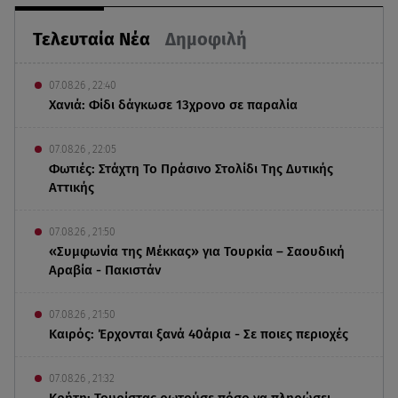
Τελευταία Νέα
Δημοφιλή
07.08.26 , 22:40
Χανιά: Φίδι δάγκωσε 13χρονο σε παραλία
07.08.26 , 22:05
Φωτιές: Στάχτη Το Πράσινο Στολίδι Της Δυτικής
Αττικής
07.08.26 , 21:50
«Συμφωνία της Μέκκας» για Τουρκία – Σαουδική
Αραβία - Πακιστάν
07.08.26 , 21:50
Καιρός: Έρχονται ξανά 40άρια - Σε ποιες περιοχές
07.08.26 , 21:32
Κρήτη: Τουρίστας ρωτούσε πόσο να πληρώσει