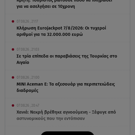
για να ασελγήσει σε 10χρονη
07.08.26 , 21:17
Κλήρωση Eurojackpot 7/8/2026: Οι τυχεροί
αριθμοί για τα 32.000.000 ευρώ
07.08.26 , 21:03
Σε τρία επίπεδα οι παραβιάσεις της Τουρκίας στο
Αιγαίο
07.08.26 , 21:00
MINI Aceman E: Τα αξεσουάρ για περιπετειώδεις
διαδρομές
07.08.26 , 20:47
Χανιά: Νεκρή βρέθηκε αγνοούμενη - Ξέφυγε από
αστυνομικούς που την εντόπισαν
07.08.26 , 20:18