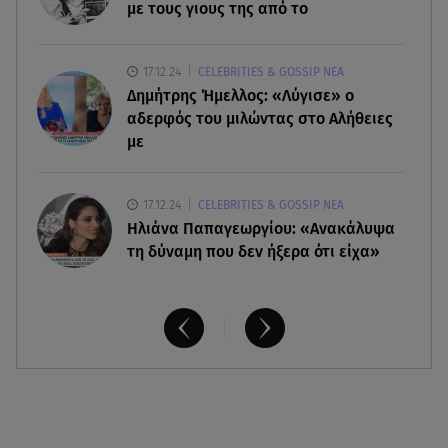
ΑΜΜΟΣ - Η πρώτη ανάγνωση (αναλόγιο) στο
με τους γιους της από το
θέατρο Άβατον
17.12.24
CELEBRITIES & GOSSIP ΝΕΑ
08.08.26 , 13:07
Δημήτρης Ήμελλος: «Λύγισε» ο
Σέρρες: Απόσπαση προσοχής ή απειρία πίσω από
το φονικό τροχαίο
αδερφός του μιλώντας στο Αλήθειες
με
17.12.24
CELEBRITIES & GOSSIP ΝΕΑ
Ηλιάνα Παπαγεωργίου: «Ανακάλυψα
τη δύναμη που δεν ήξερα ότι είχα»