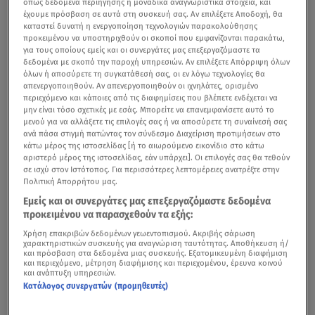
όπως δεδομένα περιήγησης ή μοναδικά αναγνωριστικά στοιχεία, και
έχουμε πρόσβαση σε αυτά στη συσκευή σας. Αν επιλέξετε Αποδοχή, θα
καταστεί δυνατή η ενεργοποίηση τεχνολογιών παρακολούθησης
προκειμένου να υποστηριχθούν οι σκοποί που εμφανίζονται παρακάτω,
για τους οποίους εμείς και οι συνεργάτες μας επεξεργαζόμαστε τα
δεδομένα με σκοπό την παροχή υπηρεσιών. Αν επιλέξετε Απόρριψη όλων
όλων ή αποσύρετε τη συγκατάθεσή σας, οι εν λόγω τεχνολογίες θα
απενεργοποιηθούν. Αν απενεργοποιηθούν οι ιχνηλάτες, ορισμένο
περιεχόμενο και κάποιες από τις διαφημίσεις που βλέπετε ενδέχεται να
μην είναι τόσο σχετικές με εσάς. Μπορείτε να επανεμφανίσετε αυτό το
μενού για να αλλάξετε τις επιλογές σας ή να αποσύρετε τη συναίνεσή σας
ανά πάσα στιγμή πατώντας τον σύνδεσμο Διαχείριση προτιμήσεων στο
κάτω μέρος της ιστοσελίδας [ή το αιωρούμενο εικονίδιο στο κάτω
αριστερό μέρος της ιστοσελίδας, εάν υπάρχει]. Οι επιλογές σας θα τεθούν
σε ισχύ στον Ιστότοπος. Για περισσότερες λεπτομέρειες ανατρέξτε στην
Πολιτική Απορρήτου μας.
Ο διάσημος Σέρβος σκηνοθέτης
Εμίρ Κουστουρίτσα
Εμείς και οι συνεργάτες μας επεξεργαζόμαστε δεδομένα
βρέθηκε στα Χανιά, ως τιμώμενος προσκεκλημένος του
προκειμένου να παρασχεθούν τα εξής:
13ου Φεστιβάλ Κινηματογράφου Χανίων
. Εκεί μίλησε με
Χρήση επακριβών δεδομένων γεωεντοπισμού. Ακριβής σάρωση
χαρακτηριστικών συσκευής για αναγνώριση ταυτότητας. Αποθήκευση ή/
πάθος για τον κινηματογράφο, την πολιτική, την τέχνη,
και πρόσβαση στα δεδομένα μιας συσκευής. Εξατομικευμένη διαφήμιση
και περιεχόμενο, μέτρηση διαφήμισης και περιεχομένου, έρευνα κοινού
την τεχνητή νοημοσύνη και τη σύγχρονη κουλτούρα.
και ανάπτυξη υπηρεσιών.
Κατάλογος συνεργατών (προμηθευτές)
Κατά τη διάρκεια συνέντευξης Τύπου διάρκειας 78
λεπτών, ο πολυβραβευμένος σκηνοθέτης συνομίλησε με