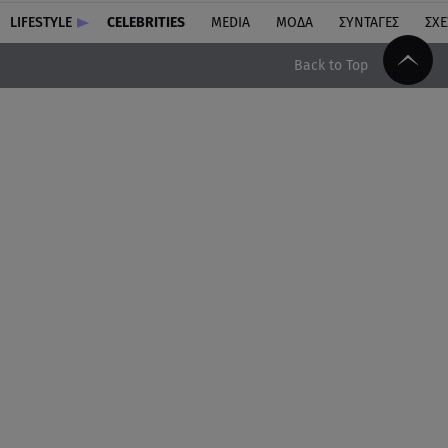
LIFESTYLE
CELEBRITIES
MEDIA
ΜΟΔΑ
ΣΥΝΤΑΓΕΣ
ΣΧΕ
Back to Top