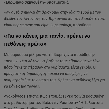
«Ευρωπαίο σκηνοθέτη»
υποτιμητικά.
«Αν αυτό σημαίνει ότι βρίσκομαι στην ίδια πλευρά με τον
Φελίνι, τον Αντονιόνι, τον Ταρκόφσκι και τον Βισκόντι, τότε
είμαι περήφανος που είμαι Ευρωπαίος»,
πρόσθεσε.
«Για να κάνεις μια ταινία, πρέπει να
πεθάνεις πρώτα»
Με σαρκασμό μίλησε για τη βιομηχανία προώθησης
ταινιών: «
Στο Χόλιγουντ βάζουν τους ηθοποιούς να λένε
πόσο “τέλεια” πέρασαν στα γυρίσματα. Είναι γελοίο. Ο
πραγματικός δημιουργός πρέπει να υποφέρει, να
αναμετρηθεί με τον εαυτό του. Πρέπει να πεθάνεις λίγο για
να κάνεις μια ταινία».
Ανακοίνωσε επίσης πως ετοιμάζει νέα ταινία βασισμένη
στο μυθιστόρημα του Βαλεντίν Ρασπούτιν “Η Τελευταία
Στιγμή”, που διαδραματίζεται σε ένα σερβικό χωριό.