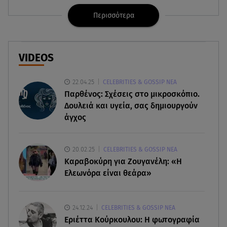
φωτιές τα επόμενα 24ωρα
Περισσότερα
08.08.26 , 14:00
Summer fling: Γιατί να πεις ναι σε έναν
καλοκαιρινό έρωτα
VIDEOS
08.08.26 , 13:59
22.04.25
CELEBRITIES & GOSSIP ΝΕΑ
Αθηνά Οικονομάκου: Οι... hot αναρτήσεις της με
Παρθένος: Σχέσεις στο μικροσκόπιο.
animal print μπικίνι!
Δουλειά και υγεία, σας δημιουργούν
άγχος
08.08.26 , 13:49
Πάνω από 56.000 επιβάτες αναχώρησαν σήμερα
από τα λιμάνια της Αττικής
20.02.25
CELEBRITIES & GOSSIP ΝΕΑ
Καραβοκύρη για Ζουγανέλη: «Η
08.08.26 , 13:29
Ελεωνόρα είναι θεάρα»
Θρίλερ στον Λυκαβηττό: Βρέθηκε σορός σε
σπηλιά - Φωτογραφίες από το σημείο
24.12.24
CELEBRITIES & GOSSIP ΝΕΑ
08.08.26 , 13:11
Εριέττα Κούρκουλου: Η φωτογραφία