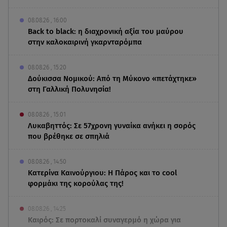
08.08.26 , 16:00
Back to black: η διαχρονική αξία του μαύρου
στην καλοκαιρινή γκαρνταρόμπα
08.08.26 , 15:20
Δούκισσα Νομικού: Από τη Μύκονο «πετάχτηκε»
στη Γαλλική Πολυνησία!
08.08.26 , 15:01
Λυκαβηττός: Σε 57χρονη γυναίκα ανήκει η σορός
που βρέθηκε σε σπηλιά
08.08.26 , 14:50
Κατερίνα Καινούργιου: Η Πάρος και το cool
φορμάκι της κορούλας της!
08.08.26 , 14:25
Καιρός: Σε πορτοκαλί συναγερμό η χώρα για