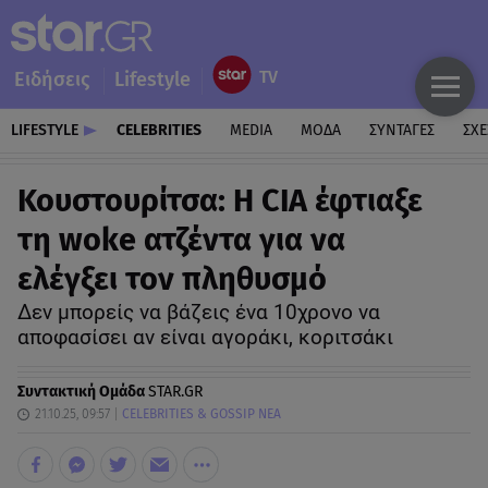
Ειδήσεις
Lifestyle
LIFESTYLE
CELEBRITIES
MEDIA
ΜΟΔΑ
ΣΥΝΤΑΓΕΣ
ΣΧΕ
Κουστουρίτσα: Η CIA έφτιαξε
τη woke ατζέντα για να
ελέγξει τον πληθυσμό
Δεν μπορείς να βάζεις ένα 10χρονο να
αποφασίσει αν είναι αγοράκι, κοριτσάκι
Συντακτική Ομάδα
STAR.GR
21.10.25, 09:57
CELEBRITIES & GOSSIP ΝΕΑ