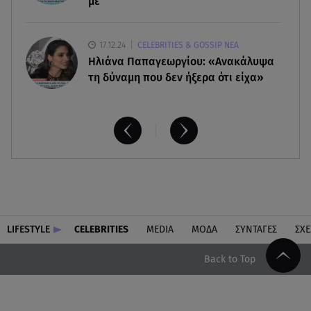
με
17.12.24
CELEBRITIES & GOSSIP ΝΕΑ
Ηλιάνα Παπαγεωργίου: «Ανακάλυψα
τη δύναμη που δεν ήξερα ότι είχα»
LIFESTYLE
CELEBRITIES
MEDIA
ΜΟΔΑ
ΣΥΝΤΑΓΕΣ
ΣΧΕ
Back to Top