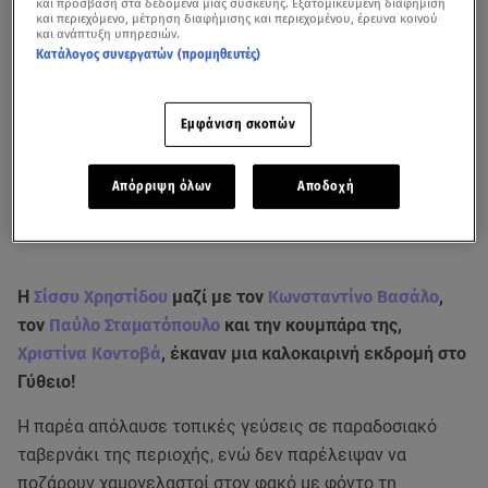
και πρόσβαση στα δεδομένα μιας συσκευής. Εξατομικευμένη διαφήμιση
και περιεχόμενο, μέτρηση διαφήμισης και περιεχομένου, έρευνα κοινού
και ανάπτυξη υπηρεσιών.
Κατάλογος συνεργατών (προμηθευτές)
Εμφάνιση σκοπών
Απόρριψη όλων
Αποδοχή
Η
Σίσσυ Χρηστίδου
μαζί με τον
Κωνσταντίνο Βασάλο
,
τον
Παύλο Σταματόπουλο
και την κουμπάρα της,
Χριστίνα Κοντοβά
, έκαναν μια καλοκαιρινή εκδρομή στο
Γύθειο!
Η παρέα απόλαυσε τοπικές γεύσεις σε παραδοσιακό
ταβερνάκι της περιοχής, ενώ δεν παρέλειψαν να
ποζάρουν χαμογελαστοί στον φακό με φόντο τη