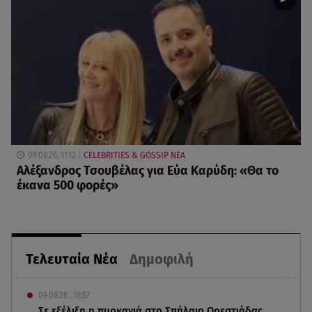
09.08.26, 11:12
CELEBRITIES & GOSSIP ΝΕΑ
Αλέξανδρος Τσουβέλας για Εύα Καρύδη: «Θα το
έκανα 500 φορές»
Τελευταία Νέα
Δημοφιλή
09.08.26 , 18:57
Σε εξέλιξη η πυρκαγιά στο Σπήλαιο Ορεστιάδας