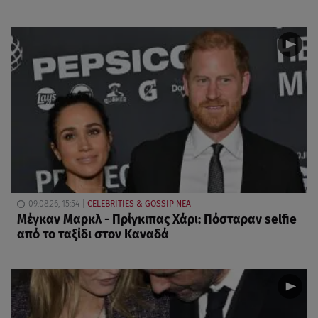
09.08.26, 15:54
CELEBRITIES & GOSSIP ΝΕΑ
Μέγκαν Μαρκλ - Πρίγκιπας Χάρι: Πόσταραν selfie
από το ταξίδι στον Καναδά