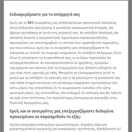
Ενδιαφερόμαστε για το απόρρητό σας
Εμείς και οι
603
συνεργάτες μας αποθηκεύουμε προσωπικά δεδομένα,
όπως δεδομένα περιήγησης ή μοναδικά αναγνωριστικά στοιχεία, και
έχουμε πρόσβαση σε αυτά στη συσκευή σας. Αν επιλέξετε Αποδοχή, θα
καταστεί δυνατή η ενεργοποίηση τεχνολογιών παρακολούθησης
προκειμένου να υποστηριχθούν οι σκοποί που εμφανίζονται παρακάτω,
για τους οποίους εμείς και οι συνεργάτες μας επεξεργαζόμαστε τα
δεδομένα με σκοπό την παροχή υπηρεσιών. Αν επιλέξετε Απόρριψη όλων
όλων ή αποσύρετε τη συγκατάθεσή σας, οι εν λόγω τεχνολογίες θα
απενεργοποιηθούν. Αν απενεργοποιηθούν οι ιχνηλάτες, ορισμένο
περιεχόμενο και κάποιες από τις διαφημίσεις που βλέπετε ενδέχεται να
μην είναι τόσο σχετικές με εσάς. Μπορείτε να επανεμφανίσετε αυτό το
μενού για να αλλάξετε τις επιλογές σας ή να αποσύρετε τη συναίνεσή σας
ανά πάσα στιγμή πατώντας τον σύνδεσμο Διαχείριση προτιμήσεων στο
κάτω μέρος της ιστοσελίδας [ή το αιωρούμενο εικονίδιο στο κάτω
αριστερό μέρος της ιστοσελίδας, εάν υπάρχει]. Οι επιλογές σας θα τεθούν
σε ισχύ στον Ιστότοπος. Για περισσότερες λεπτομέρειες ανατρέξτε στην
Πολιτική Απορρήτου μας.
Εμείς και οι συνεργάτες μας επεξεργαζόμαστε δεδομένα
προκειμένου να παρασχεθούν τα εξής:
Χρήση επακριβών δεδομένων γεωεντοπισμού. Ακριβής σάρωση
χαρακτηριστικών συσκευής για αναγνώριση ταυτότητας. Αποθήκευση ή/