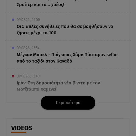
Σροίτερ και το... χρέος!
09.08.26 , 16:00
Οι 5 απλές συνήθειες που θα σε βοηθήσουν να
ζήσεις μέχρι τα 100
09.08.26 , 15:54
Μέγκαν Μαρκλ - Πρίγκιπας Χάρι: Πόσταραν selfie
από το ταξίδι στον Καναδά
09.08.26 , 15:40
Ιράν: Στη δημοσιότητα νέο βίντεο με τον
Μοτζταμπά Χαμενεΐ
Περισσότερα
09.08.26 , 15:16
Χωρισμός στη σόουμπιζ μετά από 8 χρόνια
γάμου - Η ανακοίνωση
VIDEOS
09.08.26 , 14:42