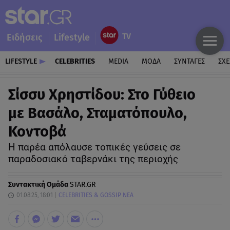
Ειδήσεις
Lifestyle
LIFESTYLE
CELEBRITIES
MEDIA
ΜΟΔΑ
ΣΥΝΤΑΓΕΣ
ΣΧΕ
Σίσσυ Χρηστίδου: Στο Γύθειο
με Βασάλο, Σταματόπουλο,
Κοντοβά
Η παρέα απόλαυσε τοπικές γεύσεις σε
παραδοσιακό ταβερνάκι της περιοχής
Συντακτική Ομάδα
STAR.GR
01.08.25, 18:01
CELEBRITIES & GOSSIP ΝΕΑ