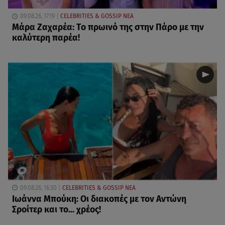
09.08.26, 17:19
CELEBRITIES & GOSSIP ΝΕΑ
Μάρα Ζαχαρέα: Το πρωινό της στην Πάρο με την
καλύτερη παρέα!
09.08.26, 16:30
CELEBRITIES & GOSSIP ΝΕΑ
Ιωάννα Μπούκη: Οι διακοπές με τον Αντώνη
Σροίτερ και το... χρέος!