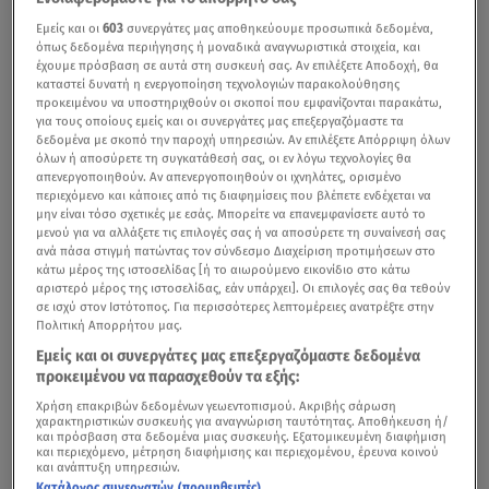
Εμείς και οι
603
συνεργάτες μας αποθηκεύουμε προσωπικά δεδομένα,
όπως δεδομένα περιήγησης ή μοναδικά αναγνωριστικά στοιχεία, και
έχουμε πρόσβαση σε αυτά στη συσκευή σας. Αν επιλέξετε Αποδοχή, θα
καταστεί δυνατή η ενεργοποίηση τεχνολογιών παρακολούθησης
προκειμένου να υποστηριχθούν οι σκοποί που εμφανίζονται παρακάτω,
για τους οποίους εμείς και οι συνεργάτες μας επεξεργαζόμαστε τα
δεδομένα με σκοπό την παροχή υπηρεσιών. Αν επιλέξετε Απόρριψη όλων
όλων ή αποσύρετε τη συγκατάθεσή σας, οι εν λόγω τεχνολογίες θα
απενεργοποιηθούν. Αν απενεργοποιηθούν οι ιχνηλάτες, ορισμένο
περιεχόμενο και κάποιες από τις διαφημίσεις που βλέπετε ενδέχεται να
μην είναι τόσο σχετικές με εσάς. Μπορείτε να επανεμφανίσετε αυτό το
μενού για να αλλάξετε τις επιλογές σας ή να αποσύρετε τη συναίνεσή σας
ανά πάσα στιγμή πατώντας τον σύνδεσμο Διαχείριση προτιμήσεων στο
κάτω μέρος της ιστοσελίδας [ή το αιωρούμενο εικονίδιο στο κάτω
αριστερό μέρος της ιστοσελίδας, εάν υπάρχει]. Οι επιλογές σας θα τεθούν
σε ισχύ στον Ιστότοπος. Για περισσότερες λεπτομέρειες ανατρέξτε στην
Πολιτική Απορρήτου μας.
Εμείς και οι συνεργάτες μας επεξεργαζόμαστε δεδομένα
προκειμένου να παρασχεθούν τα εξής:
Χρήση επακριβών δεδομένων γεωεντοπισμού. Ακριβής σάρωση
χαρακτηριστικών συσκευής για αναγνώριση ταυτότητας. Αποθήκευση ή/
και πρόσβαση στα δεδομένα μιας συσκευής. Εξατομικευμένη διαφήμιση
και περιεχόμενο, μέτρηση διαφήμισης και περιεχομένου, έρευνα κοινού
και ανάπτυξη υπηρεσιών.
Κατάλογος συνεργατών (προμηθευτές)