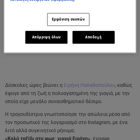
Εμφάνιση σκοπών
Απόρριψη όλων
Αποδοχή
Δύσκολες ώρες βιώνει η
Ειρήνη Παπαδοπούλου
, καθώς
έφυγε από τη ζωή η πολυαγαπημένη της γιαγιά, με την
οποία είχε μεγάλο συναισθηματικό δέσιμο.
Η τραγουδίστρια γνωστοποίησε την απώλεια μέσα από
τον προσωπικό της λογαριασμό στο Instagram, με ένα
λιτό αλλά συγκινητικό μήνυμα:
«Καλό ταξίδι στο φως, γιαγιά Ειρήνη»,
έγραψε