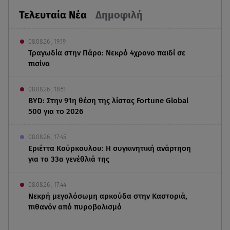
Τελευταία Νέα
Δημοφιλή
08.08.26 , 19:19
Τραγωδία στην Πάρο: Νεκρό 4χρονο παιδί σε
πισίνα
08.08.26 , 18:51
BYD: Στην 91η θέση της λίστας Fortune Global
500 για το 2026
08.08.26 , 17:45
Εριέττα Κούρκουλου: Η συγκινητική ανάρτηση
για τα 33α γενέθλιά της
08.08.26 , 17:44
Νεκρή μεγαλόσωμη αρκούδα στην Καστοριά,
πιθανόν από πυροβολισμό