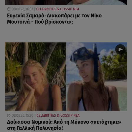
08.08.26, 16:07
CELEBRITIES & GOSSIP ΝΕΑ
Ευγενία Σαμαρά: Διακοπάρει με τον Νίκο
Μουτσινά - Πού βρίσκονται;
08.08.26, 15:20
CELEBRITIES & GOSSIP ΝΕΑ
Δούκισσα Νομικού: Από τη Μύκονο «πετάχτηκε»
στη Γαλλική Πολυνησία!