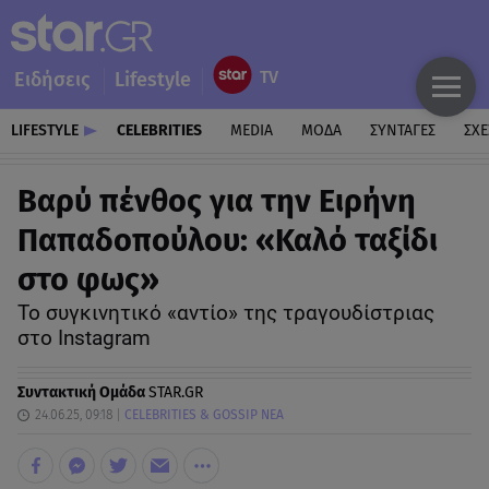
Ειδήσεις
Lifestyle
LIFESTYLE
CELEBRITIES
MEDIA
ΜΟΔΑ
ΣΥΝΤΑΓΕΣ
ΣΧΕ
Βαρύ πένθος για την Ειρήνη
Παπαδοπούλου: «Καλό ταξίδι
στο φως»
Το συγκινητικό «αντίο» της τραγουδίστριας
στο Instagram
Συντακτική Ομάδα
STAR.GR
24.06.25, 09:18
CELEBRITIES & GOSSIP ΝΕΑ