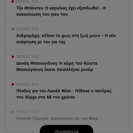
08.08.26 , 17:32
Τζο Μπάιντεν: Ο καρκίνος έχει εξαπλωθεί - Η
ανακοίνωση του γιου του
08.08.26 , 17:20
Ανδρομάχη: «Είσαι το φως στη ζωή μου» – Η νέα
ανάρτηση με τον γιο της
08.08.26 , 16:52
Δανάη Μπακογιάννη: Η κόρη του Κώστα
Μπακογιάννη έκανε πανελλήνιο ρεκόρ
08.08.26 , 16:45
Πένθος για τον Λιονέλ Μέσι - Πέθανε ο πατέρας
του Χόρχε στα 68 του χρόνια
08.08.26 , 16:07
Ευγενία Σαμαρά: Διακοπάρει με τον Νίκο
Μουτσινά - Πού βρίσκονται;
Περισσότερα