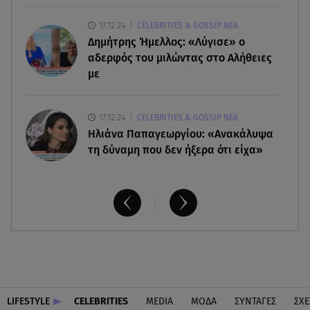
17.12.24
CELEBRITIES & GOSSIP ΝΕΑ
08.08.26 , 14:00
Δημήτρης Ήμελλος: «Λύγισε» ο
Summer fling: Γιατί να πεις ναι σε έναν
καλοκαιρινό έρωτα
αδερφός του μιλώντας στο Αλήθειες
με
17.12.24
CELEBRITIES & GOSSIP ΝΕΑ
Ηλιάνα Παπαγεωργίου: «Ανακάλυψα
τη δύναμη που δεν ήξερα ότι είχα»
LIFESTYLE
CELEBRITIES
MEDIA
ΜΟΔΑ
ΣΥΝΤΑΓΕΣ
ΣΧΕ