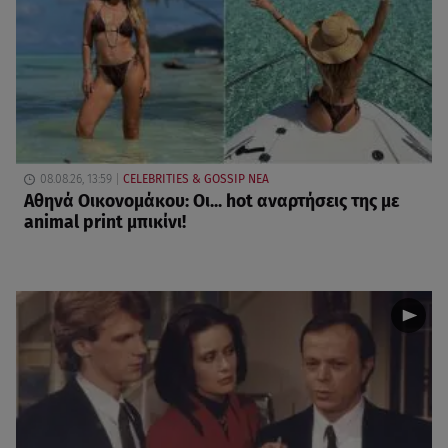
08.08.26, 13:59
CELEBRITIES & GOSSIP ΝΕΑ
Αθηνά Οικονομάκου: Οι... hot αναρτήσεις της με
animal print μπικίνι!