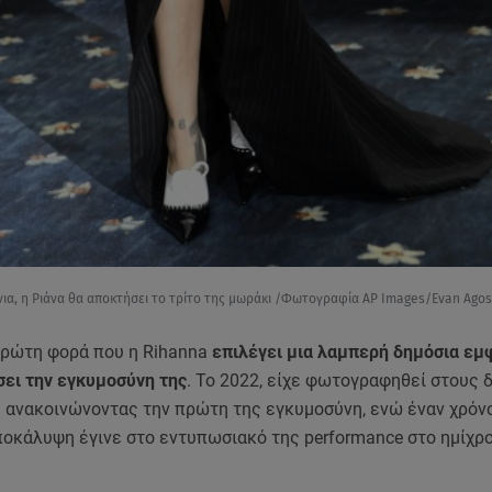
όνια, η Ριάνα θα αποκτήσει το τρίτο της μωράκι /Φωτογραφία AP Images/Evan Agost
 πρώτη φορά που η Rihanna
επιλέγει μια λαμπερή δημόσια εμφ
σει την εγκυμοσύνη της
. Το 2022, είχε φωτογραφηθεί στους 
 ανακοινώνοντας την πρώτη της εγκυμοσύνη, ενώ έναν χρόνο
ποκάλυψη έγινε στο εντυπωσιακό της performance στο ημίχρ