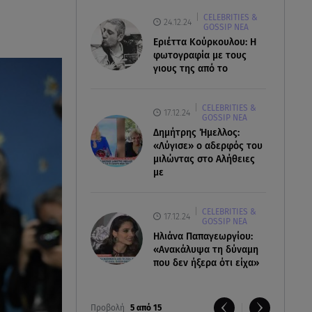
CELEBRITIES &
24.12.24
GOSSIP ΝΕΑ
Εριέττα Κούρκουλου: Η
φωτογραφία με τους
γιους της από το
CELEBRITIES &
17.12.24
GOSSIP ΝΕΑ
Δημήτρης Ήμελλος:
«Λύγισε» ο αδερφός του
μιλώντας στο Αλήθειες
με
CELEBRITIES &
17.12.24
GOSSIP ΝΕΑ
Ηλιάνα Παπαγεωργίου:
«Ανακάλυψα τη δύναμη
που δεν ήξερα ότι είχα»
Προβολή
5 από 15