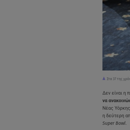
Στα 37 της χρ
Δεν είναι η
να ανακοινώ
Νέας Υόρκης
η δεύτερη α
Super Bowl
.