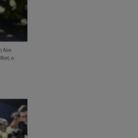
η δύο
Riot, ο