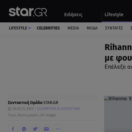
Αθλητικά
Quiz
Ειδήσεις
Lifestyle
Αυτοκίνητο
LIFESTYLE
CELEBRITIES
MEDIA
ΜΟΔΑ
ΣΥΝΤΑΓΕΣ
Rihann
με φου
Επέλεξε α
Συντακτική Ομάδα
STAR.GR
06.05.25, 08:15
CELEBRITIES & GOSSIP ΝΕΑ
Πηγή: Φωτογραφίες AP Images