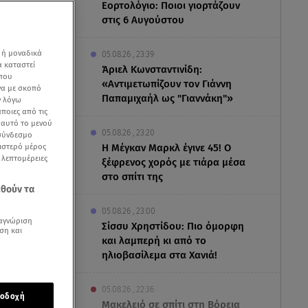
Εορτολόγιο: Ποιοι γιορτάζουν
στις 6 Αυγούστου
 ή μοναδικά
05.08.26 , 23:39
α καταστεί
Άριελ Κωνσταντινίδη:
 που
«Αντιμετωπίζουν τον Γιάννη
να με σκοπό
Παπαμιχαήλ ως "Γιαννάκη"»
ν λόγω
ποιες από τις
ε αυτό το μενού
05.08.26 , 23:20
 σύνδεσμο
ριστερό μέρος
Η Μέγκαν Μαρκλ έγινε 45! Ο
ς λεπτομέρειες
ξέφρενος χορός με τιάρα μέσα
στο σπίτι της
εθούν τα
05.08.26 , 23:00
αγνώριση
Σίσσυ Χρηστίδου: Πιο όμορφη
ση και
και λαμπερή κι από το
ηλιοβασίλεμα στα Χανιά!
εριμένει το
05.08.26 , 22:36
οδοχή
Μακελειό σε σπίτι στη Βόρεια