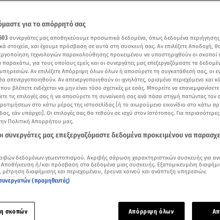
μαστε για το απόρρητό σας
603
συνεργάτες μας αποθηκεύουμε προσωπικά δεδομένα, όπως δεδομένα περιήγησης
κά στοιχεία, και έχουμε πρόσβαση σε αυτά στη συσκευή σας. Αν επιλέξετε Αποδοχή, θ
νεργοποίηση τεχνολογιών παρακολούθησης προκειμένου να υποστηριχθούν οι σκοποί
ι παρακάτω, για τους οποίους εμείς και οι συνεργάτες μας επεξεργαζόμαστε τα δεδομέ
υπηρεσιών. Αν επιλέξετε Απόρριψη όλων όλων ή αποσύρετε τη συγκατάθεσή σας, οι ε
 θα απενεργοποιηθούν. Αν απενεργοποιηθούν οι ιχνηλάτες, ορισμένο περιεχόμενο και κά
 που βλέπετε ενδέχεται να μην είναι τόσο σχετικές με εσάς. Μπορείτε να επανεμφανίσετ
ξετε τις επιλογές σας ή να αποσύρετε τη συναίνεσή σας ανά πάσα στιγμή πατώντας τον
προτιμήσεων στο κάτω μέρος της ιστοσελίδας [ή το αιωρούμενο εικονίδιο στο κάτω α
δας, εάν υπάρχει]. Οι επιλογές σας θα τεθούν σε ισχύ στον Ιστότοπος. Για περισσότερε
ς φωτογραφίες της Ριάνα από το MET Gala
την Πολιτική Απορρήτου μας.
 οι συνεργάτες μας επεξεργαζόμαστε δεδομένα προκειμένου να παρασχ
Δείτε περισσότερα άρθρα μας στα αποτελέσματα αναζήτησης
ριβών δεδομένων γεωεντοπισμού. Ακριβής σάρωση χαρακτηριστικών συσκευής για αν
Add star.gr on Google
 Αποθήκευση ή/και πρόσβαση στα δεδομένα μιας συσκευής. Εξατομικευμένη διαφήμι
, μέτρηση διαφήμισης και περιεχομένου, έρευνα κοινού και ανάπτυξη υπηρεσιών.
συνεργατών (προμηθευτές)
τερη εμφάνιση στο Met Gala 2025,
η
Rihanna
αποκάλυψε ότι π
ιδί
.
η σκοπών
Απόρριψη όλων
Απ