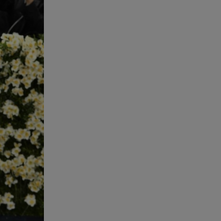
Starte - Γιώργος Δουατζής: «Με
θέλγει ιδιαιτέρως κάθε μορφή
τέχνης»
05.08.26 , 21:41
«Στην κόψη του ξυραφιού» οι
συνομιλίες ΗΠΑ – Ιράν
05.08.26 , 21:22
Ευρυδίκη Βαλαβάνη για
Γρηγόρη Μόργκαν:
«Oνειρευόμουν έναν άντρα σαν
εσένα»
05.08.26 , 20:51
Με γαλλικό... κλειδί η ηλεκτρική
διασύνδεση Ελλάδας – Κύπρου
(GSI)
05.08.26 , 20:42