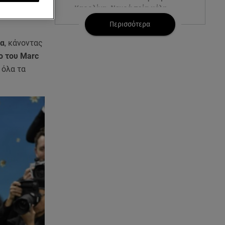
Καρολίνα: Νεκρά τρία μέλη
οικογένειας
Περισσότερα
σα
, κάνοντας
05.08.26 , 22:35
Αλεξάνδρα Νίκα: Η... χρυσή ώρα
ο του Marc
στο σκάφος με την καλύτερη
 όλα τα
παρέα!
05.08.26 , 22:27
Πόρτο Ράφτη: Bίντεο
Ντοκουμέντο Από Το
Θανατηφόρο Τροχαίο
05.08.26 , 22:19
Σαμοθράκη: «Μαμά νόμιζες ότι
δε θα σε ξαναδώ;» -Τα πρώτα
λόγια του 22χρονου
05.08.26 , 21:48