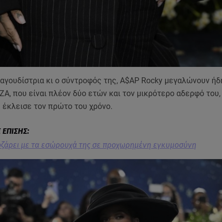
ραγουδίστρια κι ο σύντροφός της, A$AP Rocky μεγαλώνουν ήδ
RZA, που είναι πλέον δύο ετών και τον μικρότερο αδερφό του, 
ς έκλεισε τον πρώτο του χρόνο.
οζάρει με τα εσώρουχά της σε προχωρημένη εγκυμοσύνη