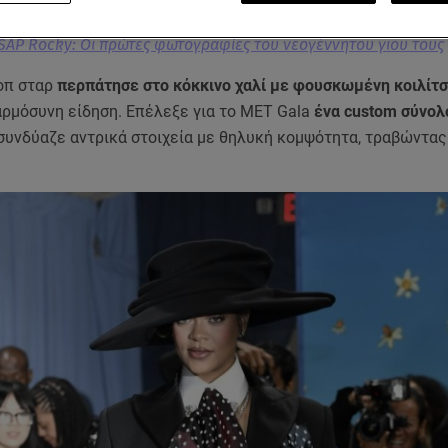
ASAP Rocky: Οι πρώτες φωτογραφίες του νεογέννητου γιου τους
οπ σταρ
περπάτησε στο κόκκινο χαλί με φουσκωμένη κοιλίτ
αρμόσυνη είδηση. Επέλεξε για το MET Gala
ένα custom σύνολ
 συνδύαζε αντρικά στοιχεία με θηλυκή κομψότητα, τραβώντας