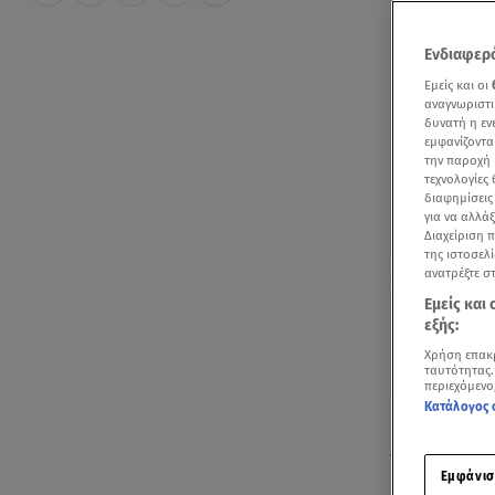
Ενδιαφερό
Εμείς και οι
αναγνωριστι
δυνατή η ε
εμφανίζοντα
την παροχή 
τεχνολογίες
διαφημίσεις
για να αλλά
Διαχείριση 
της ιστοσελί
Δείτε όλες τι
ανατρέξτε σ
Εμείς και
εξής:
Χρήση επακ
ταυτότητας.
περιεχόμενο
Κατάλογος 
Με μια ιδιαί
τρίτο της πα
Εμφάνισ