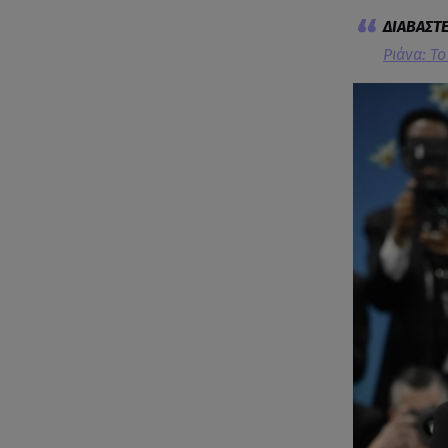
Ριάνα: Το