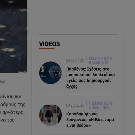
Δέσποινα Μοιραράκη: Οι
ξέγνοιαστες στιγμές της
παρουσιάστριας στη Μύκονο
05.08.26 , 20:39
Σύγκρουση ελικοπτέρων: Αυτός
VIDEOS
είναι ο Έλληνας χειριστής που
σκοτώθηκε
CELEBRITIES &
22.04.25
GOSSIP ΝΕΑ
05.08.26 , 20:36
Παρθένος: Σχέσεις στο
Πόσο καιρό παίρνει σε ένα
μικροσκόπιο. Δουλειά και
δάσος να πρασινίσει ξανά μετά
υγεία, σας δημιουργούν
ini
από πυρκαγιά
άγχος
άνιση για
CELEBRITIES &
δρόμους της
20.02.25
GOSSIP ΝΕΑ
 αργότερα,
Καραβοκύρη για
Ζουγανέλη: «Η Ελεωνόρα
ονο του
είναι θεάρα»