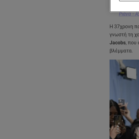
Ριάνα - 
Η 37χρονη π
γνωστή τη χ
Jacobs
, που
βλέμματα.