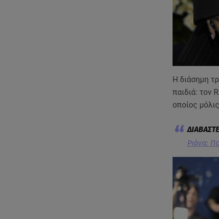
Η διάσημη τ
παιδιά: τον 
οποίος μόλι
Ριάνα: Π