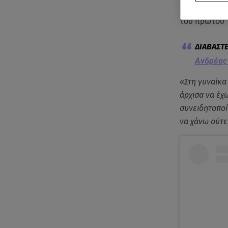
της εκκλησί
του πρώτου 
Ανδρέας 
«Στη γυναίκα
άρχισα να έχ
συνειδητοποί
να χάνω ούτε