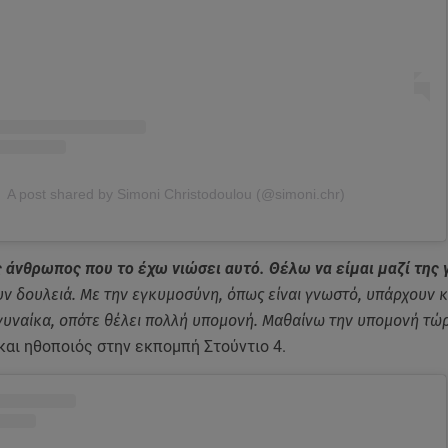
A post shared by Simoni Christodoulou (@simoni.chr)
 άνθρωπος που το έχω νιώσει αυτό. Θέλω να είμαι μαζί της 
υν δουλειά. Με την εγκυμοσύνη, όπως είναι γνωστό, υπάρχουν κ
γυναίκα, οπότε θέλει πολλή υπομονή. Μαθαίνω την υπομονή τώ
και ηθοποιός στην εκπομπή Στούντιο 4.