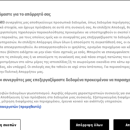
μαστε για το απόρρητό σας
603
συνεργάτες μας αποθηκεύουμε προσωπικά δεδομένα, όπως δεδομένα περιήγησης
κά στοιχεία, και έχουμε πρόσβαση σε αυτά στη συσκευή σας. Αν επιλέξετε Αποδοχή, θ
νεργοποίηση τεχνολογιών παρακολούθησης προκειμένου να υποστηριχθούν οι σκοποί
ι παρακάτω, για τους οποίους εμείς και οι συνεργάτες μας επεξεργαζόμαστε τα δεδομέ
υπηρεσιών. Αν επιλέξετε Απόρριψη όλων όλων ή αποσύρετε τη συγκατάθεσή σας, οι ε
 θα απενεργοποιηθούν. Αν απενεργοποιηθούν οι ιχνηλάτες, ορισμένο περιεχόμενο και κά
 που βλέπετε ενδέχεται να μην είναι τόσο σχετικές με εσάς. Μπορείτε να επανεμφανίσετ
ξετε τις επιλογές σας ή να αποσύρετε τη συναίνεσή σας ανά πάσα στιγμή πατώντας τον
προτιμήσεων στο κάτω μέρος της ιστοσελίδας [ή το αιωρούμενο εικονίδιο στο κάτω α
δας, εάν υπάρχει]. Οι επιλογές σας θα τεθούν σε ισχύ στον Ιστότοπος. Για περισσότερε
την Πολιτική Απορρήτου μας.
ίου: Απόσπασμα από τη συνέντευξή του στην εκπομπή της ΕΡΤ, Στούντιο 4/ βίντεο
 οι συνεργάτες μας επεξεργαζόμαστε δεδομένα προκειμένου να παρασχ
Δείτε περισσότερα άρθρα μας στα αποτελέσματα αναζήτησης
ριβών δεδομένων γεωεντοπισμού. Ακριβής σάρωση χαρακτηριστικών συσκευής για αν
 Αποθήκευση ή/και πρόσβαση στα δεδομένα μιας συσκευής. Εξατομικευμένη διαφήμι
Add star.gr on Google
, μέτρηση διαφήμισης και περιεχομένου, έρευνα κοινού και ανάπτυξη υπηρεσιών.
συνεργατών (προμηθευτές)
ρή εξομολόγηση για τη γυναίκα της ζωής του,
Σιμώνη
η σκοπών
Απόρριψη όλων
Απ
ου
προχώρησε ο
Ανδρέας Γεωργίου
.
Το ζευγάρι που ανέβηκε τ