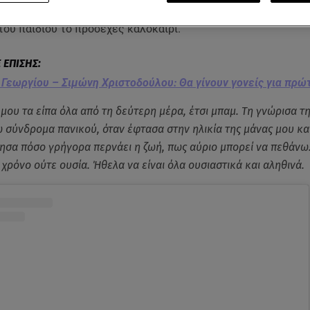
ας τον περασμένο Σεπτέμβριο, περιμένει με ανυπομονησία το
του παιδιού το προσεχές καλοκαίρι.
Γεωργίου – Σιμώνη Χριστοδούλου: Θα γίνουν γονείς για πρώ
 μου τα είπα όλα από τη δεύτερη μέρα, έτσι μπαμ. Τη γνώρισα τ
ω σύνδρομα πανικού, όταν έφτασα στην ηλικία της μάνας μου κα
ησα πόσο γρήγορα περνάει η ζωή, πως αύριο μπορεί να πεθάνω
 χρόνο ούτε ουσία. Ήθελα να είναι όλα ουσιαστικά και αληθινά.