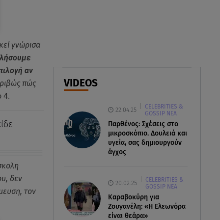
07.08.26 , 18:45
Φωτιά στο Στεφάνι Κορίνθου:
Μήνυμα από το 112 -
Σηκώθηκαν εναέρια μέσα
Εκεί γνώρισα
ιλήσουμε
07.08.26 , 18:34
πιλογή αν
Έξοδος Αυγούστου: Στο 100% η
VIDEOS
κριβώς πώς
πληρότητα για Κυκλάδες
 4.
CELEBRITIES &
22.04.25
GOSSIP ΝΕΑ
ίδε
Παρθένος: Σχέσεις στο
μικροσκόπιο. Δουλειά και
υγεία, σας δημιουργούν
άγχος
ύσκολη
ου, δεν
CELEBRITIES &
20.02.25
GOSSIP ΝΕΑ
μευση, τον
Καραβοκύρη για
Ζουγανέλη: «Η Ελεωνόρα
είναι θεάρα»