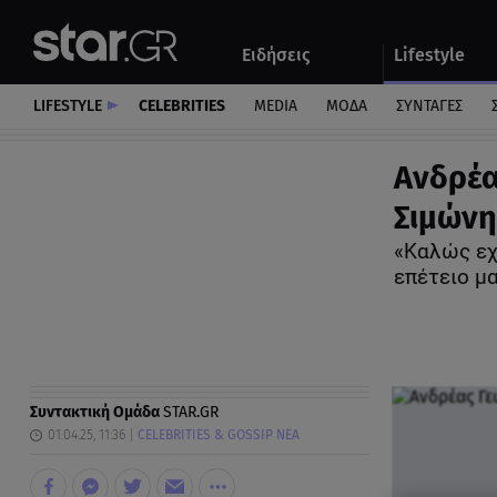
Αθλητικά
Quiz
Ειδήσεις
Lifestyle
Αυτοκίνητο
LIFESTYLE
CELEBRITIES
MEDIA
ΜΟΔΑ
ΣΥΝΤΑΓΕΣ
Ανδρέα
Σιμώνη
«Καλώς εχ
επέτειο μ
Συντακτική Ομάδα
STAR.GR
01.04.25, 11:36
CELEBRITIES & GOSSIP ΝΕΑ