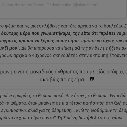
A post shared by Simoni Christodoulou (@simoni.chr)
το ψέμα και τις μισές αλήθειες και τότε άρχισα να το δουλεύω. 
η
δεύτερη μέρα που γνωριστήκαμε, της είπα ότι “πρέπει να μ
ράγματα, πρέπει να ξέρεις ποιος είμαι, πρέπει να έχεις την ε
 μαζί μου”.
Δε θα μπορούσα να είμαι μαζί της αν δεν με ήξερε α
έγραψε αρχικά ο 43χρονος σκηνοθέτης στην εκπομπή Στούντιο
ιμώνη είναι ο μοναδικός άνθρωπος που με είδε ατόφιο, ε
ακριβώς ποιος είμαι
ριμένει μωράκι, το θέλαμε πολύ. Δεν έτυχε, το θέλαμε. Είναι δ
κά τα ψέματα, όταν μπαίνεις σε μια τέτοια κατάσταση στη ζωή σ
ν εγκυμοσύνη, αλλά για τη δέσμευση… Εγώ τη φοβόμουν τη δέσ
ορώ να δεχτώ το "για πάντα". Τη Σιμώνη δεν ήθελα να τη χάσω.