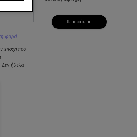
ν ερχομό
07.08.26 , 21:32
Κρήτη: Τουρίστας ρωτούσε
Περισσότερα
πόσο να πληρώσει για να
ασελγήσει σε 10χρονη
τη φορά
ην εποχή που
07.08.26 , 21:17
Κλήρωση Eurojackpot
ι
7/8/2026: Οι τυχεροί αριθμοί για
. Δεν ήθελα
τα 32.000.000 ευρώ
07.08.26 , 21:03
Σε τρία επίπεδα οι παραβιάσεις
της Τουρκίας στο Αιγαίο
07.08.26 , 21:00
MINI Aceman E: Τα αξεσουάρ για
περιπετειώδεις διαδρομές