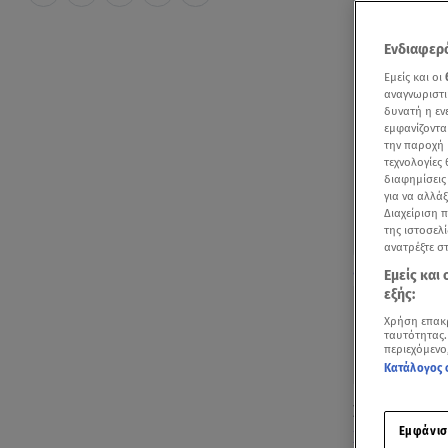
Ενδιαφερό
Εμείς και οι
αναγνωριστι
δυνατή η ε
εμφανίζοντα
την παροχή 
τεχνολογίες
διαφημίσεις
για να αλλά
Διαχείριση 
της ιστοσελί
ανατρέξτε σ
Ανδρέας Γεωργ
Εμείς και
εξής:
Χρήση επακ
ταυτότητας.
περιεχόμενο
Κατάλογος 
Σε μια τρυφε
Εμφάνισ
Χριστοδούλ