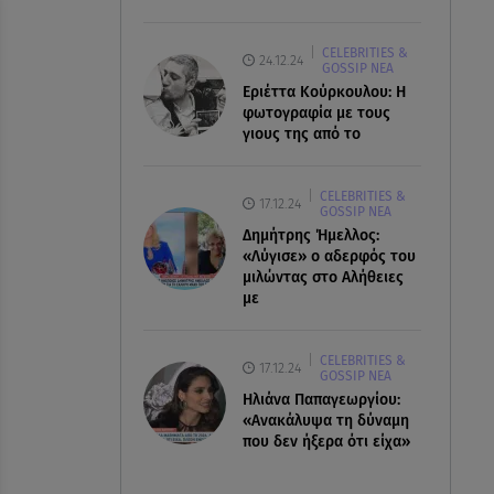
CELEBRITIES &
24.12.24
GOSSIP ΝΕΑ
Εριέττα Κούρκουλου: Η
φωτογραφία με τους
γιους της από το
CELEBRITIES &
17.12.24
GOSSIP ΝΕΑ
Δημήτρης Ήμελλος:
«Λύγισε» ο αδερφός του
μιλώντας στο Αλήθειες
με
CELEBRITIES &
17.12.24
GOSSIP ΝΕΑ
Ηλιάνα Παπαγεωργίου:
«Ανακάλυψα τη δύναμη
που δεν ήξερα ότι είχα»