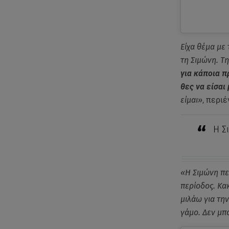
Είχα θέμα με 
τη Σιμώνη. Τ
για κάποια π
θες να είσαι
είμαι»
, περι
Η Σ
«Η Σιμώνη πε
περίοδος. Κα
μιλάω για τη
γάμο. Δεν μπ