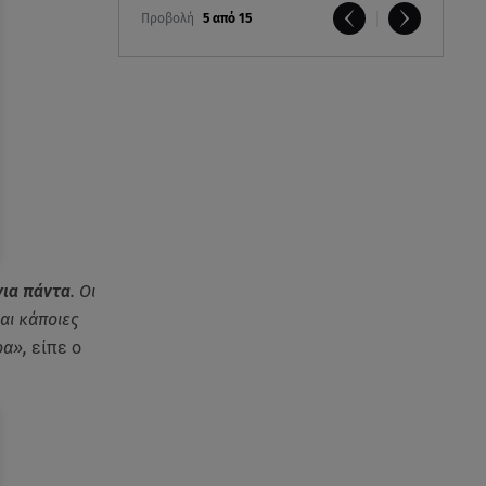
Προβολή
5 από 15
για πάντα
. Οι
αι κάποιες
ρα»,
είπε ο