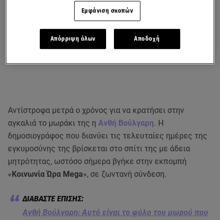
Εμφάνιση σκοπών
Απόρριψη όλων
Αποδοχή
Αντίστροφα μετρά ο χρόνος για να κρατήσει στην
αγκαλιά το μωράκι της η
Ανθή Βούλγαρη.
Η
δημοσιογράφος που διανύει τις τελευταίες ημέρες της
εγκυμοσύνης της βρίσκεται στο σπίτι της με άδεια
μητρότητας, ωστόσο σήμερα βγήκε στην εκπομπή
«
Κοινωνία Ώρα Mega
», σε ζωντανή σύνδεση.
Ανθή Βούλγαρη: Αυτό είναι το φύλο του μωρού που