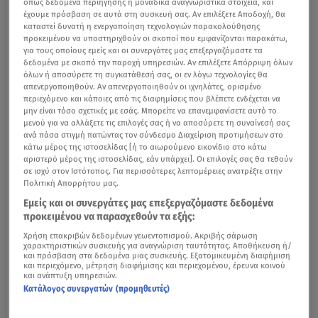
όπως δεδομένα περιήγησης ή μοναδικά αναγνωριστικά στοιχεία, και
έχουμε πρόσβαση σε αυτά στη συσκευή σας. Αν επιλέξετε Αποδοχή, θα
καταστεί δυνατή η ενεργοποίηση τεχνολογιών παρακολούθησης
προκειμένου να υποστηριχθούν οι σκοποί που εμφανίζονται παρακάτω,
για τους οποίους εμείς και οι συνεργάτες μας επεξεργαζόμαστε τα
δεδομένα με σκοπό την παροχή υπηρεσιών. Αν επιλέξετε Απόρριψη όλων
όλων ή αποσύρετε τη συγκατάθεσή σας, οι εν λόγω τεχνολογίες θα
απενεργοποιηθούν. Αν απενεργοποιηθούν οι ιχνηλάτες, ορισμένο
περιεχόμενο και κάποιες από τις διαφημίσεις που βλέπετε ενδέχεται να
μην είναι τόσο σχετικές με εσάς. Μπορείτε να επανεμφανίσετε αυτό το
μενού για να αλλάξετε τις επιλογές σας ή να αποσύρετε τη συναίνεσή σας
ανά πάσα στιγμή πατώντας τον σύνδεσμο Διαχείριση προτιμήσεων στο
κάτω μέρος της ιστοσελίδας [ή το αιωρούμενο εικονίδιο στο κάτω
αριστερό μέρος της ιστοσελίδας, εάν υπάρχει]. Οι επιλογές σας θα τεθούν
σε ισχύ στον Ιστότοπος. Για περισσότερες λεπτομέρειες ανατρέξτε στην
Πολιτική Απορρήτου μας.
Εμείς και οι συνεργάτες μας επεξεργαζόμαστε δεδομένα
προκειμένου να παρασχεθούν τα εξής:
Χρήση επακριβών δεδομένων γεωεντοπισμού. Ακριβής σάρωση
χαρακτηριστικών συσκευής για αναγνώριση ταυτότητας. Αποθήκευση ή/
και πρόσβαση στα δεδομένα μιας συσκευής. Εξατομικευμένη διαφήμιση
και περιεχόμενο, μέτρηση διαφήμισης και περιεχομένου, έρευνα κοινού
και ανάπτυξη υπηρεσιών.
Κατάλογος συνεργατών (προμηθευτές)