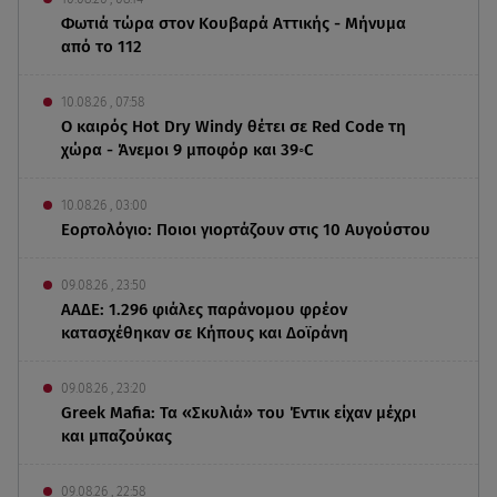
Φωτιά τώρα στον Κουβαρά Αττικής - Μήνυμα
από το 112
10.08.26 , 07:58
Ο καιρός Hot Dry Windy θέτει σε Red Code τη
χώρα - Άνεμοι 9 μποφόρ και 39◦C
10.08.26 , 03:00
Εορτολόγιο: Ποιοι γιορτάζουν στις 10 Αυγούστου
09.08.26 , 23:50
ΑΑΔΕ: 1.296 φιάλες παράνομου φρέον
κατασχέθηκαν σε Κήπους και Δοϊράνη
09.08.26 , 23:20
Greek Mafia: Τα «Σκυλιά» του Έντικ είχαν μέχρι
και μπαζούκας
09.08.26 , 22:58