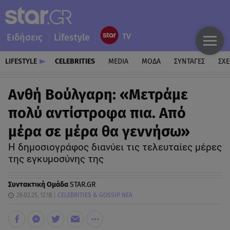
Ειδήσεις
Lifestyle
LIFESTYLE
CELEBRITIES
MEDIA
ΜΟΔΑ
ΣΥΝΤΑΓΕΣ
ΣΧΕ
Ανθή Βούλγαρη: «Μετράμε
πολύ αντίστροφα πια. Από
μέρα σε μέρα θα γεννήσω»
Η δημοσιογράφος διανύει τις τελευταίες μέρες
της εγκυμοσύνης της
Συντακτική Ομάδα
STAR.GR
26.02.25, 12:18
CELEBRITIES & GOSSIP ΝΕΑ