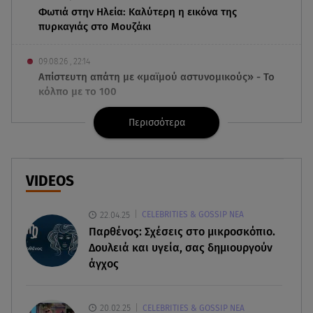
Φωτιά στην Ηλεία: Καλύτερη η εικόνα της
πυρκαγιάς στο Μουζάκι
09.08.26 , 22:14
Απίστευτη απάτη με «μαϊμού αστυνομικούς» - Το
κόλπο με το 100
Περισσότερα
09.08.26 , 21:24
Πέθανε ο σπουδαίος ηθοποιός Νίκος
Καλογερόπουλος
VIDEOS
09.08.26 , 21:11
Μεγάλη φωτιά στο Μουζάκι Ηλείας - Επιχειρούν
22.04.25
CELEBRITIES & GOSSIP ΝΕΑ
105 πυροσβέστες και 9 εναέρια
Παρθένος: Σχέσεις στο μικροσκόπιο.
Δουλειά και υγεία, σας δημιουργούν
09.08.26 , 20:59
άγχος
Σκιάθος: 15χρονος καταγγέλλει 17χρονο για
βιασμό και εκβιασμό
20.02.25
CELEBRITIES & GOSSIP ΝΕΑ