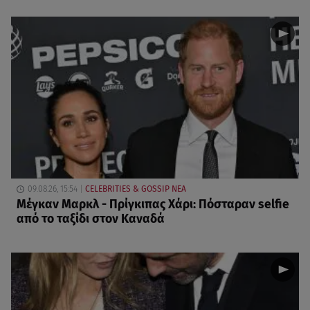
09.08.26, 15:54
CELEBRITIES & GOSSIP ΝΕΑ
Μέγκαν Μαρκλ - Πρίγκιπας Χάρι: Πόσταραν selfie
από το ταξίδι στον Καναδά