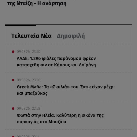
της Νταίζη - Η ανάρτηση
Τελευταία Νέα
Δημοφιλή
09.08.26 , 23:50
ΑΑΔΕ: 1.296 φιάλες παράνομου φρέον
κατασχέθηκαν σε Κήπους και Δοϊράνη
09.08.26 , 23:20
Greek Mafia: Τα «Σκυλιά» του Έντικ είχαν μέχρι
και μπαζούκας
09.08.26 , 22:58
Φωτιά στην Ηλεία: Καλύτερη η εικόνα της
πυρκαγιάς στο Μουζάκι
09.08.26 , 22:14