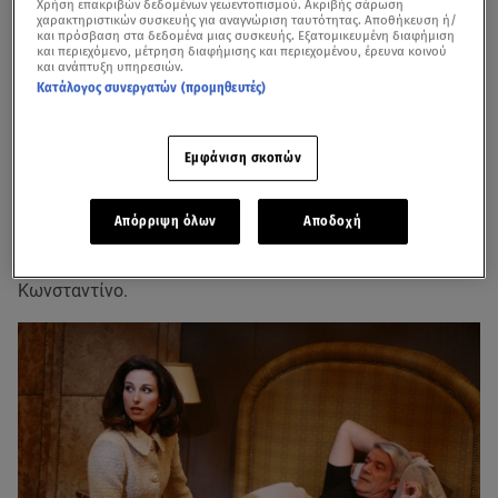
Χρήση επακριβών δεδομένων γεωεντοπισμού. Ακριβής σάρωση
χαρακτηριστικών συσκευής για αναγνώριση ταυτότητας. Αποθήκευση ή/
και πρόσβαση στα δεδομένα μιας συσκευής. Εξατομικευμένη διαφήμιση
και περιεχόμενο, μέτρηση διαφήμισης και περιεχομένου, έρευνα κοινού
και ανάπτυξη υπηρεσιών.
Κατάλογος συνεργατών (προμηθευτές)
Εμφάνιση σκοπών
Σε μια σπάνια συνέντευξη στην εφημερίδα On Time η
Απόρριψη όλων
Αποδοχή
Ζωή Ναλμπάντη
μίλησε για την απόφασή της να
δημιουργήσει οικογένεια με τον καπετάνιο σύζυγό της,
Κωνσταντίνο.