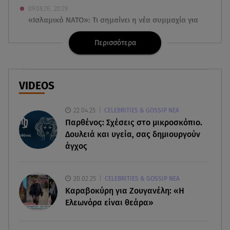
09.08.26 , 20:29
«Ισλαμικό ΝΑΤΟ»: Τι σημαίνει η νέα συμμαχία για
την Ελλάδα
Περισσότερα
09.08.26 , 20:22
Χούθι: Η επίθεση με drone έθεσε σε συναγερμό
τη Σαουδική Αραβία
VIDEOS
09.08.26 , 20:01
22.04.25
CELEBRITIES & GOSSIP ΝΕΑ
MINI John Cooper Works: Πως μπορείτε να το
Παρθένος: Σχέσεις στο μικροσκόπιο.
κάνετε μοναδικό
Δουλειά και υγεία, σας δημιουργούν
άγχος
09.08.26 , 19:50
Πάρος: Ο πατέρας του 4χρονου στο Star – «Δεν
υπήρχε ναυαγοσώστης»
20.02.25
CELEBRITIES & GOSSIP ΝΕΑ
Καραβοκύρη για Ζουγανέλη: «Η
09.08.26 , 18:57
Ελεωνόρα είναι θεάρα»
Σε εξέλιξη η πυρκαγιά στο Σπήλαιο Ορεστιάδας