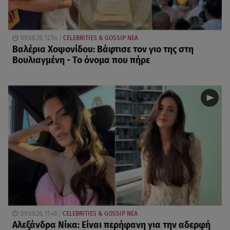
09.08.26, 12:54
CELEBRITIES & GOSSIP ΝΕΑ
Βαλέρια Χοψονίδου: Βάφτισε τον γιο της στη
Βουλιαγμένη - Το όνομα που πήρε
09.08.26, 11:48
CELEBRITIES & GOSSIP ΝΕΑ
Αλεξάνδρα Νίκα: Είναι περήφανη για την αδερφή