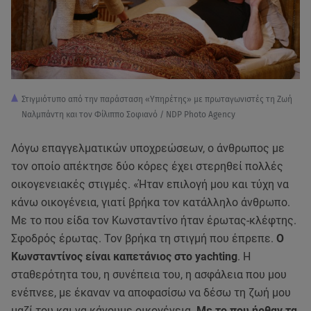
Στιγμιότυπο από την παράσταση «Υπηρέτης» με πρωταγωνιστές τη Ζωή
Ναλμπάντη και τον Φίλιππο Σοφιανό / NDP Photo Agency
Λόγω επαγγελματικών υποχρεώσεων, ο άνθρωπος με
τον οποίο απέκτησε δύο κόρες έχει στερηθεί πολλές
οικογενειακές στιγμές. «Ήταν επιλογή μου και τύχη να
κάνω οικογένεια, γιατί βρήκα τον κατάλληλο άνθρωπο.
Με το που είδα τον Κωνσταντίνο ήταν έρωτας-κλέφτης.
Σφοδρός έρωτας. Τον βρήκα τη στιγμή που έπρεπε.
Ο
Κωνσταντίνος είναι καπετάνιος στο yachting
. Η
σταθερότητα του, η συνέπεια του, η ασφάλεια που μου
ενέπνεε, με έκαναν να αποφασίσω να δέσω τη ζωή μου
μαζί του και να κάνουμε οικογένεια.
Με το που ήρθαν τα