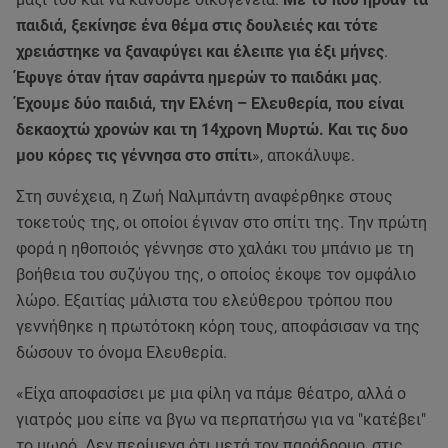
παιδιά, ξεκίνησε ένα θέμα στις δουλειές και τότε
χρειάστηκε να ξαναφύγει και έλειπε για έξι μήνες
.
Έφυγε όταν ήταν σαράντα ημερών το παιδάκι μας
.
Έχουμε δύο παιδιά, την Ελένη – Ελευθερία, που είναι
δεκαοχτώ χρονών και τη 14χρονη Μυρτώ. Και τις δυο
μου κόρες τις γέννησα στο σπίτι
», αποκάλυψε.
Στη συνέχεια, η Ζωή Ναλμπάντη αναφέρθηκε στους
τοκετούς της, οι οποίοι έγιναν στο σπίτι της. Την πρώτη
φορά η ηθοποιός γέννησε στο χαλάκι του μπάνιο με τη
βοήθεια του συζύγου της, ο οποίος έκοψε τον ομφάλιο
λώρο. Εξαιτίας μάλιστα του ελεύθερου τρόπου που
γεννήθηκε η πρωτότοκη κόρη τους, αποφάσισαν να της
δώσουν το όνομα Ελευθερία.
«Είχα αποφασίσει με μια φίλη να πάμε θέατρο, αλλά ο
γιατρός μου είπε να βγω να περπατήσω για να "κατέβει"
το μωρό. Δεν περίμενα ότι μετά τον παράδρομο, στις