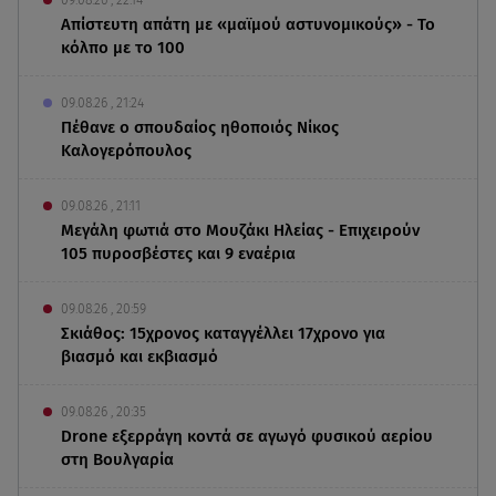
Απίστευτη απάτη με «μαϊμού αστυνομικούς» - Το
κόλπο με το 100
09.08.26 , 21:24
Πέθανε ο σπουδαίος ηθοποιός Νίκος
Καλογερόπουλος
09.08.26 , 21:11
Μεγάλη φωτιά στο Μουζάκι Ηλείας - Επιχειρούν
105 πυροσβέστες και 9 εναέρια
09.08.26 , 20:59
Σκιάθος: 15χρονος καταγγέλλει 17χρονο για
βιασμό και εκβιασμό
09.08.26 , 20:35
Drone εξερράγη κοντά σε αγωγό φυσικού αερίου
στη Βουλγαρία