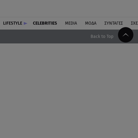
LIFESTYLE
CELEBRITIES
MEDIA
ΜΟΔΑ
ΣΥΝΤΑΓΕΣ
ΣΧΕ
Back to Top