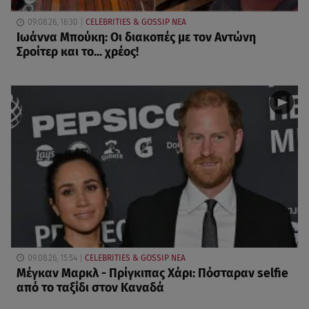
09.08.26, 16:30
CELEBRITIES & GOSSIP ΝΕΑ
Ιωάννα Μπούκη: Οι διακοπές με τον Αντώνη
Σροίτερ και το... χρέος!
09.08.26, 15:54
CELEBRITIES & GOSSIP ΝΕΑ
Μέγκαν Μαρκλ - Πρίγκιπας Χάρι: Πόσταραν selfie
από το ταξίδι στον Καναδά