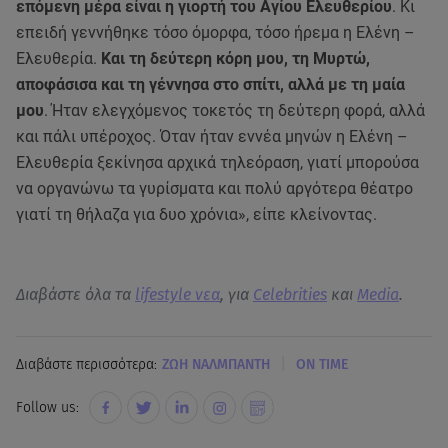
επόμενη μέρα είναι η γιορτή του Αγίου Ελευθερίου
. Κι
επειδή γεννήθηκε τόσο όμορφα, τόσο ήρεμα η Ελένη –
Ελευθερία.
Και τη δεύτερη κόρη μου, τη Μυρτώ,
αποφάσισα και τη γέννησα στο σπίτι, αλλά με τη μαία
μου
. Ήταν ελεγχόμενος τοκετός τη δεύτερη φορά, αλλά
και πάλι υπέροχος. Όταν ήταν εννέα μηνών η Ελένη –
Ελευθερία ξεκίνησα αρχικά τηλεόραση, γιατί μπορούσα
να οργανώνω τα γυρίσματα και πολύ αργότερα θέατρο
γιατί τη θήλαζα για δυο χρόνια», είπε κλείνοντας.
Διαβάστε όλα τα
lifestyle νεα
, για
Celebrities
και
Media
.
|
Διαβάστε περισσότερα:
ΖΩΗ ΝΑΛΜΠΑΝΤΗ
ON TIME
Follow us: