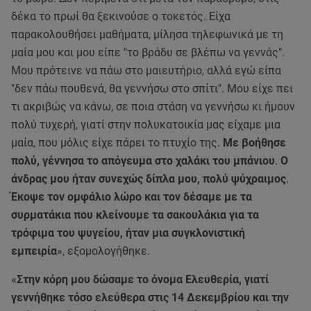
δέκα το πρωί θα ξεκινούσε ο τοκετός. Είχα
παρακολουθήσει μαθήματα, μίλησα τηλεφωνικά με τη
μαία μου και μου είπε "το βράδυ σε βλέπω να γεννάς".
Μου πρότεινε να πάω στο μαιευτήριο, αλλά εγώ είπα
"δεν πάω πουθενά, θα γεννήσω στο σπίτι". Μου είχε πει
τι ακριβώς να κάνω, σε ποια στάση να γεννήσω κι ήμουν
πολύ τυχερή, γιατί στην πολυκατοικία μας είχαμε μια
μαία, που μόλις είχε πάρει το πτυχίο της.
Με βοήθησε
πολύ, γέννησα το απόγευμα στο χαλάκι του μπάνιου
.
Ο
άνδρας μου ήταν συνεχώς δίπλα μου, πολύ ψύχραιμος
.
Έκοψε τον ομφάλιο λώρο και τον δέσαμε με τα
συρματάκια που κλείνουμε τα σακουλάκια για τα
τρόφιμα του ψυγείου, ήταν μια συγκλονιστική
εμπειρία
», εξομολογήθηκε.
«
Στην κόρη μου δώσαμε το όνομα Ελευθερία, γιατί
γεννήθηκε τόσο ελεύθερα στις 14 Δεκεμβρίου και την