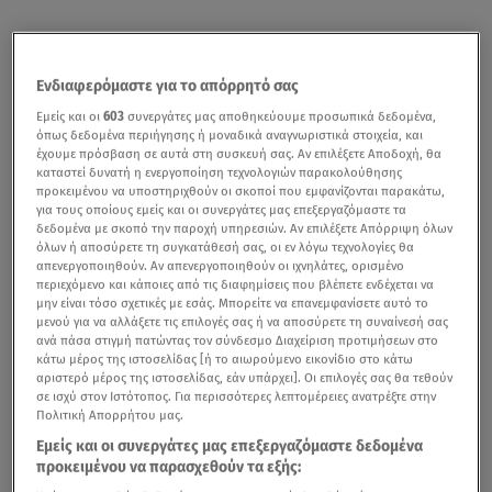
Ενδιαφερόμαστε για το απόρρητό σας
Εμείς και οι
603
συνεργάτες μας αποθηκεύουμε προσωπικά δεδομένα,
όπως δεδομένα περιήγησης ή μοναδικά αναγνωριστικά στοιχεία, και
έχουμε πρόσβαση σε αυτά στη συσκευή σας. Αν επιλέξετε Αποδοχή, θα
καταστεί δυνατή η ενεργοποίηση τεχνολογιών παρακολούθησης
προκειμένου να υποστηριχθούν οι σκοποί που εμφανίζονται παρακάτω,
για τους οποίους εμείς και οι συνεργάτες μας επεξεργαζόμαστε τα
δεδομένα με σκοπό την παροχή υπηρεσιών. Αν επιλέξετε Απόρριψη όλων
όλων ή αποσύρετε τη συγκατάθεσή σας, οι εν λόγω τεχνολογίες θα
απενεργοποιηθούν. Αν απενεργοποιηθούν οι ιχνηλάτες, ορισμένο
περιεχόμενο και κάποιες από τις διαφημίσεις που βλέπετε ενδέχεται να
μην είναι τόσο σχετικές με εσάς. Μπορείτε να επανεμφανίσετε αυτό το
μενού για να αλλάξετε τις επιλογές σας ή να αποσύρετε τη συναίνεσή σας
ανά πάσα στιγμή πατώντας τον σύνδεσμο Διαχείριση προτιμήσεων στο
κάτω μέρος της ιστοσελίδας [ή το αιωρούμενο εικονίδιο στο κάτω
αριστερό μέρος της ιστοσελίδας, εάν υπάρχει]. Οι επιλογές σας θα τεθούν
σε ισχύ στον Ιστότοπος. Για περισσότερες λεπτομέρειες ανατρέξτε στην
Πολιτική Απορρήτου μας.
Εμείς και οι συνεργάτες μας επεξεργαζόμαστε δεδομένα
προκειμένου να παρασχεθούν τα εξής: