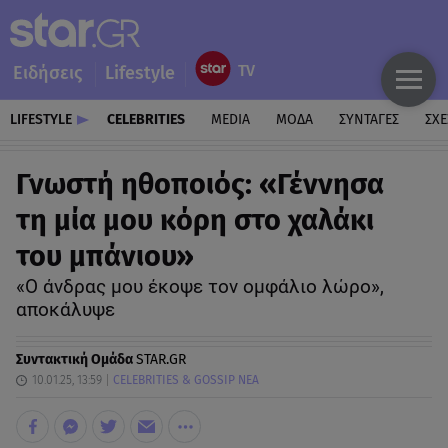
Ειδήσεις
Lifestyle
LIFESTYLE
CELEBRITIES
MEDIA
ΜΟΔΑ
ΣΥΝΤΑΓΕΣ
ΣΧΕ
Γνωστή ηθοποιός: «Γέννησα
τη μία μου κόρη στο χαλάκι
του μπάνιου»
«Ο άνδρας μου έκοψε τον ομφάλιο λώρο»,
αποκάλυψε
Συντακτική Ομάδα
STAR.GR
10.01.25, 13:59
CELEBRITIES & GOSSIP ΝΕΑ