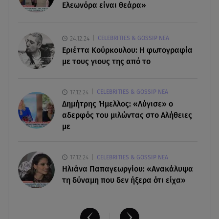
- Σηκώθηκαν εναέρια μέσα
Ελεωνόρα είναι θεάρα»
07.08.26 , 18:34
Έξοδος Αυγούστου: Στο 100% η πληρότητα για
24.12.24
CELEBRITIES & GOSSIP ΝΕΑ
Κυκλάδες
Εριέττα Κούρκουλου: Η φωτογραφία
με τους γιους της από το
07.08.26 , 17:44
Παιδικοί σταθμοί: Πότε βγαίνουν τα προσωρινά
17.12.24
CELEBRITIES & GOSSIP ΝΕΑ
αποτελέσματα
Δημήτρης Ήμελλος: «Λύγισε» ο
αδερφός του μιλώντας στο Αλήθειες
με
17.12.24
CELEBRITIES & GOSSIP ΝΕΑ
Ηλιάνα Παπαγεωργίου: «Ανακάλυψα
τη δύναμη που δεν ήξερα ότι είχα»