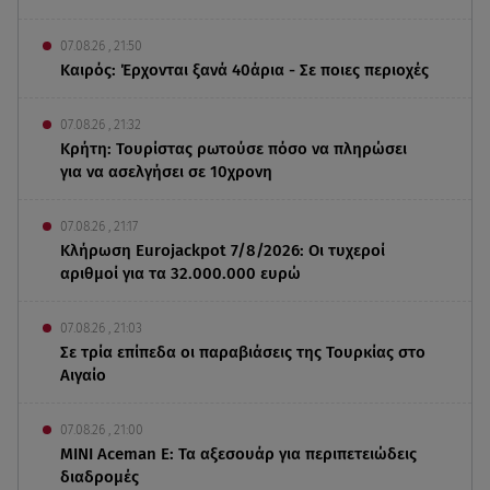
07.08.26 , 21:50
Καιρός: Έρχονται ξανά 40άρια - Σε ποιες περιοχές
07.08.26 , 21:32
Κρήτη: Τουρίστας ρωτούσε πόσο να πληρώσει
για να ασελγήσει σε 10χρονη
07.08.26 , 21:17
Κλήρωση Eurojackpot 7/8/2026: Οι τυχεροί
αριθμοί για τα 32.000.000 ευρώ
07.08.26 , 21:03
Σε τρία επίπεδα οι παραβιάσεις της Τουρκίας στο
Αιγαίο
07.08.26 , 21:00
MINI Aceman E: Τα αξεσουάρ για περιπετειώδεις
διαδρομές