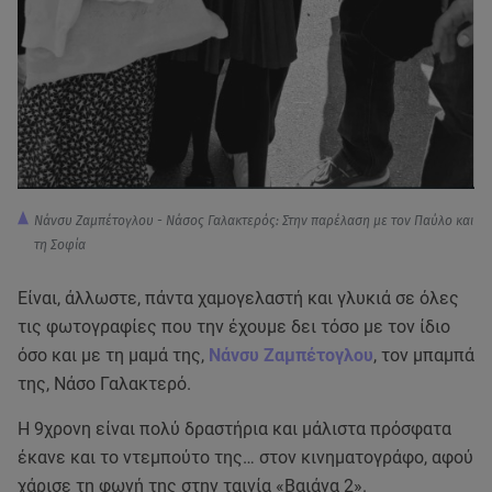
Νάνσυ Ζαμπέτογλου - Νάσος Γαλακτερός: Στην παρέλαση με τον Παύλο και
τη Σοφία
Είναι, άλλωστε, πάντα χαμογελαστή και γλυκιά σε όλες
τις φωτογραφίες που την έχουμε δει τόσο με τον ίδιο
όσο και με τη μαμά της,
Νάνσυ Ζαμπέτογλου
, τον μπαμπά
της, Νάσο Γαλακτερό.
Η 9χρονη είναι πολύ δραστήρια και μάλιστα πρόσφατα
έκανε και το ντεμπούτο της… στον κινηματογράφο, αφού
χάρισε τη φωνή της στην ταινία «Βαιάνα 2».