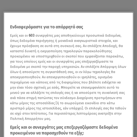
Ενδιαφερόμαστε για το απόρρητό σας
Εμείς και οι
603
συνεργάτες μας αποθηκεύουμε προσωπικά δεδομένα,
όπως δεδομένα περιήγησης ή μοναδικά αναγνωριστικά στοιχεία, και
έχουμε πρόσβαση σε αυτά στη συσκευή σας. Αν επιλέξετε Αποδοχή, θα
καταστεί δυνατή η ενεργοποίηση τεχνολογιών παρακολούθησης
προκειμένου να υποστηριχθούν οι σκοποί που εμφανίζονται παρακάτω,
για τους οποίους εμείς και οι συνεργάτες μας επεξεργαζόμαστε τα
δεδομένα με σκοπό την παροχή υπηρεσιών. Αν επιλέξετε Απόρριψη όλων
όλων ή αποσύρετε τη συγκατάθεσή σας, οι εν λόγω τεχνολογίες θα
απενεργοποιηθούν. Αν απενεργοποιηθούν οι ιχνηλάτες, ορισμένο
περιεχόμενο και κάποιες από τις διαφημίσεις που βλέπετε ενδέχεται να
μην είναι τόσο σχετικές με εσάς. Μπορείτε να επανεμφανίσετε αυτό το
μενού για να αλλάξετε τις επιλογές σας ή να αποσύρετε τη συναίνεσή σας
ανά πάσα στιγμή πατώντας τον σύνδεσμο Διαχείριση προτιμήσεων στο
κάτω μέρος της ιστοσελίδας [ή το αιωρούμενο εικονίδιο στο κάτω
αριστερό μέρος της ιστοσελίδας, εάν υπάρχει]. Οι επιλογές σας θα τεθούν
σε ισχύ στον Ιστότοπος. Για περισσότερες λεπτομέρειες ανατρέξτε στην
Πολιτική Απορρήτου μας.
Εμείς και οι συνεργάτες μας επεξεργαζόμαστε δεδομένα
προκειμένου να παρασχεθούν τα εξής: