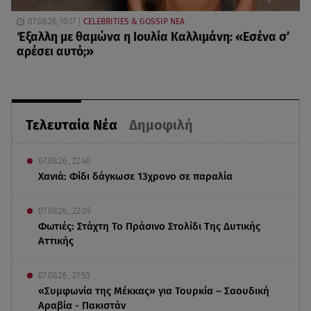
07.08.26, 10:17
CELEBRITIES & GOSSIP ΝΕΑ
Έξαλλη με θαμώνα η Ιουλία Καλλιμάνη: «Εσένα σ’
αρέσει αυτό;»
Τελευταία Νέα
Δημοφιλή
07.08.26 , 22:40
Χανιά: Φίδι δάγκωσε 13χρονο σε παραλία
07.08.26 , 22:05
Φωτιές: Στάχτη Το Πράσινο Στολίδι Της Δυτικής
Αττικής
07.08.26 , 21:50
«Συμφωνία της Μέκκας» για Τουρκία – Σαουδική
Αραβία - Πακιστάν