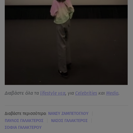
Διαβάστε όλα τα
lifestyle νεα
, για
Celebrities
και
Media
.
|
Διαβάστε περισσότερα:
ΝΑΝΣΥ ΖΑΜΠΕΤΟΓΛΟΥ
|
|
ΠΑΥΛΟΣ ΓΑΛΑΚΤΕΡΟΣ
ΝΑΣΟΣ ΓΑΛΑΚΤΕΡΟΣ
ΣΟΦΙΑ ΓΑΛΑΚΤΕΡΟΥ