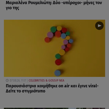
Μαριαλένα Ρουμελιώτη: Δύο -υπέροχοι- μήνες τον
γιο της
07.08.26, 11:17
CELEBRITIES & GOSSIP ΝΕΑ
Παρουσιάστρια κοιμήθηκε on air και έγινε viral-
Δείτε το στιγμιότυπο