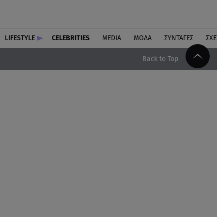
LIFESTYLE
CELEBRITIES
MEDIA
ΜΟΔΑ
ΣΥΝΤΑΓΕΣ
ΣΧΕ
Back to Top