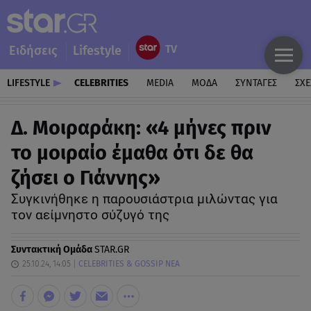
Ειδήσεις
Lifestyle
LIFESTYLE
CELEBRITIES
MEDIA
ΜΟΔΑ
ΣΥΝΤΑΓΕΣ
ΣΧΕ
Δ. Μοιραράκη: «4 μήνες πριν
το μοιραίο έμαθα ότι δε θα
ζήσει ο Γιάννης»
Συγκινήθηκε η παρουσιάστρια μιλώντας για
τον αείμνηστο σύζυγό της
Συντακτική Ομάδα
STAR.GR
25.10.24, 14:05
CELEBRITIES & GOSSIP ΝΕΑ