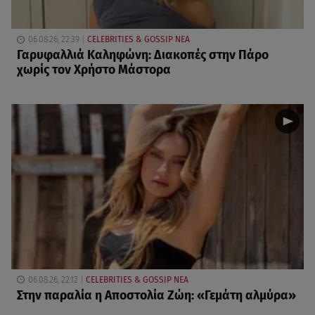
06.08.26, 22:39
CELEBRITIES & GOSSIP ΝΕΑ
Γαρυφαλλιά Καληφώνη: Διακοπές στην Πάρο
χωρίς τον Χρήστο Μάστορα
06.08.26, 22:12
CELEBRITIES & GOSSIP ΝΕΑ
Στην παραλία η Αποστολία Ζώη: «Γεμάτη αλμύρα»