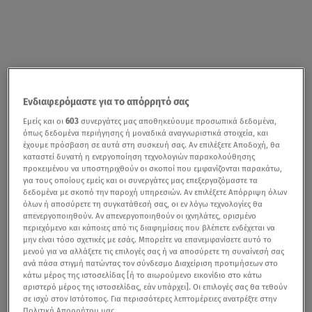
Ενδιαφερόμαστε για το απόρρητό σας
Εμείς και οι
603
συνεργάτες μας αποθηκεύουμε προσωπικά δεδομένα,
όπως δεδομένα περιήγησης ή μοναδικά αναγνωριστικά στοιχεία, και
έχουμε πρόσβαση σε αυτά στη συσκευή σας. Αν επιλέξετε Αποδοχή, θα
καταστεί δυνατή η ενεργοποίηση τεχνολογιών παρακολούθησης
προκειμένου να υποστηριχθούν οι σκοποί που εμφανίζονται παρακάτω,
για τους οποίους εμείς και οι συνεργάτες μας επεξεργαζόμαστε τα
δεδομένα με σκοπό την παροχή υπηρεσιών. Αν επιλέξετε Απόρριψη όλων
όλων ή αποσύρετε τη συγκατάθεσή σας, οι εν λόγω τεχνολογίες θα
απενεργοποιηθούν. Αν απενεργοποιηθούν οι ιχνηλάτες, ορισμένο
περιεχόμενο και κάποιες από τις διαφημίσεις που βλέπετε ενδέχεται να
μην είναι τόσο σχετικές με εσάς. Μπορείτε να επανεμφανίσετε αυτό το
μενού για να αλλάξετε τις επιλογές σας ή να αποσύρετε τη συναίνεσή σας
ανά πάσα στιγμή πατώντας τον σύνδεσμο Διαχείριση προτιμήσεων στο
κάτω μέρος της ιστοσελίδας [ή το αιωρούμενο εικονίδιο στο κάτω
αριστερό μέρος της ιστοσελίδας, εάν υπάρχει]. Οι επιλογές σας θα τεθούν
σε ισχύ στον Ιστότοπος. Για περισσότερες λεπτομέρειες ανατρέξτε στην
Πολιτική Απορρήτου μας.