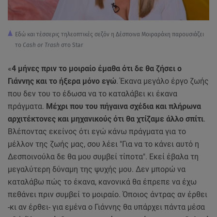
Εδώ και τέσσερις τηλεοπτικές σεζόν η Δέσποινα Μοιραράκη παρουσιάζει
το
Cash or Trash
στο Star
«
4 μήνες πριν το μοιραίο έμαθα ότι δε θα ζήσει ο
Γιάννης και το ήξερα μόνο εγώ
. Έκανα μεγάλο έργο ζωής
που δεν του το έδωσα να το καταλάβει κι έκανα
πράγματα.
Μέχρι που του πήγαινα σχέδια και πλήρωνα
αρχιτέκτονες και μηχανικούς ότι θα χτίζαμε άλλο σπίτι
.
Βλέποντας εκείνος ότι εγώ κάνω πράγματα για το
μέλλον της ζωής μας, σου λέει "Για να το κάνει αυτό η
Δεσποινούλα δε θα μου συμβεί τίποτα". Εκεί έβαλα τη
μεγαλύτερη δύναμη της ψυχής μου. Δεν μπορώ να
καταλάβω πώς το έκανα, κανονικά θα έπρεπε να έχω
πεθάνει πριν συμβεί το μοιραίο. Όποιος άντρας αν έρθει
-κι αν έρθει- για εμένα ο Γιάννης θα υπάρχει πάντα μέσα