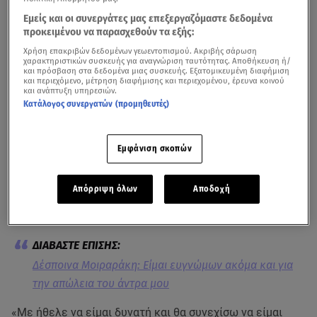
Εμείς και οι συνεργάτες μας επεξεργαζόμαστε δεδομένα
προκειμένου να παρασχεθούν τα εξής:
Χρήση επακριβών δεδομένων γεωεντοπισμού. Ακριβής σάρωση
χαρακτηριστικών συσκευής για αναγνώριση ταυτότητας. Αποθήκευση ή/
και πρόσβαση στα δεδομένα μιας συσκευής. Εξατομικευμένη διαφήμιση
και περιεχόμενο, μέτρηση διαφήμισης και περιεχομένου, έρευνα κοινού
και ανάπτυξη υπηρεσιών.
Κατάλογος συνεργατών (προμηθευτές)
Δείτε το σχετικό απόσπασμα από την εκπομπή του Mega
Εμφάνιση σκοπών
Καλεσμένη στην εκπομπή
Buongiorno
ήταν το πρωί της
Παρασκευής η
Δέσποινα Μοιραράκη
όπου, μεταξύ
Απόρριψη όλων
Αποδοχή
άλλων, μίλησε και για τον «χαμό» του συζύγου της,
Γιάννη Κοντούλη
.
Δέσποινα Μοιραράκη: Είμαι ευγνώμων ακόμα και για
την απώλεια του άντρα μου
«Με ήθελε να είμαι δυνατή και θα συνεχίσω να είμαι