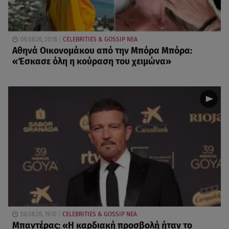
06.08.26, 20:16
CELEBRITIES & GOSSIP ΝΕΑ
Αθηνά Οικονομάκου από την Μπόρα Μπόρα:
«Έσκασε όλη η κούραση του χειμώνα»
06.08.26, 19:10
CELEBRITIES & GOSSIP ΝΕΑ
Μπαντέρας: «Η καρδιακή προσβολή ήταν το