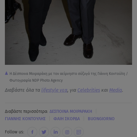
Η Δέσποινα Μοιραράκη με τον αείμνηστο σύζυγό της Γιάννη Κοντούλη /
Φωτογραφία NDP Photo Agency
Διαβάστε όλα τα
lifestyle νεα
, για
Celebrities
και
Media
.
|
Διαβάστε περισσότερα:
ΔΕΣΠΟΙΝΑ ΜΟΙΡΑΡΑΚΗ
|
|
ΓΙΑΝΝΗΣ ΚΟΝΤΟΥΛΗΣ
ΦΑΙΗ ΣΚΟΡΔΑ
BUONGIORNO
Follow us: