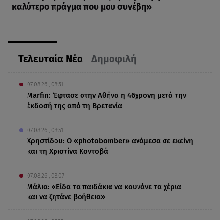
καλύτερο πράγμα που μου συνέβη»
Τελευταία Νέα
Δημοφιλή
07.08.26 , 08:51
Marfin: Έφτασε στην Αθήνα η 46χρονη μετά την
έκδοσή της από τη Βρετανία
07.08.26 , 08:51
Χρηστίδου: Ο «photobomber» ανάμεσα σε εκείνη
και τη Χριστίνα Κοντοβά
07.08.26 , 08:07
Μάλια: «Είδα τα παιδάκια να κουνάνε τα χέρια
και να ζητάνε βοήθεια»