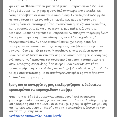
Εμείς και οι
603
συνεργάτες μας αποθηκεύουμε προσωπικά δεδομένα,
όπως δεδομένα περιήγησης ή μοναδικά αναγνωριστικά στοιχεία, και
έχουμε πρόσβαση σε αυτά στη συσκευή σας. Αν επιλέξετε Αποδοχή, θα
καταστεί δυνατή η ενεργοποίηση τεχνολογιών παρακολούθησης
προκειμένου να υποστηριχθούν οι σκοποί που εμφανίζονται παρακάτω,
για τους οποίους εμείς και οι συνεργάτες μας επεξεργαζόμαστε τα
δεδομένα με σκοπό την παροχή υπηρεσιών. Αν επιλέξετε Απόρριψη όλων
όλων ή αποσύρετε τη συγκατάθεσή σας, οι εν λόγω τεχνολογίες θα
απενεργοποιηθούν. Αν απενεργοποιηθούν οι ιχνηλάτες, ορισμένο
περιεχόμενο και κάποιες από τις διαφημίσεις που βλέπετε ενδέχεται να
μην είναι τόσο σχετικές με εσάς. Μπορείτε να επανεμφανίσετε αυτό το
μενού για να αλλάξετε τις επιλογές σας ή να αποσύρετε τη συναίνεσή σας
ανά πάσα στιγμή πατώντας τον σύνδεσμο Διαχείριση προτιμήσεων στο
κάτω μέρος της ιστοσελίδας [ή το αιωρούμενο εικονίδιο στο κάτω
αριστερό μέρος της ιστοσελίδας, εάν υπάρχει]. Οι επιλογές σας θα τεθούν
σε ισχύ στον Ιστότοπος. Για περισσότερες λεπτομέρειες ανατρέξτε στην
Πολιτική Απορρήτου μας.
Εμείς και οι συνεργάτες μας επεξεργαζόμαστε δεδομένα
προκειμένου να παρασχεθούν τα εξής:
Χρήση επακριβών δεδομένων γεωεντοπισμού. Ακριβής σάρωση
χαρακτηριστικών συσκευής για αναγνώριση ταυτότητας. Αποθήκευση ή/
και πρόσβαση στα δεδομένα μιας συσκευής. Εξατομικευμένη διαφήμιση
και περιεχόμενο, μέτρηση διαφήμισης και περιεχομένου, έρευνα κοινού
και ανάπτυξη υπηρεσιών.
Κατάλογος συνεργατών (προμηθευτές)