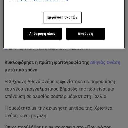
Εμφάνιση σκοπών
Απόρριψη όλων
Αποδοχή
Δείτε πώς είναι σήμερα η Αθηνά Ωνάση / Βίντεο ΑΝΤ1
Kυκλοφόρησε η πρώτη φωτογραφία της
Αθηνάς Ωνάση
μετά από χρόνα.
Η 39χρονη Αθηνά Ωνάση εμφανίστηκε σε παρουσίαση
του νέου επαγγελματικού βήματός της που είναι μία
επένδυση σε αλυσίδα σούπερ μάρκετ στη Γαλλία.
Η ομοιότητα με την αείμνηστη μητέρα της, Χριστίνα
Ωνάση, είναι μεγαλη.
Όπως προβλήθηκε η φωτογραφία στο «Πρωινό του