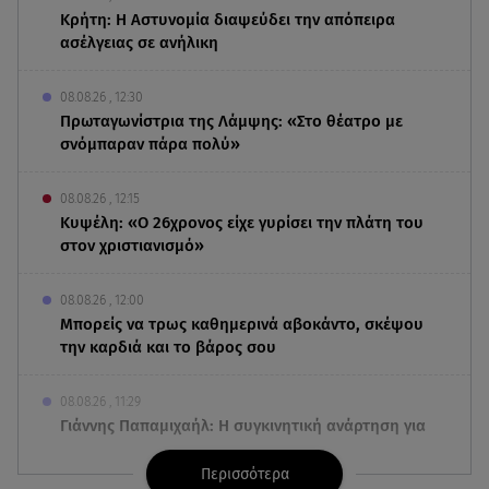
Κρήτη: Η Αστυνομία διαψεύδει την απόπειρα
ασέλγειας σε ανήλικη
08.08.26 , 12:30
Πρωταγωνίστρια της Λάμψης: «Στο θέατρο με
σνόμπαραν πάρα πολύ»
08.08.26 , 12:15
Κυψέλη: «Ο 26χρονος είχε γυρίσει την πλάτη του
στον χριστιανισμό»
08.08.26 , 12:00
Μπορείς να τρως καθημερινά αβοκάντο, σκέψου
την καρδιά και το βάρος σου
08.08.26 , 11:29
Γιάννης Παπαμιχαήλ: Η συγκινητική ανάρτηση για
τον Δημήτρη Παπαμιχαήλ
Περισσότερα