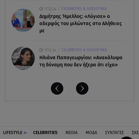
17.12.24
CELEBRITIES & GOSSIP ΝΕΑ
08.08.26 , 10:11
Δημήτρης Ήμελλος: «Λύγισε» ο
Λίλα Μπακλέση: Γέννησε τον γιο της η ηθοποιός -
Η πρώτη φωτογραφία
αδερφός του μιλώντας στο Αλήθειες
με
17.12.24
CELEBRITIES & GOSSIP ΝΕΑ
Ηλιάνα Παπαγεωργίου: «Ανακάλυψα
τη δύναμη που δεν ήξερα ότι είχα»
LIFESTYLE
CELEBRITIES
MEDIA
ΜΟΔΑ
ΣΥΝΤΑΓΕΣ
ΣΧΕ