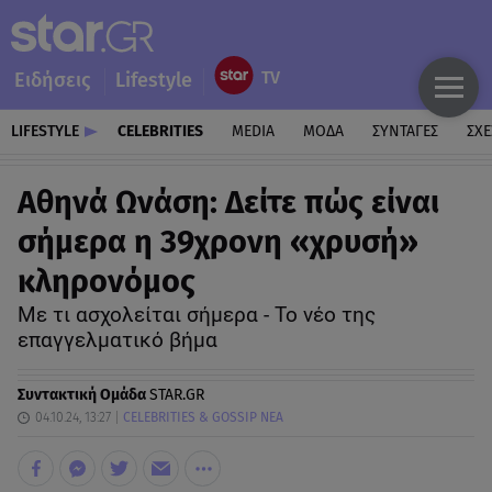
Ειδήσεις
Lifestyle
LIFESTYLE
CELEBRITIES
MEDIA
ΜΟΔΑ
ΣΥΝΤΑΓΕΣ
ΣΧΕ
Αθηνά Ωνάση: Δείτε πώς είναι
σήμερα η 39χρονη «χρυσή»
κληρονόμος
Με τι ασχολείται σήμερα - Το νέο της
επαγγελματικό βήμα
Συντακτική Ομάδα
STAR.GR
04.10.24, 13:27
CELEBRITIES & GOSSIP ΝΕΑ