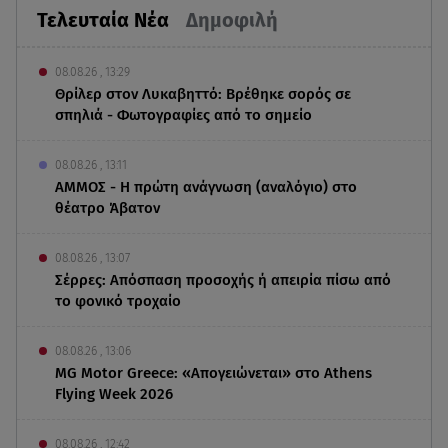
Τελευταία Νέα
Δημοφιλή
08.08.26 , 13:29
Θρίλερ στον Λυκαβηττό: Βρέθηκε σορός σε
σπηλιά - Φωτογραφίες από το σημείο
08.08.26 , 13:11
ΑΜΜΟΣ - Η πρώτη ανάγνωση (αναλόγιο) στο
θέατρο Άβατον
08.08.26 , 13:07
Σέρρες: Απόσπαση προσοχής ή απειρία πίσω από
το φονικό τροχαίο
08.08.26 , 13:06
MG Motor Greece: «Απογειώνεται» στο Athens
Flying Week 2026
08.08.26 , 12:42