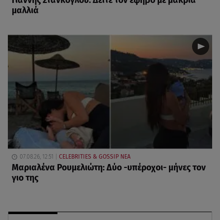
Γιάννης Στάνκογλου: Δείτε τον έφηβο με μακριά
μαλλιά
07.08.26, 12:51
CELEBRITIES & GOSSIP ΝΕΑ
Μαριαλένα Ρουμελιώτη: Δύο -υπέροχοι- μήνες τον
γιο της