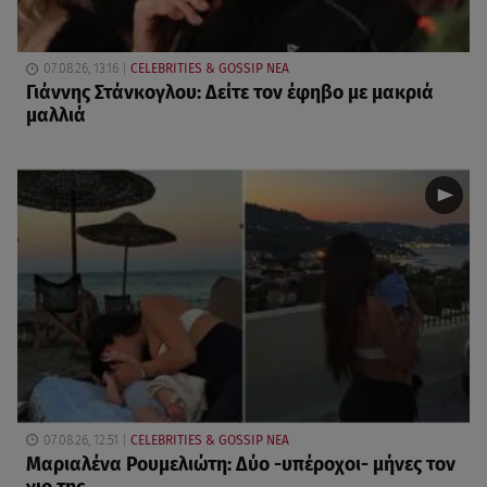
07.08.26, 13:16
CELEBRITIES & GOSSIP ΝΕΑ
Γιάννης Στάνκογλου: Δείτε τον έφηβο με μακριά
μαλλιά
07.08.26, 12:51
CELEBRITIES & GOSSIP ΝΕΑ
Μαριαλένα Ρουμελιώτη: Δύο -υπέροχοι- μήνες τον