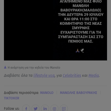
Η ανάρτηση για την κηδεία του Manolo
Διαβάστε όλα τα
lifestyle νεα
, για
Celebrities
και
Media
.
|
|
Διαβάστε περισσότερα:
MANOLO
ΜΑΝΩΛΗΣ ΒΑΒΟΥΡΑΚΗΣ
TIKTOKER
Follow us: