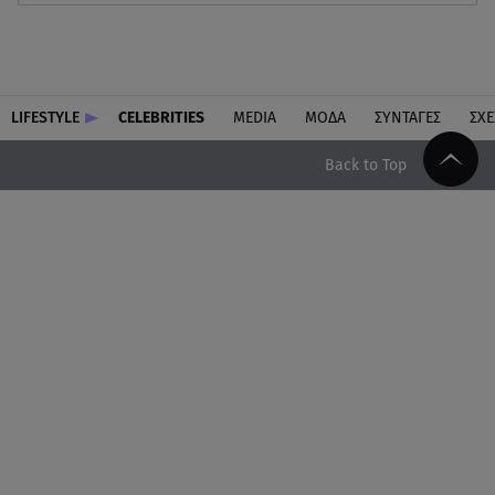
LIFESTYLE
CELEBRITIES
MEDIA
ΜΟΔΑ
ΣΥΝΤΑΓΕΣ
ΣΧΕ
Back to Top