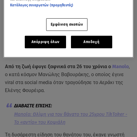
Κατάλογος συνεργατών (προμηθευτές)
Εμφάνιση σκοπών
Απόρριψη όλων
Αποδοχή
Δείτε όταν ο Manolo τραγούδησε το
Αεράκι
της Ελένης Φουρέιρα στο
X-
Factor
Από τη ζωή έφυγε ξαφνικά στα 26 του χρόνια ο
Manolo
,
ο κατά κόσμον Μανώλης Βαβουράκης, ο οποίος έγινε
viral στα social media όταν τραγούδησε το
Αεράκι
της
Ελένης Φουρέιρα.
Manolo: Θλίψη για τον θάνατο του 25χρου TikToker -
Το «αντίο» του Κοψιάλη
Τη δυσάρεστη είδηση του θανάτου του, έκανε γνωστή