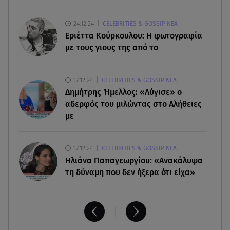
07.08.26 , 14:05
24.12.24
CELEBRITIES & GOSSIP ΝΕΑ
Μυστράς: «Τον έβαλα στον καταψύκτη γιατί
Εριέττα Κούρκουλου: Η φωτογραφία
ήθελα να τον κρατήσω άφθαρτο»
με τους γιους της από το
07.08.26 , 14:00
17.12.24
CELEBRITIES & GOSSIP ΝΕΑ
K-beauty blush: Τα viral ρουζ που υπόσχονται το
Δημήτρης Ήμελλος: «Λύγισε» ο
πολυπόθητο κορεάτικο glow
αδερφός του μιλώντας στο Αλήθειες
με
17.12.24
CELEBRITIES & GOSSIP ΝΕΑ
Ηλιάνα Παπαγεωργίου: «Ανακάλυψα
τη δύναμη που δεν ήξερα ότι είχα»