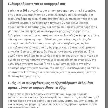
Ενδιαφερόμαστε για το απόρρητό σας
Εμείς και οι
603
συνεργάτες μας αποθηκεύουμε προσωπικά δεδομένα,
όπως δεδομένα περιήγησης ή μοναδικά αναγνωριστικά στοιχεία, και
έχουμε πρόσβαση σε αυτά στη συσκευή σας. Αν επιλέξετε Αποδοχή, θα
καταστεί δυνατή η ενεργοποίηση τεχνολογιών παρακολούθησης
προκειμένου να υποστηριχθούν οι σκοποί που εμφανίζονται παρακάτω,
για τους οποίους εμείς και οι συνεργάτες μας επεξεργαζόμαστε τα
δεδομένα με σκοπό την παροχή υπηρεσιών. Αν επιλέξετε Απόρριψη όλων
όλων ή αποσύρετε τη συγκατάθεσή σας, οι εν λόγω τεχνολογίες θα
απενεργοποιηθούν. Αν απενεργοποιηθούν οι ιχνηλάτες, ορισμένο
περιεχόμενο και κάποιες από τις διαφημίσεις που βλέπετε ενδέχεται να
μην είναι τόσο σχετικές με εσάς. Μπορείτε να επανεμφανίσετε αυτό το
μενού για να αλλάξετε τις επιλογές σας ή να αποσύρετε τη συναίνεσή σας
ανά πάσα στιγμή πατώντας τον σύνδεσμο Διαχείριση προτιμήσεων στο
κάτω μέρος της ιστοσελίδας [ή το αιωρούμενο εικονίδιο στο κάτω
αριστερό μέρος της ιστοσελίδας, εάν υπάρχει]. Οι επιλογές σας θα τεθούν
σε ισχύ στον Ιστότοπος. Για περισσότερες λεπτομέρειες ανατρέξτε στην
Πολιτική Απορρήτου μας.
Εμείς και οι συνεργάτες μας επεξεργαζόμαστε δεδομένα
προκειμένου να παρασχεθούν τα εξής:
Χρήση επακριβών δεδομένων γεωεντοπισμού. Ακριβής σάρωση
χαρακτηριστικών συσκευής για αναγνώριση ταυτότητας. Αποθήκευση ή/
και πρόσβαση στα δεδομένα μιας συσκευής. Εξατομικευμένη διαφήμιση
και περιεχόμενο, μέτρηση διαφήμισης και περιεχομένου, έρευνα κοινού
και ανάπτυξη υπηρεσιών.