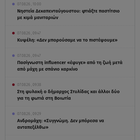
07.08.26 , 10:00
Νηστεία Δεκαπενταύγουστου: φτιάξτε παστίτσιο
με κιμά μανιταριών
07.08.26 , 09:47
Κυψέλη: «Δεν μπορούσαμε να το πιστέψουμε»
07.08.26 , 09:47
Πασίγνωστη influencer «έφυγε» από τη ζωή μετά
από μάχη με σπάνιο καρκίνο
07.08.26 , 09:38
Στη φυλακή ο δήμαρχος Στυλίδας και άλλοι δύο
για τη φωτιά στη Βοιωτία
07.08.26 , 09:29
Ανδρομάχη: «Συγγνώμη. Δεν μπόρεσα να
ανταπεξέλθω»