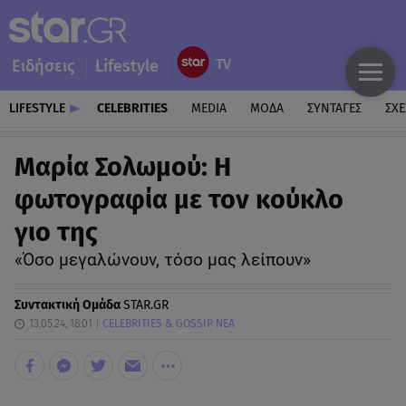
Ειδήσεις
Lifestyle
LIFESTYLE
CELEBRITIES
MEDIA
ΜΟΔΑ
ΣΥΝΤΑΓΕΣ
ΣΧΕ
Μαρία Σολωμού: Η
φωτογραφία με τον κούκλο
γιο της
«Όσο μεγαλώνουν, τόσο μας λείπουν»
Συντακτική Ομάδα
STAR.GR
13.05.24, 18:01
CELEBRITIES & GOSSIP ΝΕΑ