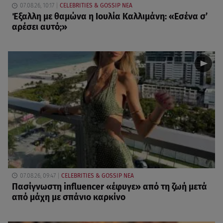
07.08.26, 10:17
CELEBRITIES & GOSSIP ΝΕΑ
Έξαλλη με θαμώνα η Ιουλία Καλλιμάνη: «Εσένα σ’
αρέσει αυτό;»
07.08.26, 09:47
CELEBRITIES & GOSSIP ΝΕΑ
Πασίγνωστη influencer «έφυγε» από τη ζωή μετά
από μάχη με σπάνιο καρκίνο