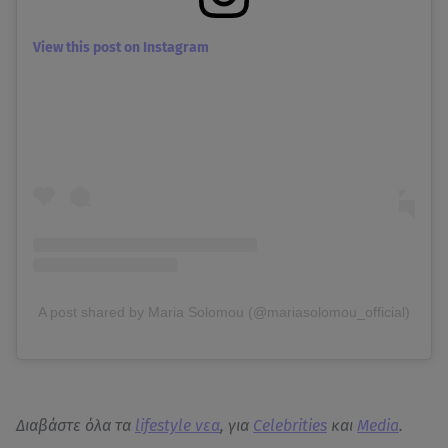
View this post on Instagram
A post shared by Maria Solomou (@mariasolomou_official)
Διαβάστε όλα τα
lifestyle νεα
, για
Celebrities
και
Media
.