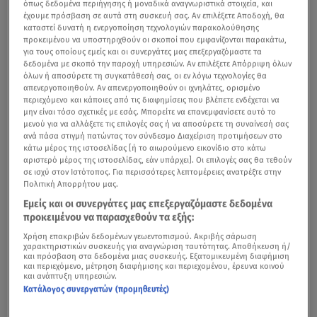
όπως δεδομένα περιήγησης ή μοναδικά αναγνωριστικά στοιχεία, και
έχουμε πρόσβαση σε αυτά στη συσκευή σας. Αν επιλέξετε Αποδοχή, θα
καταστεί δυνατή η ενεργοποίηση τεχνολογιών παρακολούθησης
προκειμένου να υποστηριχθούν οι σκοποί που εμφανίζονται παρακάτω,
για τους οποίους εμείς και οι συνεργάτες μας επεξεργαζόμαστε τα
δεδομένα με σκοπό την παροχή υπηρεσιών. Αν επιλέξετε Απόρριψη όλων
όλων ή αποσύρετε τη συγκατάθεσή σας, οι εν λόγω τεχνολογίες θα
απενεργοποιηθούν. Αν απενεργοποιηθούν οι ιχνηλάτες, ορισμένο
περιεχόμενο και κάποιες από τις διαφημίσεις που βλέπετε ενδέχεται να
μην είναι τόσο σχετικές με εσάς. Μπορείτε να επανεμφανίσετε αυτό το
μενού για να αλλάξετε τις επιλογές σας ή να αποσύρετε τη συναίνεσή σας
ανά πάσα στιγμή πατώντας τον σύνδεσμο Διαχείριση προτιμήσεων στο
κάτω μέρος της ιστοσελίδας [ή το αιωρούμενο εικονίδιο στο κάτω
αριστερό μέρος της ιστοσελίδας, εάν υπάρχει]. Οι επιλογές σας θα τεθούν
σε ισχύ στον Ιστότοπος. Για περισσότερες λεπτομέρειες ανατρέξτε στην
Πολιτική Απορρήτου μας.
Εμείς και οι συνεργάτες μας επεξεργαζόμαστε δεδομένα
προκειμένου να παρασχεθούν τα εξής:
Χρήση επακριβών δεδομένων γεωεντοπισμού. Ακριβής σάρωση
χαρακτηριστικών συσκευής για αναγνώριση ταυτότητας. Αποθήκευση ή/
και πρόσβαση στα δεδομένα μιας συσκευής. Εξατομικευμένη διαφήμιση
και περιεχόμενο, μέτρηση διαφήμισης και περιεχομένου, έρευνα κοινού
και ανάπτυξη υπηρεσιών.
Κατάλογος συνεργατών (προμηθευτές)