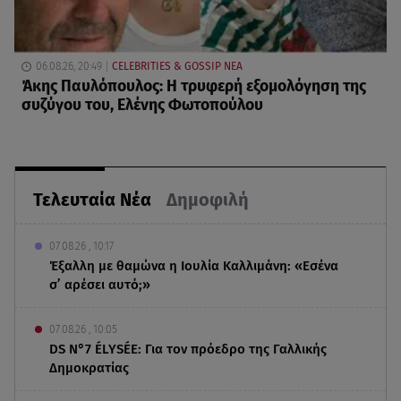
06.08.26, 20:49
CELEBRITIES & GOSSIP ΝΕΑ
Άκης Παυλόπουλος: Η τρυφερή εξομολόγηση της
συζύγου του, Ελένης Φωτοπούλου
Τελευταία Νέα
Δημοφιλή
07.08.26 , 10:17
Έξαλλη με θαμώνα η Ιουλία Καλλιμάνη: «Εσένα
σ’ αρέσει αυτό;»
07.08.26 , 10:05
DS N°7 ÉLYSÉE: Για τον πρόεδρο της Γαλλικής
Δημοκρατίας