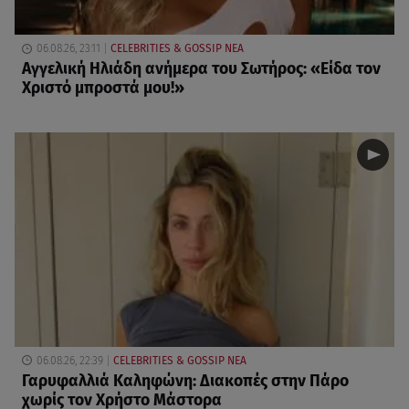
06.08.26, 23:11
CELEBRITIES & GOSSIP ΝΕΑ
Αγγελική Ηλιάδη ανήμερα του Σωτήρος: «Είδα τον
Χριστό μπροστά μου!»
06.08.26, 22:39
CELEBRITIES & GOSSIP ΝΕΑ
Γαρυφαλλιά Καληφώνη: Διακοπές στην Πάρο
χωρίς τον Χρήστο Μάστορα