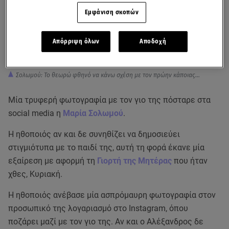
Εμφάνιση σκοπών
Απόρριψη όλων
Αποδοχή
Σολωμού: Το θεωρώ φθηνό να κάνω σχέση με τον πρώην κάποιας...
Μία τρυφερή φωτογραφία με τον γιο της πόσταρε στα
social media η
Μαρία Σολωμού
.
Η ηθοποιός αν και δε συνηθίζει να δημοσιεύει
στιγμιότυπα με το παιδί της, αυτή τη φορά έκανε μία
εξαίρεση με αφορμή τη
Γιορτή της Μητέρας
που ήταν
χθες, Κυριακή.
H ηθοποιός ανέβασε μία ασπρόμαυρη φωτογραφία στον
προσωπικό της λογαριασμό στο Instagram, όπου
ποζάρει μαζί με τον γιο της. Αν και ο Αλέξανδρος δε