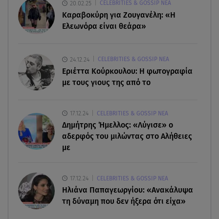
07.08.26 , 07:37
20.02.25
CELEBRITIES & GOSSIP ΝΕΑ
Ταϊλάνδη: Μαθητής άνοιξε πυρ σε σχολείο -
Καραβοκύρη για Ζουγανέλη: «Η
Αναφορές για νεκρούς
Ελεωνόρα είναι θεάρα»
07.08.26 , 03:00
Εορτολόγιο: Ποιοι γιορτάζουν στις 7 Αυγούστου
24.12.24
CELEBRITIES & GOSSIP ΝΕΑ
Εριέττα Κούρκουλου: Η φωτογραφία
με τους γιους της από το
06.08.26 , 23:41
Βασιλική Ανδρίτσου: Ξεκίνησε τις διακοπές με τον
σύζυγο και την κορούλα της
17.12.24
CELEBRITIES & GOSSIP ΝΕΑ
Δημήτρης Ήμελλος: «Λύγισε» ο
αδερφός του μιλώντας στο Αλήθειες
με
17.12.24
CELEBRITIES & GOSSIP ΝΕΑ
Ηλιάνα Παπαγεωργίου: «Ανακάλυψα
τη δύναμη που δεν ήξερα ότι είχα»