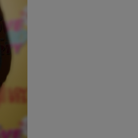
07.08.26 , 20:18
Μυστράς: Κρίσιμος για το
κατηγορητήριο ο χρόνος
θανάτου του 90χρονου
07.08.26 , 20:13
Κυψέλη: Tι βρέθηκε στο
διαμέρισμα της 38χρονης Λίζα
07.08.26 , 19:15
Συντάξεις Σεπτεμβρίου: Πότε θα
μπουν τα χρήματα στους
λογαριασμούς
07.08.26 , 18:45
Φωτιά στο Στεφάνι Κορίνθου:
Μήνυμα από το 112 -
Σηκώθηκαν εναέρια μέσα