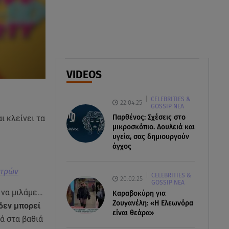
07.08.26 , 18:34
Έξοδος Αυγούστου: Στο 100% η
πληρότητα για Κυκλάδες
07.08.26 , 17:44
Παιδικοί σταθμοί: Πότε βγαίνουν
VIDEOS
τα προσωρινά αποτελέσματα
CELEBRITIES &
22.04.25
GOSSIP ΝΕΑ
Παρθένος: Σχέσεις στο
ι κλείνει τα
μικροσκόπιο. Δουλειά και
υγεία, σας δημιουργούν
άγχος
ατρών
CELEBRITIES &
20.02.25
GOSSIP ΝΕΑ
 να μιλάμε…
Καραβοκύρη για
Ζουγανέλη: «Η Ελεωνόρα
 δεν μπορεί
είναι θεάρα»
ά στα βαθιά