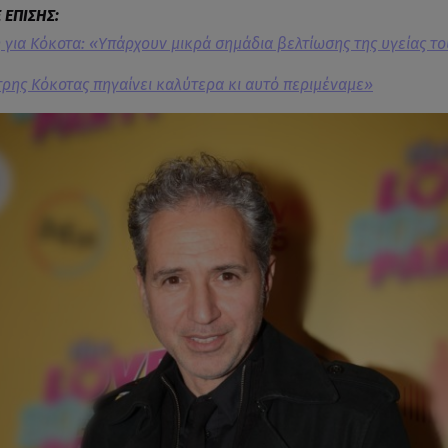
ή για Κόκοτα: «Yπάρχουν μικρά σημάδια βελτίωσης της υγείας τ
ρης Κόκοτας πηγαίνει καλύτερα κι αυτό περιμέναμε»