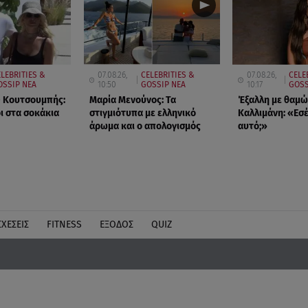
LEBRITIES &
07.08.26,
CELEBRITIES &
07.08.26,
CELE
OSSIP ΝΕΑ
10:50
GOSSIP ΝΕΑ
10:17
GOSS
- Κουτσουμπής:
Μαρία Μενούνος: Τα
Έξαλλη με θαμώ
ι στα σοκάκια
στιγμιότυπα με ελληνικό
Καλλιμάνη: «Εσέ
άρωμα και ο απολογισμός
αυτό;»
ΣΧΕΣΕΙΣ
FITNESS
ΕΞΟΔΟΣ
QUIZ