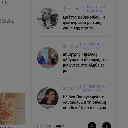
 τις
CELEBRITIES &
24.12.24
GOSSIP ΝΕΑ
Εριέττα Κούρκουλου: Η
ξέλιξη.
φωτογραφία με τους
γιους της από το
CELEBRITIES &
17.12.24
GOSSIP ΝΕΑ
Δημήτρης Ήμελλος:
«Λύγισε» ο αδερφός του
μιλώντας στο Αλήθειες
με
CELEBRITIES &
17.12.24
GOSSIP ΝΕΑ
Ηλιάνα Παπαγεωργίου:
«Ανακάλυψα τη δύναμη
που δεν ήξερα ότι είχα»
Προβολή
5 από 15