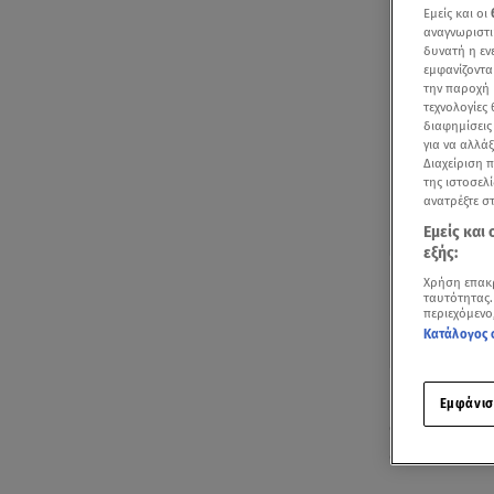
Εμείς και οι
αναγνωριστι
δυνατή η ε
εμφανίζοντα
την παροχή 
τεχνολογίες
διαφημίσεις
για να αλλά
Διαχείριση 
της ιστοσελί
ανατρέξτε σ
Εμείς και
εξής:
Χρήση επακ
ταυτότητας.
περιεχόμενο
Κατάλογος 
Ευχάριστα εί
Εμφάνισ
στη ΜΕΘ αντ
αναπνέει μόν