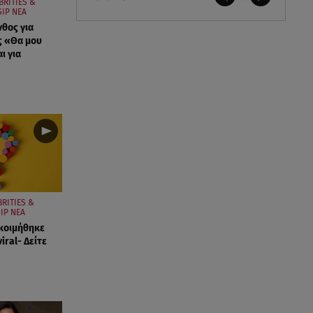
BRITIES &
IP ΝΕΑ
νθος για
ς «Θα μου
ι για
BRITIES &
IP ΝΕΑ
κοιμήθηκε
viral- Δείτε