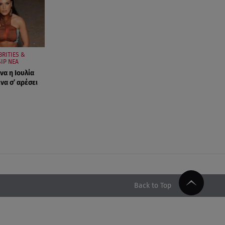
BRITIES &
IP ΝΕΑ
να η Ιουλία
να σ’ αρέσει
Back to Top