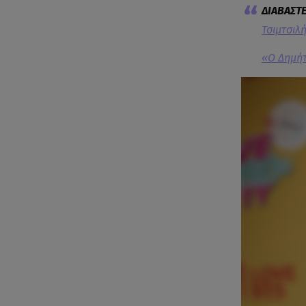
Τσιμτσιλ
«Ο Δημήτ