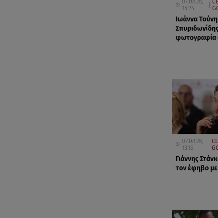
07.08.26,
CE
15:24
G
Ιωάννα Τούνη
Σπυριδωνίδης
φωτογραφία α
07.08.26,
CE
13:16
GO
Γιάννης Στάνκ
τον έφηβο με