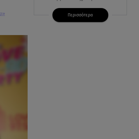
ου»
07.08.26 , 21:17
Περισσότερα
Κλήρωση Eurojackpot
7/8/2026: Οι τυχεροί αριθμοί για
τα 32.000.000 ευρώ
07.08.26 , 21:03
Σε τρία επίπεδα οι παραβιάσεις
της Τουρκίας στο Αιγαίο
07.08.26 , 21:00
MINI Aceman E: Τα αξεσουάρ για
περιπετειώδεις διαδρομές
07.08.26 , 20:47
Χανιά: Νεκρή βρέθηκε
αγνοούμενη - Ξέφυγε από
αστυνομικούς που την
εντόπισαν