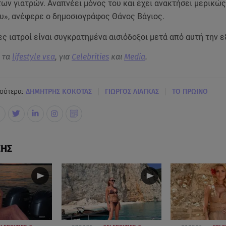
ων γιατρών. Αναπνέει μόνος του και έχει ανακτήσει μερικώς
ου», ανέφερε ο δημοσιογράφος Θάνος Βάγιος.
ς ιατροί είναι συγκρατημένα αισιόδοξοι μετά από αυτή την ε
α τα
lifestyle νεα
, για
Celebrities
και
Media
.
|
|
σότερα:
ΔΗΜΗΤΡΗΣ ΚΟΚΟΤΑΣ
ΓΙΩΡΓΟΣ ΛΙΑΓΚΑΣ
ΤΟ ΠΡΩΙΝΟ
ΣΗΣ