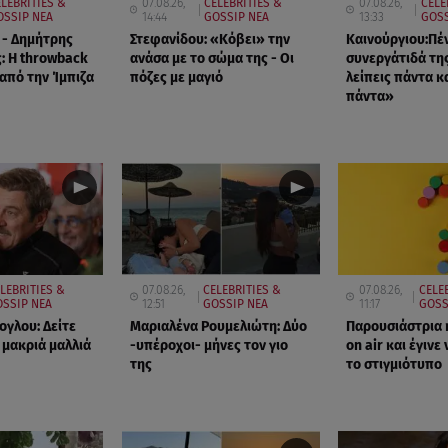
LEBRITIES &
07.08.26,
CELEBRITIES &
07.08.26,
CELE
OSSIP ΝΕΑ
14:44
GOSSIP ΝΕΑ
13:33
GOSS
 - Δημήτρης
Στεφανίδου: «Κόβει» την
Καινούργιου:Πέ
: Η throwback
ανάσα με το σώμα της - Οι
συνεργάτιδά τη
πό την Ίμπιζα
πόζες με μαγιό
λείπεις πάντα κα
πάντα»
LEBRITIES &
07.08.26,
CELEBRITIES &
07.08.26,
CELE
SSIP ΝΕΑ
12:51
GOSSIP ΝΕΑ
11:17
GOSS
ογλου: Δείτε
Μαριαλένα Ρουμελιώτη: Δύο
Παρουσιάστρια 
 μακριά μαλλιά
-υπέροχοι- μήνες τον γιο
on air και έγινε 
της
το στιγμιότυπο