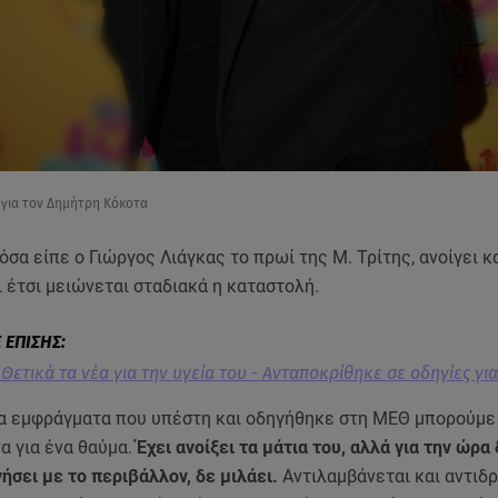
 για τον Δημήτρη Κόκοτα
σα είπε ο Γιώργος Λιάγκας το πρωί της Μ. Τρίτης, ανοίγει κα
ι έτσι μειώνεται σταδιακά η καταστολή.
 Θετικά τα νέα για την υγεία του - Ανταποκρίθηκε σε οδηγίες γι
α εμφράγματα που υπέστη και οδηγήθηκε στη ΜΕΘ μπορούμε
α για ένα θαύμα.
Έχει ανοίξει τα μάτια του, αλλά για την ώρα
ήσει με το περιβάλλον, δε μιλάει.
Αντιλαμβάνεται και αντιδρ