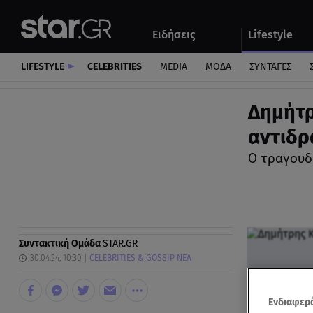
Αθλητικά
Quiz
Ειδήσεις
Lifestyle
Αυτοκίνητο
LIFESTYLE
CELEBRITIES
MEDIA
ΜΟΔΑ
ΣΥΝΤΑΓΕΣ
Δημήτρ
αντιδρ
Ο τραγουδ
Συντακτική Ομάδα
STAR.GR
30.04.24, 10:30
CELEBRITIES & GOSSIP ΝΕΑ
Ενδιαφερό