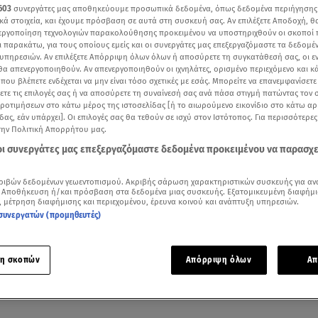
603
συνεργάτες μας αποθηκεύουμε προσωπικά δεδομένα, όπως δεδομένα περιήγησης
κά στοιχεία, και έχουμε πρόσβαση σε αυτά στη συσκευή σας. Αν επιλέξετε Αποδοχή, θ
νεργοποίηση τεχνολογιών παρακολούθησης προκειμένου να υποστηριχθούν οι σκοποί
ι παρακάτω, για τους οποίους εμείς και οι συνεργάτες μας επεξεργαζόμαστε τα δεδομέ
υπηρεσιών. Αν επιλέξετε Απόρριψη όλων όλων ή αποσύρετε τη συγκατάθεσή σας, οι ε
 θα απενεργοποιηθούν. Αν απενεργοποιηθούν οι ιχνηλάτες, ορισμένο περιεχόμενο και κά
 που βλέπετε ενδέχεται να μην είναι τόσο σχετικές με εσάς. Μπορείτε να επανεμφανίσετ
ξετε τις επιλογές σας ή να αποσύρετε τη συναίνεσή σας ανά πάσα στιγμή πατώντας τον
προτιμήσεων στο κάτω μέρος της ιστοσελίδας [ή το αιωρούμενο εικονίδιο στο κάτω α
δας, εάν υπάρχει]. Οι επιλογές σας θα τεθούν σε ισχύ στον Ιστότοπος. Για περισσότερε
την Πολιτική Απορρήτου μας.
 οι συνεργάτες μας επεξεργαζόμαστε δεδομένα προκειμένου να παρασχ
Δείτε περισσότερα άρθρα μας στα αποτελέσματα αναζήτησης
ριβών δεδομένων γεωεντοπισμού. Ακριβής σάρωση χαρακτηριστικών συσκευής για αν
 Αποθήκευση ή/και πρόσβαση στα δεδομένα μιας συσκευής. Εξατομικευμένη διαφήμι
, μέτρηση διαφήμισης και περιεχομένου, έρευνα κοινού και ανάπτυξη υπηρεσιών.
Add star.gr on Google
συνεργατών (προμηθευτές)
ναι τα νέα για τον
Δημήτρη Κόκοτα.
Ο τραγουδιστής μετά από 
η σκοπών
Απόρριψη όλων
Απ
αποκρίνεται στα πρώτα ερεθίσματα, καθώς επίσης έχει κατα
ος του και όχι με τη μηχανική υποστήριξη.