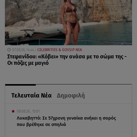
07.08.26, 14:44
CELEBRITIES & GOSSIP ΝΕΑ
Στεφανίδου: «Κόβει» την ανάσα με το σώμα της -
Οι πόζες με μαγιό
Τελευταία Νέα
Δημοφιλή
08.08.26 , 15:01
Λυκαβηττό: Σε 57χρονη γυναίκα ανήκει η σορός
που βρέθηκε σε σπηλιά