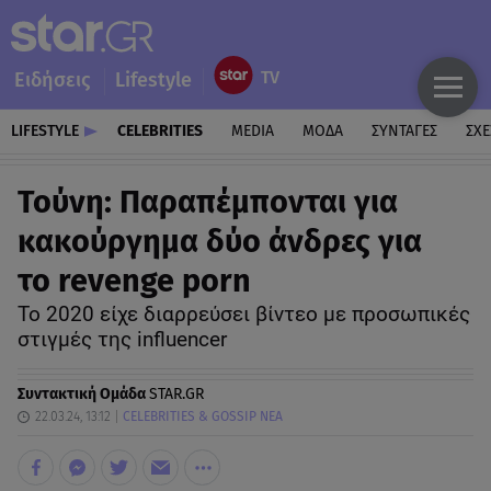
Ειδήσεις
Lifestyle
LIFESTYLE
CELEBRITIES
MEDIA
ΜΟΔΑ
ΣΥΝΤΑΓΕΣ
ΣΧΕ
Τούνη: Παραπέμπονται για
κακούργημα δύο άνδρες για
το revenge porn
To 2020 είχε διαρρεύσει βίντεο με προσωπικές
στιγμές της influencer
Συντακτική Ομάδα
STAR.GR
22.03.24, 13:12
CELEBRITIES & GOSSIP ΝΕΑ