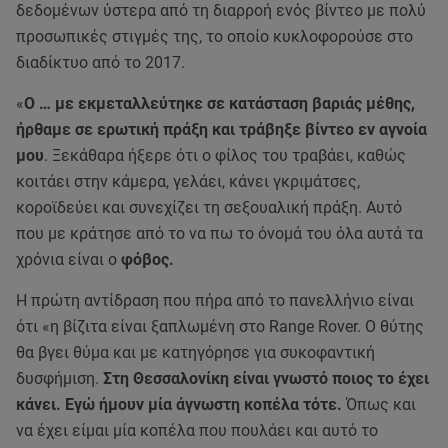
δεδομένων ύστερα από τη διαρροή ενός βίντεο με πολύ
προσωπικές στιγμές της, το οποίο κυκλοφορούσε στο
διαδίκτυο από το 2017.
«
Ο … με εκμεταλλεύτηκε σε κατάσταση βαριάς μέθης,
ήρθαμε σε ερωτική πράξη και τράβηξε βίντεο εν αγνοία
μου
. Ξεκάθαρα ήξερε ότι ο φίλος του τραβάει, καθώς
κοιτάει στην κάμερα, γελάει, κάνει γκριμάτσες,
κοροϊδεύει και συνεχίζει τη σεξουαλική πράξη. Αυτό
που με κράτησε από το να πω το όνομά του όλα αυτά τα
χρόνια είναι ο
φόβος.
Η πρώτη αντίδραση που πήρα από το πανελλήνιο είναι
ότι «η βίζιτα είναι ξαπλωμένη στο Range Rover. O θύτης
θα βγει θύμα και με κατηγόρησε για συκοφαντική
δυσφήμιση.
Στη Θεσσαλονίκη είναι γνωστό ποιος το έχει
κάνει. Εγώ ήμουν μία άγνωστη κοπέλα τότε.
Όπως και
να έχει είμαι μία κοπέλα που πουλάει και αυτό το