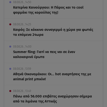
08.08.26 , 14:50
Κατερίνα Καινούργιου: Η Πάρος και το cool
φορμάκι της κορούλας της!
08.08.26 , 14:25
Καιρός: Σε κόκκινο συναγερμό η χώρα για φωτιές
τα επόμενα 24ωρα
08.08.26 , 14:00
Summer fling: Γιατί να πεις ναι σε έναν
καλοκαιρινό έρωτα
08.08.26 , 13:59
Αθηνά Οικονομάκου: Οι... hot αναρτήσεις της με
animal print μπικίνι!
08.08.26 , 13:49
Πάνω από 56.000 επιβάτες αναχώρησαν σήμερα
από τα λιμάνια της Αττικής