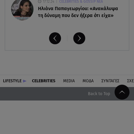
17.12.24
CELEBRITIES & GOSSIP ΝΕΑ
Ηλιάνα Παπαγεωργίου: «Ανακάλυψα
τη δύναμη που δεν ήξερα ότι είχα»
LIFESTYLE
CELEBRITIES
MEDIA
ΜΟΔΑ
ΣΥΝΤΑΓΕΣ
ΣΧΕ
Back to Top