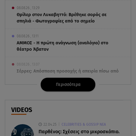
08.08.26 , 13:29
Θρίλερ στον Λυκαβηττό: Βρέθηκε σορός σε
σπηλιά - Φωτογραφίες από το σημείο
08.08.26 , 13:11
ΑΜΜΟΣ - Η πρώτη ανάγνωση (αναλόγιο) στο
θέατρο Άβατον
08.08.26 , 13:07
Σέρρες: Απόσπαση προσοχής ή απειρία πίσω από
το φονικό τροχαίο
Περισσότερα
08.08.26 , 13:06
MG Motor Greece: «Απογειώνεται» στο Athens
Flying Week 2026
VIDEOS
08.08.26 , 12:42
22.04.25
CELEBRITIES & GOSSIP ΝΕΑ
Κρήτη: Η Αστυνομία διαψεύδει την απόπειρα
Παρθένος: Σχέσεις στο μικροσκόπιο.
ασέλγειας σε ανήλικη