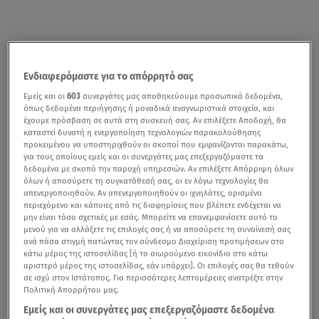
Ενδιαφερόμαστε για το απόρρητό σας
Εμείς και οι
603
συνεργάτες μας αποθηκεύουμε προσωπικά δεδομένα,
όπως δεδομένα περιήγησης ή μοναδικά αναγνωριστικά στοιχεία, και
έχουμε πρόσβαση σε αυτά στη συσκευή σας. Αν επιλέξετε Αποδοχή, θα
καταστεί δυνατή η ενεργοποίηση τεχνολογιών παρακολούθησης
προκειμένου να υποστηριχθούν οι σκοποί που εμφανίζονται παρακάτω,
για τους οποίους εμείς και οι συνεργάτες μας επεξεργαζόμαστε τα
δεδομένα με σκοπό την παροχή υπηρεσιών. Αν επιλέξετε Απόρριψη όλων
όλων ή αποσύρετε τη συγκατάθεσή σας, οι εν λόγω τεχνολογίες θα
απενεργοποιηθούν. Αν απενεργοποιηθούν οι ιχνηλάτες, ορισμένο
περιεχόμενο και κάποιες από τις διαφημίσεις που βλέπετε ενδέχεται να
μην είναι τόσο σχετικές με εσάς. Μπορείτε να επανεμφανίσετε αυτό το
μενού για να αλλάξετε τις επιλογές σας ή να αποσύρετε τη συναίνεσή σας
ανά πάσα στιγμή πατώντας τον σύνδεσμο Διαχείριση προτιμήσεων στο
κάτω μέρος της ιστοσελίδας [ή το αιωρούμενο εικονίδιο στο κάτω
αριστερό μέρος της ιστοσελίδας, εάν υπάρχει]. Οι επιλογές σας θα τεθούν
σε ισχύ στον Ιστότοπος. Για περισσότερες λεπτομέρειες ανατρέξτε στην
Πολιτική Απορρήτου μας.
Εμείς και οι συνεργάτες μας επεξεργαζόμαστε δεδομένα