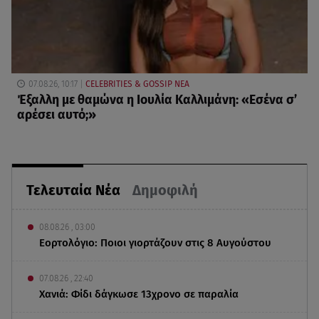
07.08.26, 10:17
CELEBRITIES & GOSSIP ΝΕΑ
Έξαλλη με θαμώνα η Ιουλία Καλλιμάνη: «Εσένα σ’
αρέσει αυτό;»
Τελευταία Νέα
Δημοφιλή
08.08.26 , 03:00
Εορτολόγιο: Ποιοι γιορτάζουν στις 8 Αυγούστου
07.08.26 , 22:40
Χανιά: Φίδι δάγκωσε 13χρονο σε παραλία