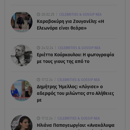
07.08.26 , 19:15
Συντάξεις Σεπτεμβρίου: Πότε θα μπουν τα
20.02.25
CELEBRITIES & GOSSIP ΝΕΑ
χρήματα στους λογαριασμούς
Καραβοκύρη για Ζουγανέλη: «Η
Ελεωνόρα είναι θεάρα»
07.08.26 , 18:45
Φωτιά στο Στεφάνι Κορίνθου: Μήνυμα από το 112
- Σηκώθηκαν εναέρια μέσα
24.12.24
CELEBRITIES & GOSSIP ΝΕΑ
Εριέττα Κούρκουλου: Η φωτογραφία
με τους γιους της από το
07.08.26 , 18:34
Έξοδος Αυγούστου: Στο 100% η πληρότητα για
Κυκλάδες
17.12.24
CELEBRITIES & GOSSIP ΝΕΑ
Δημήτρης Ήμελλος: «Λύγισε» ο
αδερφός του μιλώντας στο Αλήθειες
με
17.12.24
CELEBRITIES & GOSSIP ΝΕΑ
Ηλιάνα Παπαγεωργίου: «Ανακάλυψα