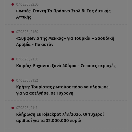
07.08.26 , 22:05
Φωτιές: Στάχτη Το Πράσινο Στολίδι Της Δυτικής
Αττικής
07.08.26 , 21:50
«Συμφωνία της Μέκκας» για Τουρκία – Σαουδική
Αραβία - Πακιστάν
07.08.26 , 21:50
Καιρός: Έρχονται ξανά 40άρια - Σε ποιες περιοχές
07.08.26 , 21:32
Κρήτη: Τουρίστας ρωτούσε πόσο να πληρώσει
για να ασελγήσει σε 10χρονη
07.08.26 , 21:17
Κλήρωση Eurojackpot 7/8/2026: Οι τυχεροί
αριθμοί για τα 32.000.000 ευρώ