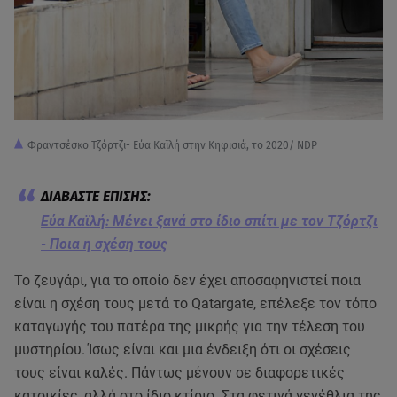
Φραντσέσκο Τζόρτζι- Εύα Καϊλή στην Κηφισιά, το 2020/ NDP
Εύα Καϊλή: Μένει ξανά στο ίδιο σπίτι με τον Τζόρτζι
- Ποια η σχέση τους
Το ζευγάρι, για το οποίο δεν έχει αποσαφηνιστεί ποια
είναι η σχέση τους μετά το Qatargate, επέλεξε τον τόπο
καταγωγής του πατέρα της μικρής για την τέλεση του
μυστηρίου. Ίσως είναι και μια ένδειξη ότι οι σχέσεις
τους είναι καλές. Πάντως μένουν σε διαφορετικές
κατοικίες, αλλά στο ίδιο κτίριο. Στα φετινά γενέθλια της