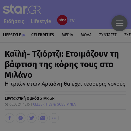
Ειδήσεις
Lifestyle
LIFESTYLE
CELEBRITIES
MEDIA
ΜΟΔΑ
ΣΥΝΤΑΓΕΣ
ΣΧΕ
Καϊλή- Τζιόρτζι: Ετοιμάζουν τη
βάφτιση της κόρης τους στο
Μιλάνο
Η τριών ετών Αριάδνη θα έχει τέσσερις νονούς
Συντακτική Ομάδα
STAR.GR
06.03.24, 13:15
CELEBRITIES & GOSSIP ΝΕΑ