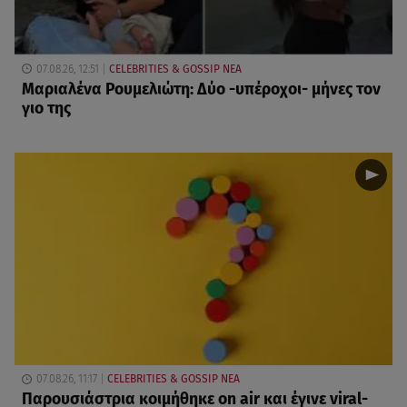
07.08.26, 12:51
CELEBRITIES & GOSSIP ΝΕΑ
Μαριαλένα Ρουμελιώτη: Δύο -υπέροχοι- μήνες τον
γιο της
07.08.26, 11:17
CELEBRITIES & GOSSIP ΝΕΑ
Παρουσιάστρια κοιμήθηκε on air και έγινε viral-