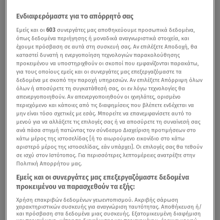
Ενδιαφερόμαστε για το απόρρητό σας
Εμείς και οι
603
συνεργάτες μας αποθηκεύουμε προσωπικά δεδομένα,
όπως δεδομένα περιήγησης ή μοναδικά αναγνωριστικά στοιχεία, και
έχουμε πρόσβαση σε αυτά στη συσκευή σας. Αν επιλέξετε Αποδοχή, θα
καταστεί δυνατή η ενεργοποίηση τεχνολογιών παρακολούθησης
προκειμένου να υποστηριχθούν οι σκοποί που εμφανίζονται παρακάτω,
για τους οποίους εμείς και οι συνεργάτες μας επεξεργαζόμαστε τα
δεδομένα με σκοπό την παροχή υπηρεσιών. Αν επιλέξετε Απόρριψη όλων
όλων ή αποσύρετε τη συγκατάθεσή σας, οι εν λόγω τεχνολογίες θα
απενεργοποιηθούν. Αν απενεργοποιηθούν οι ιχνηλάτες, ορισμένο
περιεχόμενο και κάποιες από τις διαφημίσεις που βλέπετε ενδέχεται να
μην είναι τόσο σχετικές με εσάς. Μπορείτε να επανεμφανίσετε αυτό το
μενού για να αλλάξετε τις επιλογές σας ή να αποσύρετε τη συναίνεσή σας
ανά πάσα στιγμή πατώντας τον σύνδεσμο Διαχείριση προτιμήσεων στο
κάτω μέρος της ιστοσελίδας [ή το αιωρούμενο εικονίδιο στο κάτω
αριστερό μέρος της ιστοσελίδας, εάν υπάρχει]. Οι επιλογές σας θα τεθούν
σε ισχύ στον Ιστότοπος. Για περισσότερες λεπτομέρειες ανατρέξτε στην
Πολιτική Απορρήτου μας.
Εμείς και οι συνεργάτες μας επεξεργαζόμαστε δεδομένα
προκειμένου να παρασχεθούν τα εξής:
Χρήση επακριβών δεδομένων γεωεντοπισμού. Ακριβής σάρωση
χαρακτηριστικών συσκευής για αναγνώριση ταυτότητας. Αποθήκευση ή/
και πρόσβαση στα δεδομένα μιας συσκευής. Εξατομικευμένη διαφήμιση