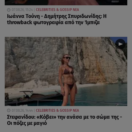
07.08.26, 15:24
CELEBRITIES & GOSSIP ΝΕΑ
Ιωάννα Τούνη - Δημήτρης Σπυριδωνίδης: Η
throwback φωτογραφία από την Ίμπιζα
07.08.26, 14:44
CELEBRITIES & GOSSIP ΝΕΑ
Στεφανίδου: «Κόβει» την ανάσα με το σώμα της -
Οι πόζες με μαγιό