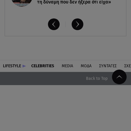
τη δύναμη που δεν ήξερα ότι είχα»
LIFESTYLE
CELEBRITIES
MEDIA
ΜΟΔΑ
ΣΥΝΤΑΓΕΣ
ΣΧΕ
Back to Top