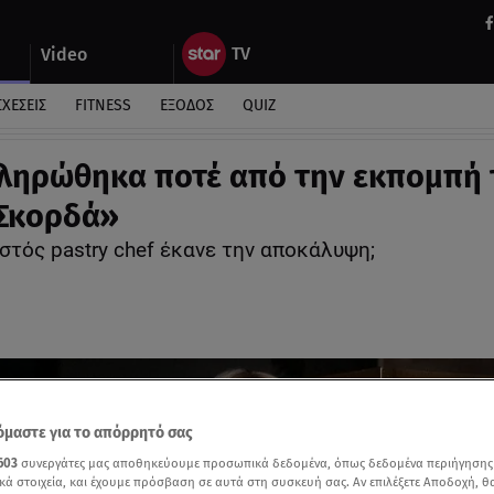
Video
ΣΧΕΣΕΙΣ
FITNESS
ΕΞΟΔΟΣ
QUIZ
ληρώθηκα ποτέ από την εκπομπή 
Σκορδά»
στός pastry chef έκανε την αποκάλυψη;
μαστε για το απόρρητό σας
603
συνεργάτες μας αποθηκεύουμε προσωπικά δεδομένα, όπως δεδομένα περιήγησης
κά στοιχεία, και έχουμε πρόσβαση σε αυτά στη συσκευή σας. Αν επιλέξετε Αποδοχή, θ