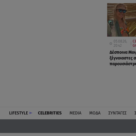
05.08.26,
C
20:42
G
Δέσποινα Μοι
ξέγνοιαστες σ
παρουσιάστρ
LIFESTYLE
CELEBRITIES
MEDIA
ΜΟΔΑ
ΣΥΝΤΑΓΕΣ