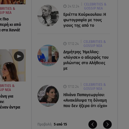
CELEBRITIES &
24.12.24
GOSSIP ΝΕΑ
BRITIES &
SIP ΝΕΑ
Εριέττα Κούρκουλου: Η
: Πιο
φωτογραφία με τους
περή κι από
γιους της από το
 στα Χανιά!
CELEBRITIES &
17.12.24
GOSSIP ΝΕΑ
Δημήτρης Ήμελλος:
«Λύγισε» ο αδερφός του
μιλώντας στο Αλήθειες
με
CELEBRITIES &
BRITIES &
17.12.24
GOSSIP ΝΕΑ
IP ΝΕΑ
Ηλιάνα Παπαγεωργίου:
άνη για
«Ανακάλυψα τη δύναμη
ν:
που δεν ήξερα ότι είχα»
έναν άντρα
Προβολή
5 από 15