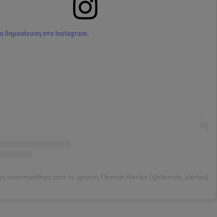
τη δημοσίευση στο Instagram.
η κοινοποιήθηκε από το χρήστη Dionisis Alertas (@dionisis_alertas)