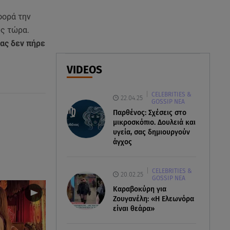
Δέσποινα Μοιραράκη: Οι
φορά την
ξέγνοιαστες στιγμές της
παρουσιάστριας στη Μύκονο
ως τώρα.
ας δεν πήρε
05.08.26 , 20:39
Σύγκρουση ελικοπτέρων: Αυτός
VIDEOS
είναι ο Έλληνας χειριστής που
σκοτώθηκε
CELEBRITIES &
22.04.25
GOSSIP ΝΕΑ
05.08.26 , 20:36
Παρθένος: Σχέσεις στο
Πόσο καιρό παίρνει σε ένα
μικροσκόπιο. Δουλειά και
υγεία, σας δημιουργούν
δάσος να πρασινίσει ξανά μετά
άγχος
από πυρκαγιά
CELEBRITIES &
20.02.25
GOSSIP ΝΕΑ
Καραβοκύρη για
Ζουγανέλη: «Η Ελεωνόρα
είναι θεάρα»