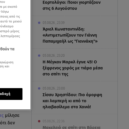
 που
Εορτολόγιο: Ποιοι γιορτάζουν
να με σκοπό
στις 6 Αυγούστου
ν λόγω
ποιες από τις
ε αυτό το μενού
05.08.26 , 23:39
 σύνδεσμο
Άριελ Κωνσταντινίδη:
ριστερό μέρος
«Αντιμετωπίζουν τον Γιάννη
ς λεπτομέρειες
Παπαμιχαήλ ως "Γιαννάκη"»
εθούν τα
05.08.26 , 23:20
Η Μέγκαν Μαρκλ έγινε 45! Ο
αγνώριση
ση και
ξέφρενος χορός με τιάρα μέσα
στο σπίτι της
05.08.26 , 23:00
οδοχή
Σίσσυ Χρηστίδου: Πιο όμορφη
και λαμπερή κι από το
ηλιοβασίλεμα στα Χανιά!
τας
μίλησε
05.08.26 , 22:36
ότι δεν
Μακελειό σε σπίτι στη Βόρεια