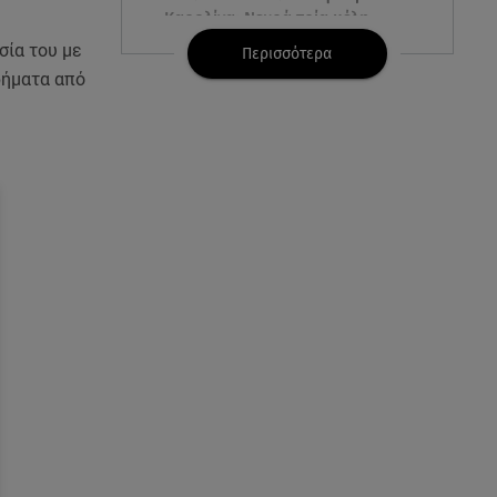
Καρολίνα: Νεκρά τρία μέλη
οικογένειας
σία του με
Περισσότερα
ρήματα από
05.08.26 , 22:35
Αλεξάνδρα Νίκα: Η... χρυσή ώρα
στο σκάφος με την καλύτερη
παρέα!
05.08.26 , 22:27
Πόρτο Ράφτη: Bίντεο
Ντοκουμέντο Από Το
Θανατηφόρο Τροχαίο
05.08.26 , 22:19
Σαμοθράκη: «Μαμά νόμιζες ότι
δε θα σε ξαναδώ;» -Τα πρώτα
λόγια του 22χρονου
05.08.26 , 21:48