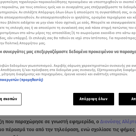
νεργοποίηση τεχνολογιών παρακολούθησης προκειμένου να υποστηριχθούν οι σκοποί
ι παρακάτω, για τους οποίους εμείς και οι συνεργάτες μας επεξεργαζόμαστε τα δεδομέ
υπηρεσιών. Αν επιλέξετε Απόρριψη όλων όλων ή αποσύρετε τη συγκατάθεσή σας, οι ε
 θα απενεργοποιηθούν. Αν απενεργοποιηθούν οι ιχνηλάτες, ορισμένο περιεχόμενο και κά
 που βλέπετε ενδέχεται να μην είναι τόσο σχετικές με εσάς. Μπορείτε να επανεμφανίσετ
ξετε τις επιλογές σας ή να αποσύρετε τη συναίνεσή σας ανά πάσα στιγμή πατώντας τον
προτιμήσεων στο κάτω μέρος της ιστοσελίδας [ή το αιωρούμενο εικονίδιο στο κάτω α
δας, εάν υπάρχει]. Οι επιλογές σας θα τεθούν σε ισχύ στον Ιστότοπος. Για περισσότερε
την Πολιτική Απορρήτου μας.
 οι συνεργάτες μας επεξεργαζόμαστε δεδομένα προκειμένου να παρασχ
ριβών δεδομένων γεωεντοπισμού. Ακριβής σάρωση χαρακτηριστικών συσκευής για αν
 Αποθήκευση ή/και πρόσβαση στα δεδομένα μιας συσκευής. Εξατομικευμένη διαφήμι
, μέτρηση διαφήμισης και περιεχομένου, έρευνα κοινού και ανάπτυξη υπηρεσιών.
ότερα άρθρα μας στην αναζήτηση σας
συνεργατών (προμηθευτές)
.gr στις επιλογές σας
Δείτε περισσότερα άρθρα μας στα αποτελέσματα αναζήτησης
η σκοπών
Απόρριψη όλων
Απ
Add star.gr on Google
ξη που παραχώρησε σε γνωστή εφημερίδα, ο
Διονύσης Αλέρ
μο πέρασμά του από την τηλεόραση, ενώ σχολίασε τις φήμες 