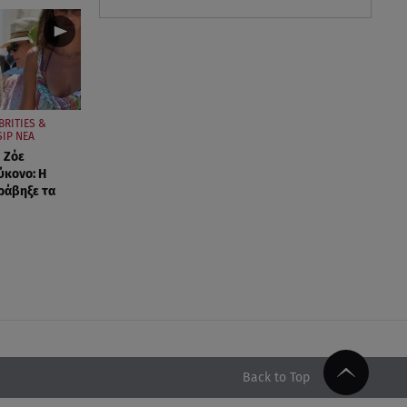
BRITIES &
IP ΝΕΑ
 Ζόε
ύκονο: Η
ράβηξε τα
Back to Top