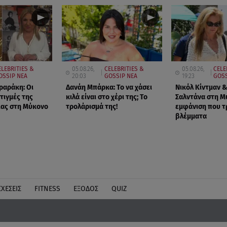
ELEBRITIES &
05.08.26,
CELEBRITIES &
05.08.26,
CELE
OSSIP ΝΕΑ
20:03
GOSSIP ΝΕΑ
19:23
GOSS
ραράκη: Οι
Δανάη Μπάρκα: Το να χάσει
Νικόλ Κίντμαν &
τιγμές της
κιλά είναι στο χέρι της; Το
Σαλντάνα στη Μ
ιας στη Μύκονο
τρολάρισμά της!
εμφάνιση που τ
βλέμματα
ΣΧΕΣΕΙΣ
FITNESS
ΕΞΟΔΟΣ
QUIZ