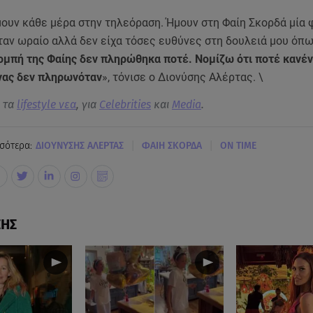
μουν κάθε μέρα στην τηλεόραση. Ήμουν στη Φαίη Σκορδά μία 
ταν ωραίο αλλά δεν είχα τόσες ευθύνες στη δουλειά μου όπ
ομπή της Φαίης δεν πληρώθηκα ποτέ. Νομίζω ότι ποτέ κανέν
νας δεν πληρωνόταν
», τόνισε ο Διονύσης Αλέρτας. \
α τα
lifestyle νεα
, για
Celebrities
και
Media
.
|
|
σότερα:
ΔΙΟΥΝΥΣΗΣ ΑΛΕΡΤΑΣ
ΦΑΙΗ ΣΚΟΡΔΑ
ON TIME
ΣΗΣ