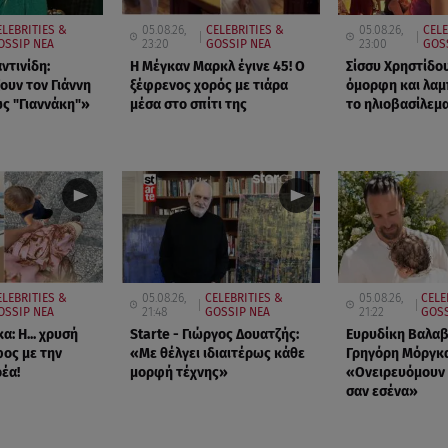
ELEBRITIES &
05.08.26,
CELEBRITIES &
05.08.26,
CELE
OSSIP ΝΕΑ
23:20
GOSSIP ΝΕΑ
23:00
GOS
ντινίδη:
Η Μέγκαν Μαρκλ έγινε 45! Ο
Σίσσυ Χρηστίδου
ουν τον Γιάννη
ξέφρενος χορός με τιάρα
όμορφη και λαμ
ς "Γιαννάκη"»
μέσα στο σπίτι της
το ηλιοβασίλεμα
ELEBRITIES &
05.08.26,
CELEBRITIES &
05.08.26,
CELE
OSSIP ΝΕΑ
21:48
GOSSIP ΝΕΑ
21:22
GOSS
α: Η... χρυσή
Starte - Γιώργος Δουατζής:
Ευρυδίκη Βαλαβ
ος με την
«Με θέλγει ιδιαιτέρως κάθε
Γρηγόρη Μόργκα
έα!
μορφή τέχνης»
«Oνειρευόμουν 
σαν εσένα»