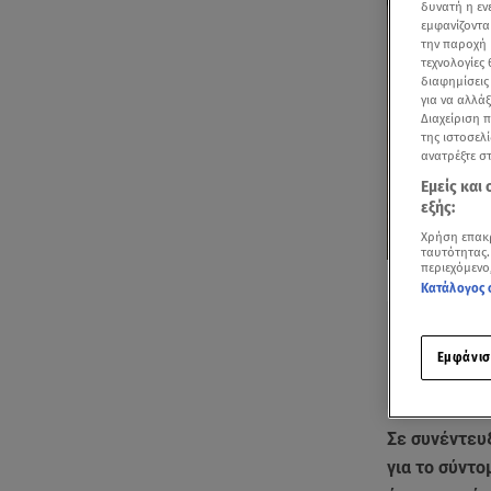
δυνατή η ε
εμφανίζοντα
την παροχή 
τεχνολογίες
διαφημίσεις
για να αλλά
Διαχείριση 
της ιστοσελί
ανατρέξτε σ
Εμείς και
εξής:
Χρήση επακ
ταυτότητας.
περιεχόμενο
Δείτε περισσ
Κατάλογος 
Πρόσθηκη star
Εμφάνισ
Σε συνέντευ
για το σύντο