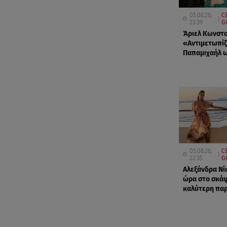
05.08.26,
C
23:39
G
Άριελ Κωνστα
«Αντιμετωπίζ
Παπαμιχαήλ ω
05.08.26,
C
22:35
G
Αλεξάνδρα Νίκ
ώρα στο σκάφ
καλύτερη παρ