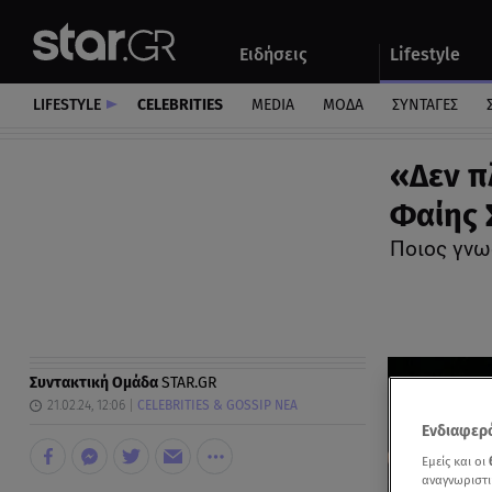
Αθλητικά
Quiz
Ειδήσεις
Lifestyle
Αυτοκίνητο
LIFESTYLE
CELEBRITIES
MEDIA
ΜΟΔΑ
ΣΥΝΤΑΓΕΣ
«Δεν π
Φαίης 
Ποιος γνω
Συντακτική Ομάδα
STAR.GR
21.02.24, 12:06
CELEBRITIES & GOSSIP ΝΕΑ
Ενδιαφερό
Εμείς και οι
αναγνωριστι