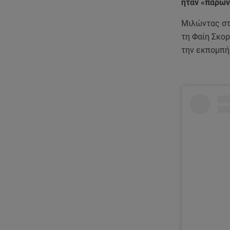
ήταν «παρών»
Μιλώντας στη
τη Φαίη Σκο
την εκπομπή