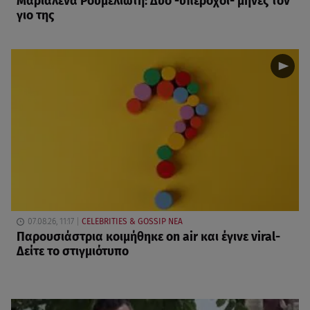
Μαριαλένα Ρουμελιώτη: Δύο -υπέροχοι- μήνες τον
γιο της
07.08.26, 11:17
CELEBRITIES & GOSSIP ΝΕΑ
Παρουσιάστρια κοιμήθηκε on air και έγινε viral-
Δείτε το στιγμιότυπο