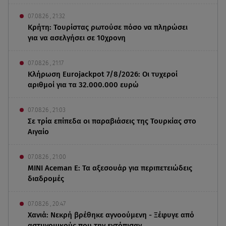
07.08.26 , 21:32
Κρήτη: Τουρίστας ρωτούσε πόσο να πληρώσει
για να ασελγήσει σε 10χρονη
07.08.26 , 21:17
Κλήρωση Eurojackpot 7/8/2026: Οι τυχεροί
αριθμοί για τα 32.000.000 ευρώ
07.08.26 , 21:03
Σε τρία επίπεδα οι παραβιάσεις της Τουρκίας στο
Αιγαίο
07.08.26 , 21:00
MINI Aceman E: Τα αξεσουάρ για περιπετειώδεις
διαδρομές
07.08.26 , 20:47
Χανιά: Νεκρή βρέθηκε αγνοούμενη - Ξέφυγε από
αστυνομικούς που την εντόπισαν