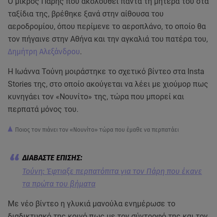
Ο μικρός Πάρης που ακολουθεί πάντα τη μητέρα του στα
ταξίδια της, βρέθηκε ξανά στην αίθουσα του
αεροδρομίου, όπου περίμενε το αεροπλάνο, το οποίο θα
τον πήγαινε στην Αθήνα και την αγκαλιά του πατέρα του,
Δημήτρη Αλεξάνδρου
.
Η Ιωάννα Τούνη μοιράστηκε το σχετικό βίντεο στα Insta
Stories της, στο οποίο ακούγεται να λέει με χιούμορ πως
κυνηγάει τον «Νουνίτο» της, τώρα που μπορεί και
περπατά μόνος του.
Ποιος τον πιάνει τον «Νουνίτο» τώρα που έμαθε να περπατάει
Τούνη: Έφτιαξε περπατόπιτα για τον Πάρη που έκανε
τα πρώτα του βήματα
Με νέο βίντεο η γλυκιά μανούλα ενημέρωσε το
διαδικτυακό της κοινό πως με τον σύντροφό της και τον