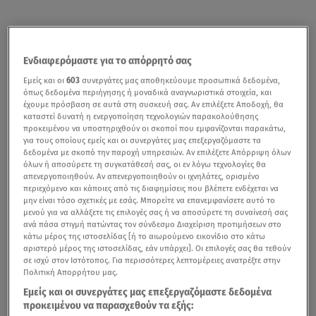
Ενδιαφερόμαστε για το απόρρητό σας
Εμείς και οι
603
συνεργάτες μας αποθηκεύουμε προσωπικά δεδομένα,
όπως δεδομένα περιήγησης ή μοναδικά αναγνωριστικά στοιχεία, και
έχουμε πρόσβαση σε αυτά στη συσκευή σας. Αν επιλέξετε Αποδοχή, θα
καταστεί δυνατή η ενεργοποίηση τεχνολογιών παρακολούθησης
προκειμένου να υποστηριχθούν οι σκοποί που εμφανίζονται παρακάτω,
για τους οποίους εμείς και οι συνεργάτες μας επεξεργαζόμαστε τα
δεδομένα με σκοπό την παροχή υπηρεσιών. Αν επιλέξετε Απόρριψη όλων
όλων ή αποσύρετε τη συγκατάθεσή σας, οι εν λόγω τεχνολογίες θα
απενεργοποιηθούν. Αν απενεργοποιηθούν οι ιχνηλάτες, ορισμένο
περιεχόμενο και κάποιες από τις διαφημίσεις που βλέπετε ενδέχεται να
μην είναι τόσο σχετικές με εσάς. Μπορείτε να επανεμφανίσετε αυτό το
μενού για να αλλάξετε τις επιλογές σας ή να αποσύρετε τη συναίνεσή σας
ανά πάσα στιγμή πατώντας τον σύνδεσμο Διαχείριση προτιμήσεων στο
κάτω μέρος της ιστοσελίδας [ή το αιωρούμενο εικονίδιο στο κάτω
αριστερό μέρος της ιστοσελίδας, εάν υπάρχει]. Οι επιλογές σας θα τεθούν
σε ισχύ στον Ιστότοπος. Για περισσότερες λεπτομέρειες ανατρέξτε στην
Πολιτική Απορρήτου μας.
Εμείς και οι συνεργάτες μας επεξεργαζόμαστε δεδομένα
προκειμένου να παρασχεθούν τα εξής: