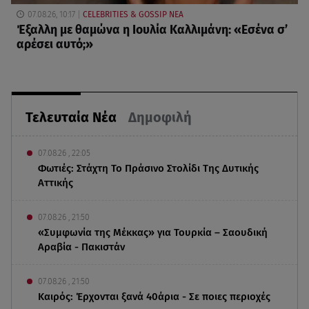
07.08.26, 10:17
CELEBRITIES & GOSSIP ΝΕΑ
Έξαλλη με θαμώνα η Ιουλία Καλλιμάνη: «Εσένα σ’
αρέσει αυτό;»
Τελευταία Νέα
Δημοφιλή
07.08.26 , 22:05
Φωτιές: Στάχτη Το Πράσινο Στολίδι Της Δυτικής
Αττικής
07.08.26 , 21:50
«Συμφωνία της Μέκκας» για Τουρκία – Σαουδική
Αραβία - Πακιστάν
07.08.26 , 21:50
Καιρός: Έρχονται ξανά 40άρια - Σε ποιες περιοχές