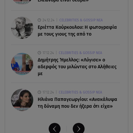
Κυκλάδες
07.08.26 , 17:44
24.12.24
CELEBRITIES & GOSSIP ΝΕΑ
Παιδικοί σταθμοί: Πότε βγαίνουν τα προσωρινά
Εριέττα Κούρκουλου: Η φωτογραφία
αποτελέσματα
με τους γιους της από το
07.08.26 , 17:13
17.12.24
CELEBRITIES & GOSSIP ΝΕΑ
Τροχαίο Σέρρες: «Έχασα τη σύζυγο και το παιδί
Δημήτρης Ήμελλος: «Λύγισε» ο
μου. Τα έχασα όλα»
αδερφός του μιλώντας στο Αλήθειες
με
17.12.24
CELEBRITIES & GOSSIP ΝΕΑ
Ηλιάνα Παπαγεωργίου: «Ανακάλυψα
τη δύναμη που δεν ήξερα ότι είχα»