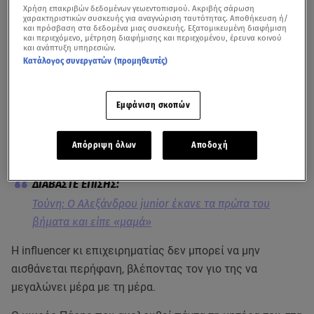
Χρήση επακριβών δεδομένων γεωεντοπισμού. Ακριβής σάρωση
χαρακτηριστικών συσκευής για αναγνώριση ταυτότητας. Αποθήκευση ή/
και πρόσβαση στα δεδομένα μιας συσκευής. Εξατομικευμένη διαφήμιση
και περιεχόμενο, μέτρηση διαφήμισης και περιεχομένου, έρευνα κοινού
και ανάπτυξη υπηρεσιών.
Κατάλογος συνεργατών (προμηθευτές)
Εμφάνιση σκοπών
Η
Ιωάννα Τούνη
δημοσίευσε πρόσφατα ένα βίντεο από
το σπίτι της στη Θεσσαλονίκη που έδειχνε τον Πάρη να
Απόρριψη όλων
Αποδοχή
κάνει τα πρώτα του βήματα και να φωνάζει «μαμά».
Τούνη: Ο Αλεξάνδρου junior έκανε τα πρώτα του
βήματα και είπε «μαμά»
Η influencer κι επιχειρηματίας δεν μπορεί να μην
αισθάνεται περήφανη, βλέποντας τον γιο της να
μεγαλώνει μέρα με τη μέρα.