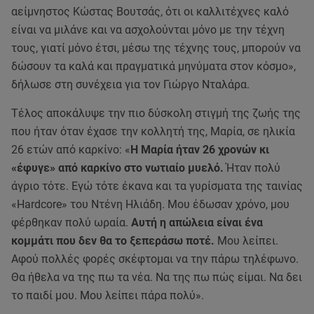
αείμνηστος Κώστας Βουτσάς, ότι οι καλλιτέχνες καλό
είναι να μιλάνε και να ασχολούνται μόνο με την τέχνη
τους, γιατί μόνο έτσι, μέσω της τέχνης τους, μπορούν να
δώσουν τα καλά και πραγματικά μηνύματα στον κόσμο»,
δήλωσε στη συνέχεια για τον Γιώργο Νταλάρα.
Τέλος αποκάλυψε την πιο δύσκολη στιγμή της ζωής της
που ήταν όταν έχασε την κολλητή της, Μαρία, σε ηλικία
26 ετών από καρκίνο: «
Η Μαρία ήταν 26 χρονών κι
«έφυγε» από καρκίνο στο νωτιαίο μυελό.
Ήταν πολύ
άγριο τότε. Εγώ τότε έκανα και τα γυρίσματα της ταινίας
«Hardcore» του Ντένη Ηλιάδη. Μου έδωσαν χρόνο, μου
φέρθηκαν πολύ ωραία.
Αυτή η απώλεια είναι ένα
κομμάτι που δεν θα το ξεπεράσω ποτέ.
Μου λείπει.
Αφού πολλές φορές σκέφτομαι να την πάρω τηλέφωνο.
Θα ήθελα να της πω τα νέα. Να της πω πώς είμαι. Να δει
το παιδί μου. Μου λείπει πάρα πολύ».