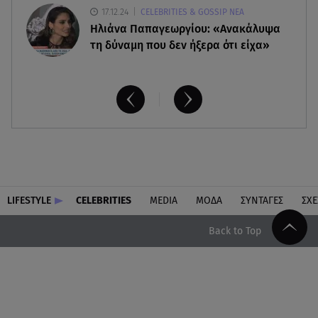
17.12.24
CELEBRITIES & GOSSIP ΝΕΑ
Ηλιάνα Παπαγεωργίου: «Ανακάλυψα
τη δύναμη που δεν ήξερα ότι είχα»
LIFESTYLE
CELEBRITIES
MEDIA
ΜΟΔΑ
ΣΥΝΤΑΓΕΣ
ΣΧΕ
Back to Top