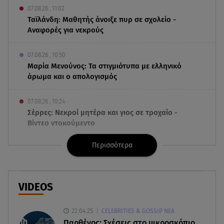
07.08.26 , 11:02
Ταϊλάνδη: Μαθητής άνοιξε πυρ σε σχολείο -
Αναφορές για νεκρούς
07.08.26 , 10:50
Μαρία Μενούνος: Τα στιγμιότυπα με ελληνικό
άρωμα και ο απολογισμός
07.08.26 , 10:24
Σέρρες: Νεκροί μητέρα και γιος σε τροχαίο -
Βίντεο ντοκούμεντο
Περισσότερα
07.08.26 , 10:17
Έξαλλη με θαμώνα η Ιουλία Καλλιμάνη: «Εσένα
σ’ αρέσει αυτό;»
VIDEOS
07.08.26 , 10:05
DS N°7 ÉLYSÉE: Για τον πρόεδρο της Γαλλικής
22.04.25
CELEBRITIES & GOSSIP ΝΕΑ
Δημοκρατίας
Παρθένος: Σχέσεις στο μικροσκόπιο.