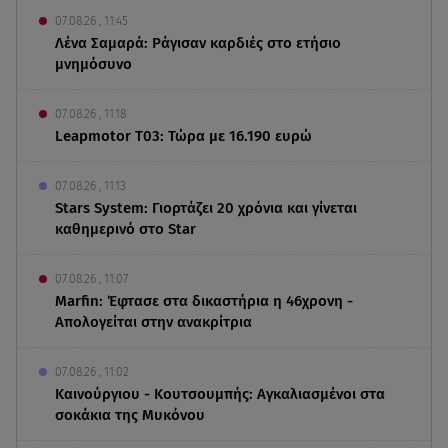
07.08.26 , 11:45
Λένα Σαμαρά: Ράγισαν καρδιές στο ετήσιο
μνημόσυνο
07.08.26 , 11:18
Leapmotor T03: Τώρα με 16.190 ευρώ
07.08.26 , 11:13
Stars System: Γιορτάζει 20 χρόνια και γίνεται
καθημερινό στο Star
07.08.26 , 11:07
Marfin: Έφτασε στα δικαστήρια η 46χρονη -
Απολογείται στην ανακρίτρια
07.08.26 , 11:02
Καινούργιου - Κουτσουμπής: Αγκαλιασμένοι στα
σοκάκια της Μυκόνου