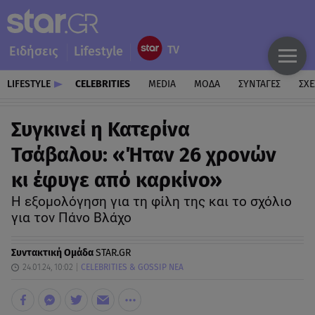
Ειδήσεις
Lifestyle
LIFESTYLE
CELEBRITIES
MEDIA
ΜΟΔΑ
ΣΥΝΤΑΓΕΣ
ΣΧΕ
Συγκινεί η Κατερίνα
Τσάβαλου: «Ήταν 26 χρονών
κι έφυγε από καρκίνο»
Η εξομολόγηση για τη φίλη της και το σχόλιο
για τον Πάνο Βλάχο
Συντακτική Ομάδα
STAR.GR
24.01.24, 10:02
CELEBRITIES & GOSSIP ΝΕΑ