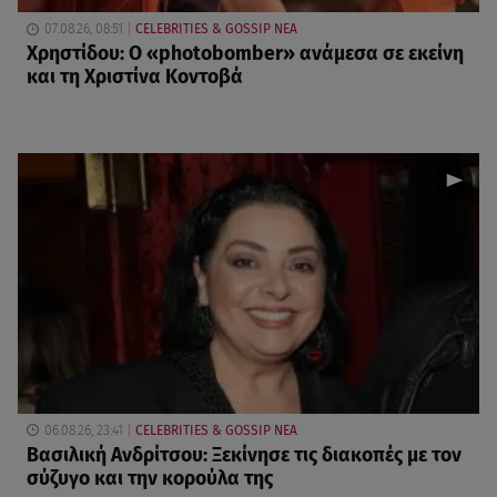
07.08.26, 08:51
CELEBRITIES & GOSSIP ΝΕΑ
Χρηστίδου: Ο «photobomber» ανάμεσα σε εκείνη
και τη Χριστίνα Κοντοβά
06.08.26, 23:41
CELEBRITIES & GOSSIP ΝΕΑ
Βασιλική Ανδρίτσου: Ξεκίνησε τις διακοπές με τον
σύζυγο και την κορούλα της