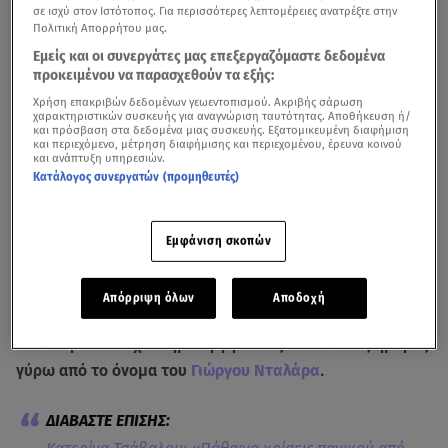
σε ισχύ στον Ιστότοπος. Για περισσότερες λεπτομέρειες ανατρέξτε στην
Πολιτική Απορρήτου μας.
Εμείς και οι συνεργάτες μας επεξεργαζόμαστε δεδομένα
προκειμένου να παρασχεθούν τα εξής:
Χρήση επακριβών δεδομένων γεωεντοπισμού. Ακριβής σάρωση
χαρακτηριστικών συσκευής για αναγνώριση ταυτότητας. Αποθήκευση ή/
και πρόσβαση στα δεδομένα μιας συσκευής. Εξατομικευμένη διαφήμιση
και περιεχόμενο, μέτρηση διαφήμισης και περιεχομένου, έρευνα κοινού
και ανάπτυξη υπηρεσιών.
Η εξομολόγηση της Κατερίνας Τσάβαλου στο Breakfast@Star για το
Κατάλογος συνεργατών (προμηθευτές)
bullying που δεχόταν για τα κιλά της εγκυμοσύνης της
Παραχωρώντας συνέντευξη στην εφημερίδα «On time»
Εμφάνιση σκοπών
και τη Σάσα Σταμάτη,
η
Κατερίνα Τσάβαλου
σχολίασε τις
πρόσφατες δηλώσεις του συναδέλφου της
Πάνου
Απόρριψη όλων
Αποδοχή
Βλάχου
για τους δημιοσιογράφους, αλλά και όλο αυτόν
τον ντόρο που έχει δημιουργηθεί τις τελευταίες ημέρες
γύρω από το όνομα του
Γιώργου Νταλάρα
.