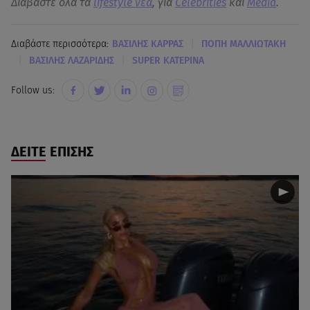
Διαβάστε όλα τα
lifestyle νεα
, για
Celebrities
και
Media
.
|
Διαβάστε περισσότερα:
ΒΑΣΙΛΗΣ ΚΑΡΡΑΣ
ΠΟΠΗ ΜΑΛΛΙΩΤΑΚΗ
|
|
ΒΑΣΙΛΗΣ ΛΑΖΑΡΙΔΗΣ
SUPER ΚΑΤΕΡΙΝΑ
Follow us:
ΔΕΙΤΕ ΕΠΙΣΗΣ