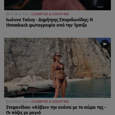
07.08.26, 15:24
CELEBRITIES & GOSSIP ΝΕΑ
Ιωάννα Τούνη - Δημήτρης Σπυριδωνίδης: Η
throwback φωτογραφία από την Ίμπιζα
07.08.26, 14:44
CELEBRITIES & GOSSIP ΝΕΑ
Στεφανίδου: «Κόβει» την ανάσα με το σώμα της -
Οι πόζες με μαγιό