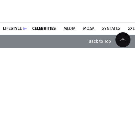
LIFESTYLE
CELEBRITIES
MEDIA
ΜΟΔΑ
ΣΥΝΤΑΓΕΣ
ΣΧΕ
Back to Top