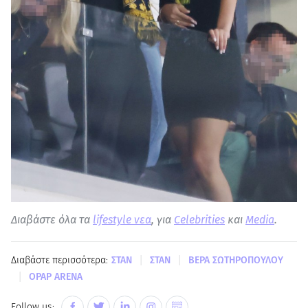
Διαβάστε όλα τα
lifestyle νεα
, για
Celebrities
και
Media
.
|
|
Διαβάστε περισσότερα:
ΣΤΑΝ
ΣΤΑΝ
ΒΕΡΑ ΣΩΤΗΡΟΠΟΥΛΟΥ
|
OPAP ARENA
Follow us: