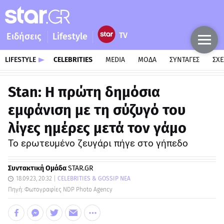
Ειδήσεις
Lifestyle
LIFESTYLE
CELEBRITIES
MEDIA
ΜΟΔΑ
ΣΥΝΤΑΓΕΣ
ΣΧΕ
Stan: Η πρώτη δημόσια
εμφάνιση με τη σύζυγό του
λίγες ημέρες μετά τον γάμο
Το ερωτευμένο ζευγάρι πήγε στο γήπεδο
Συντακτική Ομάδα
STAR.GR
18.09.23, 20:32
CELEBRITIES & GOSSIP ΝΕΑ
Πηγή: Φωτογραφίες NDP Photo Agency