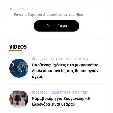
08.08.26 , 16:07
Ευγενία Σαμαρά: Διακοπάρει με τον Νίκο
Μουτσινά - Πού βρίσκονται;
Περισσότερα
08.08.26 , 16:00
Back to black: η διαχρονική αξία του μαύρου
στην καλοκαιρινή γκαρνταρόμπα
VIDEOS
08.08.26 , 15:20
22.04.25
CELEBRITIES & GOSSIP ΝΕΑ
Δούκισσα Νομικού: Από τη Μύκονο «πετάχτηκε»
Παρθένος: Σχέσεις στο μικροσκόπιο.
στη Γαλλική Πολυνησία!
Δουλειά και υγεία, σας δημιουργούν
άγχος
08.08.26 , 15:01
Λυκαβηττός: Σε 57χρονη γυναίκα ανήκει η σορός
που βρέθηκε σε σπηλιά
20.02.25
CELEBRITIES & GOSSIP ΝΕΑ
Καραβοκύρη για Ζουγανέλη: «Η
08.08.26 , 14:50
Ελεωνόρα είναι θεάρα»
Κατερίνα Καινούργιου: Η Πάρος και το cool