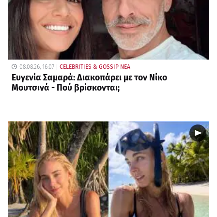
08.08.26, 16:07
CELEBRITIES & GOSSIP ΝΕΑ
Ευγενία Σαμαρά: Διακοπάρει με τον Νίκο
Μουτσινά - Πού βρίσκονται;