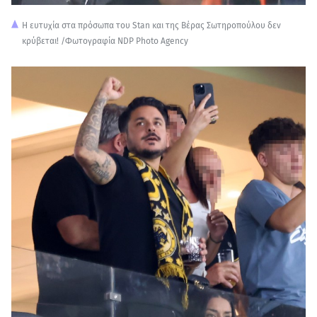
Η ευτυχία στα πρόσωπα του Stan και της Βέρας Σωτηροπούλου δεν
κρύβεται! /Φωτογραφία NDP Photo Agency