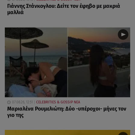
Γιάννης Στάνκογλου: Δείτε τον έφηβο με μακριά
μαλλιά
07.08.26, 12:51
CELEBRITIES & GOSSIP ΝΕΑ
Μαριαλένα Ρουμελιώτη: Δύο -υπέροχοι- μήνες τον
γιο της