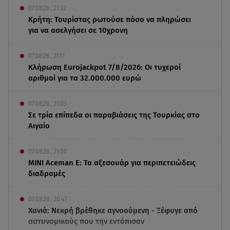
07.08.26 , 21:32
Κρήτη: Τουρίστας ρωτούσε πόσο να πληρώσει
για να ασελγήσει σε 10χρονη
07.08.26 , 21:17
Κλήρωση Eurojackpot 7/8/2026: Οι τυχεροί
αριθμοί για τα 32.000.000 ευρώ
07.08.26 , 21:03
Σε τρία επίπεδα οι παραβιάσεις της Τουρκίας στο
Αιγαίο
07.08.26 , 21:00
MINI Aceman E: Τα αξεσουάρ για περιπετειώδεις
διαδρομές
07.08.26 , 20:47
Χανιά: Νεκρή βρέθηκε αγνοούμενη - Ξέφυγε από
αστυνομικούς που την εντόπισαν