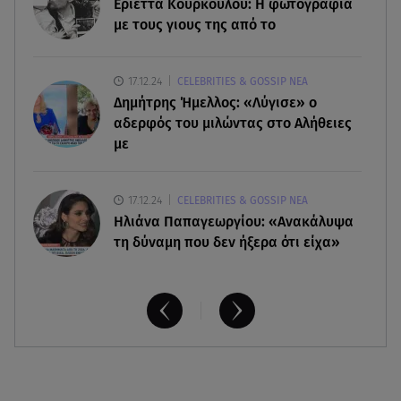
Κυκλάδες
Εριέττα Κούρκουλου: Η φωτογραφία
με τους γιους της από το
07.08.26 , 17:44
Παιδικοί σταθμοί: Πότε βγαίνουν τα προσωρινά
17.12.24
CELEBRITIES & GOSSIP ΝΕΑ
αποτελέσματα
Δημήτρης Ήμελλος: «Λύγισε» ο
αδερφός του μιλώντας στο Αλήθειες
με
17.12.24
CELEBRITIES & GOSSIP ΝΕΑ
Ηλιάνα Παπαγεωργίου: «Ανακάλυψα
τη δύναμη που δεν ήξερα ότι είχα»