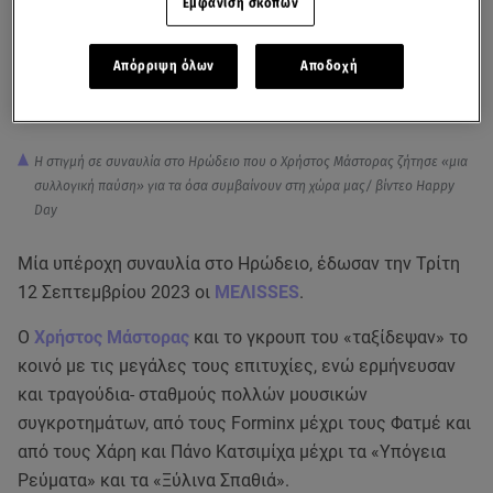
Εμφάνιση σκοπών
Απόρριψη όλων
Αποδοχή
Η στιγμή σε συναυλία στο Ηρώδειο που ο Χρήστος Μάστορας ζήτησε «μια
συλλογική παύση» για τα όσα συμβαίνουν στη χώρα μας/ βίντεο Happy
Day
Μία υπέροχη συναυλία στο Ηρώδειο, έδωσαν την Τρίτη
12 Σεπτεμβρίου 2023 οι
MEΛΙSSES
.
Ο
Χρήστος Μάστορας
και το γκρουπ του «ταξίδεψαν» το
κοινό με τις μεγάλες τους επιτυχίες, ενώ ερμήνευσαν
και τραγούδια- σταθμούς πολλών μουσικών
συγκροτημάτων, από τους Forminx μέχρι τους Φατμέ και
από τους Xάρη και Πάνο Κατσιμίχα μέχρι τα «Υπόγεια
Ρεύματα» και τα «Ξύλινα Σπαθιά».