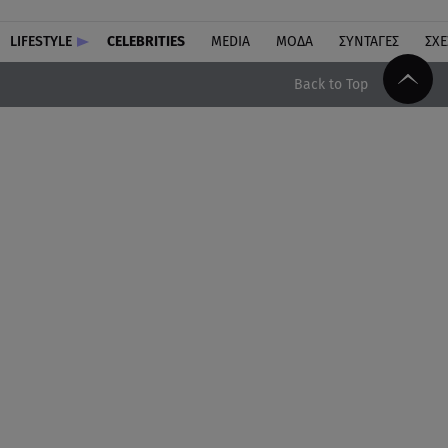
LIFESTYLE
CELEBRITIES
MEDIA
ΜΟΔΑ
ΣΥΝΤΑΓΕΣ
ΣΧΕ
Back to Top