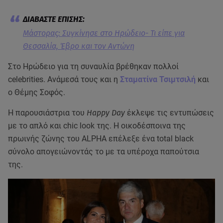
Μάστορας: Συγκίνησε στο Ηρώδειο- Τι είπε για
Θεσσαλία, Έβρο και τον Αντώνη
Στο Ηρώδειο για τη συναυλία βρέθηκαν πολλοί
celebrities. Ανάμεσά τους και η
Σταματίνα Τσιμτσιλή
και
ο Θέμης Σοφός.
Η παρουσιάστρια του
Happy Day
έκλεψε τις εντυπώσεις
με το απλό και chic look της. Η οικοδέσποινα της
πρωινής ζώνης του ALPHA επέλεξε ένα total black
σύνολο απογειώνοντάς το με τα υπέροχα παπούτσια
της.