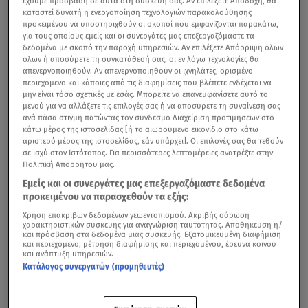
έχουμε πρόσβαση σε αυτά στη συσκευή σας. Αν επιλέξετε Αποδοχή, θα
καταστεί δυνατή η ενεργοποίηση τεχνολογιών παρακολούθησης
προκειμένου να υποστηριχθούν οι σκοποί που εμφανίζονται παρακάτω,
για τους οποίους εμείς και οι συνεργάτες μας επεξεργαζόμαστε τα
δεδομένα με σκοπό την παροχή υπηρεσιών. Αν επιλέξετε Απόρριψη όλων
όλων ή αποσύρετε τη συγκατάθεσή σας, οι εν λόγω τεχνολογίες θα
απενεργοποιηθούν. Αν απενεργοποιηθούν οι ιχνηλάτες, ορισμένο
περιεχόμενο και κάποιες από τις διαφημίσεις που βλέπετε ενδέχεται να
μην είναι τόσο σχετικές με εσάς. Μπορείτε να επανεμφανίσετε αυτό το
μενού για να αλλάξετε τις επιλογές σας ή να αποσύρετε τη συναίνεσή σας
ανά πάσα στιγμή πατώντας τον σύνδεσμο Διαχείριση προτιμήσεων στο
κάτω μέρος της ιστοσελίδας [ή το αιωρούμενο εικονίδιο στο κάτω
αριστερό μέρος της ιστοσελίδας, εάν υπάρχει]. Οι επιλογές σας θα τεθούν
σε ισχύ στον Ιστότοπος. Για περισσότερες λεπτομέρειες ανατρέξτε στην
Πολιτική Απορρήτου μας.
Εμείς και οι συνεργάτες μας επεξεργαζόμαστε δεδομένα
προκειμένου να παρασχεθούν τα εξής:
Χρήση επακριβών δεδομένων γεωεντοπισμού. Ακριβής σάρωση
χαρακτηριστικών συσκευής για αναγνώριση ταυτότητας. Αποθήκευση ή/
και πρόσβαση στα δεδομένα μιας συσκευής. Εξατομικευμένη διαφήμιση
και περιεχόμενο, μέτρηση διαφήμισης και περιεχομένου, έρευνα κοινού
και ανάπτυξη υπηρεσιών.
Κατάλογος συνεργατών (προμηθευτές)