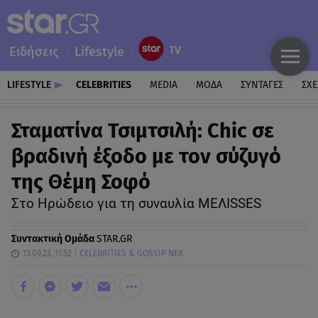
Ειδήσεις
Lifestyle
LIFESTYLE
CELEBRITIES
MEDIA
ΜΟΔΑ
ΣΥΝΤΑΓΕΣ
ΣΧΕ
Σταματίνα Τσιμτσιλή: Chic σε
βραδινή έξοδο με τον σύζυγό
της Θέμη Σοφό
Στο Ηρώδειο για τη συναυλία MEΛΙSSES
Συντακτική Ομάδα
STAR.GR
13.09.23, 11:52
CELEBRITIES & GOSSIP ΝΕΑ