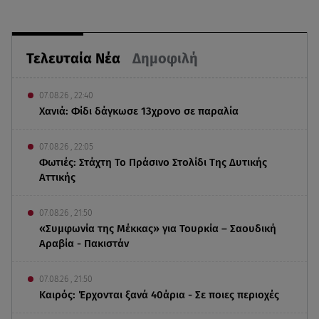
Τελευταία Νέα
Δημοφιλή
07.08.26 , 22:40
Χανιά: Φίδι δάγκωσε 13χρονο σε παραλία
07.08.26 , 22:05
Φωτιές: Στάχτη Το Πράσινο Στολίδι Της Δυτικής
Αττικής
07.08.26 , 21:50
«Συμφωνία της Μέκκας» για Τουρκία – Σαουδική
Αραβία - Πακιστάν
07.08.26 , 21:50
Καιρός: Έρχονται ξανά 40άρια - Σε ποιες περιοχές