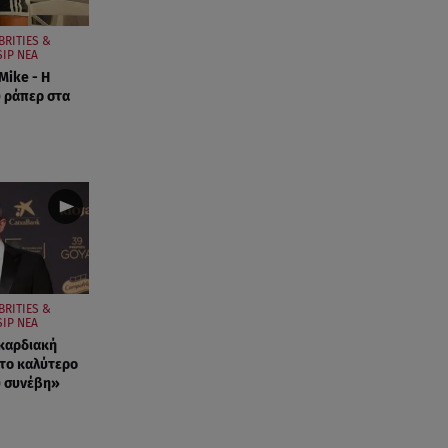
BRITIES &
IP ΝΕΑ
Mike - Η
 ράπερ στα
BRITIES &
IP ΝΕΑ
καρδιακή
το καλύτερο
υ συνέβη»