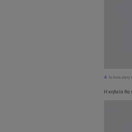
Το insta story
Η κηδεία θα 