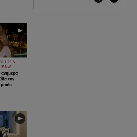
BRITIES &
IP ΝΕΑ
η ανήμερα
ίδα τον
 μου!»