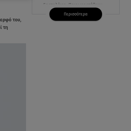
Εορτολόγιο: Ποιοι γιορτάζουν
στις 7 Αυγούστου
Περισσότερα
δερφό του,
06.08.26 , 23:41
ί τη
Βασιλική Ανδρίτσου: Ξεκίνησε
τις διακοπές με τον σύζυγο και
την κορούλα της
06.08.26 , 23:11
Αγγελική Ηλιάδη ανήμερα του
Σωτήρος: «Είδα τον Χριστό
μπροστά μου!»
06.08.26 , 22:39
Γαρυφαλλιά Καληφώνη:
Διακοπές στην Πάρο χωρίς τον
Χρήστο Μάστορα
06.08.26 , 22:12