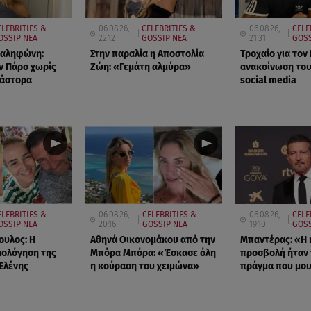
ELEBRITIES &
06.08.26,
CELEBRITIES &
06.08.26,
CELE
OSSIP ΝΕΑ
22:12
GOSSIP ΝΕΑ
21:31
GOSS
Καληφώνη:
Στην παραλία η Αποστολία
Τροχαίο για τον 
ν Πάρο χωρίς
Ζώη: «Γεμάτη αλμύρα»
ανακοίνωση του
Μάστορα
social media
ELEBRITIES &
06.08.26,
CELEBRITIES &
06.08.26,
CELE
OSSIP ΝΕΑ
20:16
GOSSIP ΝΕΑ
19:10
GOSS
ουλος: Η
Αθηνά Οικονομάκου από την
Μπαντέρας: «Η 
μολόγηση της
Μπόρα Μπόρα: «Έσκασε όλη
προσβολή ήταν 
 Ελένης
η κούραση του χειμώνα»
πράγμα που μο