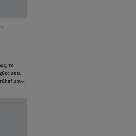
Στην παραλία η Αποστολία Ζώη:
«Γεμάτη αλμύρα»
06.08.26 , 22:10
cy
Κλήρωση Τζόκερ 6/8/2026: Οι
τυχεροί αριθμοί για τα
2.500.000 ευρώ
06.08.26 , 22:02
Σύγκρουση τραμ στη Γερμανία:
ας, το
25 τραυματίες, 7 σε σοβαρή
χθες εκεί
κατάσταση
erChef μου
»,
06.08.26 , 21:59
Νέες τουρκικές προκλήσεις στο
Αιγαίο - Αερομαχία με ελληνικά
F-16
06.08.26 , 21:31
Τροχαίο για τον Mike - Η