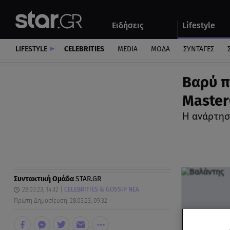
Αθλητικά
Quiz
Ειδήσεις
Lifestyle
Αυτοκίνητο
LIFESTYLE
CELEBRITIES
MEDIA
ΜΟΔΑ
ΣΥΝΤΑΓΕΣ
Βαρύ π
Master
Η ανάρτησ
Συντακτική Ομάδα
STAR.GR
28.03.23, 14:32
CELEBRITIES & GOSSIP ΝΕΑ
Πρώτη Δημοσίευση: 28.03.23, 09:32