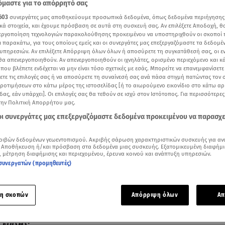
μαστε για το απόρρητό σας
603
συνεργάτες μας αποθηκεύουμε προσωπικά δεδομένα, όπως δεδομένα περιήγησης
κά στοιχεία, και έχουμε πρόσβαση σε αυτά στη συσκευή σας. Αν επιλέξετε Αποδοχή, θ
νεργοποίηση τεχνολογιών παρακολούθησης προκειμένου να υποστηριχθούν οι σκοποί
ι παρακάτω, για τους οποίους εμείς και οι συνεργάτες μας επεξεργαζόμαστε τα δεδομέ
υπηρεσιών. Αν επιλέξετε Απόρριψη όλων όλων ή αποσύρετε τη συγκατάθεσή σας, οι ε
 θα απενεργοποιηθούν. Αν απενεργοποιηθούν οι ιχνηλάτες, ορισμένο περιεχόμενο και κά
 που βλέπετε ενδέχεται να μην είναι τόσο σχετικές με εσάς. Μπορείτε να επανεμφανίσετ
ξετε τις επιλογές σας ή να αποσύρετε τη συναίνεσή σας ανά πάσα στιγμή πατώντας τον
προτιμήσεων στο κάτω μέρος της ιστοσελίδας [ή το αιωρούμενο εικονίδιο στο κάτω α
δας, εάν υπάρχει]. Οι επιλογές σας θα τεθούν σε ισχύ στον Ιστότοπος. Για περισσότερε
την Πολιτική Απορρήτου μας.
 οι συνεργάτες μας επεξεργαζόμαστε δεδομένα προκειμένου να παρασχ
Δείτε περισσότερα άρθρα μας στα αποτελέσματα αναζήτησης
ριβών δεδομένων γεωεντοπισμού. Ακριβής σάρωση χαρακτηριστικών συσκευής για αν
 Αποθήκευση ή/και πρόσβαση στα δεδομένα μιας συσκευής. Εξατομικευμένη διαφήμι
Add star.gr on Google
, μέτρηση διαφήμισης και περιεχομένου, έρευνα κοινού και ανάπτυξη υπηρεσιών.
συνεργατών (προμηθευτές)
ε ο Παναγιώτης Αυγενικός στο
Breakfast@Star
η σκοπών
Απόρριψη όλων
Απ
ες για την οικογένεια του Ροδίτη τραγουδιστή,
Βαλάντη
.