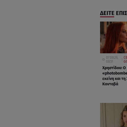
ΔΕΙΤΕ ΕΠΙ
07.08.26,
CE
08:51
G
Χρηστίδου: Ο
«photobombe
εκείνη και τη
Κοντοβά