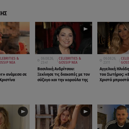
ΣΗΣ
LEBRITIES &
06.08.26,
CELEBRITIES &
06.08.26,
CELE
OSSIP ΝΕΑ
23:41
GOSSIP ΝΕΑ
23:11
GOSS
Βασιλική Ανδρίτσου:
Αγγελική Ηλιάδ
r» ανάμεσα σε
Ξεκίνησε τις διακοπές με τον
του Σωτήρος: «Ε
 Χριστίνα
σύζυγο και την κορούλα της
Χριστό μπροστά