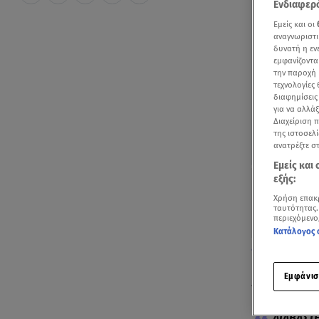
Ενδιαφερό
Εμείς και οι
αναγνωριστι
δυνατή η ε
εμφανίζοντα
την παροχή 
τεχνολογίες
διαφημίσεις
για να αλλά
Διαχείριση 
της ιστοσελί
ανατρέξτε σ
Εμείς και
εξής:
Χρήση επακ
ταυτότητας.
περιεχόμενο
Κατάλογος 
Δείτε όσα είπ
Εμφάνισ
Δύσκολες ώρ