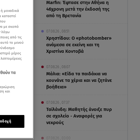
Marfin: Έφτασε στην Αθήνα η
46χρονη μετά την έκδοσή της
 ή μοναδικά
από τη Βρετανία
α καταστεί
 που
να με σκοπό
07.08.26 , 08:51
ν λόγω
ποιες από τις
Χρηστίδου: Ο «photobomber»
ε αυτό το μενού
ανάμεσα σε εκείνη και τη
 σύνδεσμο
Χριστίνα Κοντοβά
ριστερό μέρος
ς λεπτομέρειες
07.08.26 , 08:07
εθούν τα
Μάλια: «Είδα τα παιδάκια να
κουνάνε τα χέρια και να ζητάνε
βοήθεια»
αγνώριση
ση και
07.08.26 , 07:37
Ταϊλάνδη: Μαθητής άνοιξε πυρ
σε σχολείο - Αναφορές για
οδοχή
νεκρούς
07.08.26 , 03:00