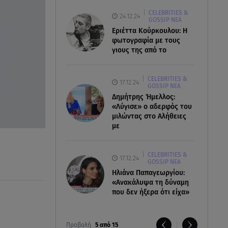
CELEBRITIES &
24.12.24
GOSSIP ΝΕΑ
Εριέττα Κούρκουλου: Η
φωτογραφία με τους
γιους της από το
CELEBRITIES &
17.12.24
GOSSIP ΝΕΑ
Δημήτρης Ήμελλος:
«Λύγισε» ο αδερφός του
μιλώντας στο Αλήθειες
με
CELEBRITIES &
17.12.24
GOSSIP ΝΕΑ
Ηλιάνα Παπαγεωργίου:
«Ανακάλυψα τη δύναμη
που δεν ήξερα ότι είχα»
Προβολή
5 από 15