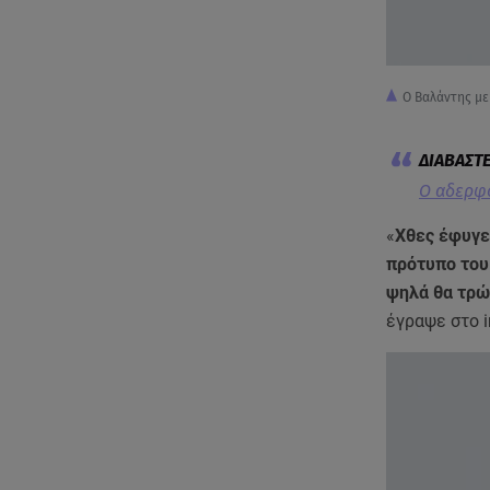
Ο Βαλάντης με
Ο αδερφό
«
Χθες έφυγε 
πρότυπο του
ψηλά θα τρών
έγραψε στο 