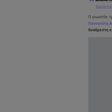
Βαλάντης
Ο γνωστός τρ
Παναγιώτη Α
δυσάρεστη ε