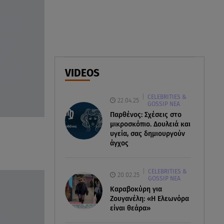
ανακοίνωση του ράπερ στα
social media
06.08.26 , 21:22
Ισραήλ - Κύπρος - Κρήτη: Το
μεγαλύτερο υποθαλάσσιο
VIDEOS
καλώδιο στον κόσμο
CELEBRITIES &
06.08.26 , 21:07
22.04.25
GOSSIP ΝΕΑ
Motor Oil: Δωρεά
Παρθένος: Σχέσεις στο
πυροσβεστικών οχημάτων και
μικροσκόπιο. Δουλειά και
εξοπλισμού στον Άγιο Βασίλειο
υγεία, σας δημιουργούν
άγχος
CELEBRITIES &
20.02.25
GOSSIP ΝΕΑ
Καραβοκύρη για
Ζουγανέλη: «Η Ελεωνόρα
είναι θεάρα»