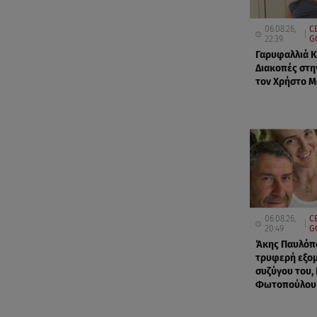
06.08.26,
C
22:39
G
Γαρυφαλλιά 
Διακοπές στη
τον Χρήστο 
06.08.26,
C
20:49
G
Άκης Παυλόπ
τρυφερή εξο
συζύγου του,
Φωτοπούλου