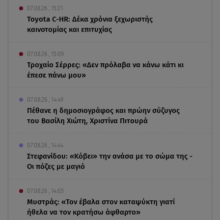
07.08.26 , 15:21
Toyota C-HR: Δέκα χρόνια ξεχωριστής
καινοτομίας και επιτυχίας
07.08.26 , 15:09
Τροχαίο Σέρρες: «Δεν πρόλαβα να κάνω κάτι κι
έπεσε πάνω μου»
07.08.26 , 14:49
Πέθανε η δημοσιογράφος και πρώην σύζυγος
του Βασίλη Χιώτη, Χριστίνα Πιτουρά
07.08.26 , 14:44
Στεφανίδου: «Κόβει» την ανάσα με το σώμα της -
Οι πόζες με μαγιό
07.08.26 , 14:05
Μυστράς: «Τον έβαλα στον καταψύκτη γιατί
ήθελα να τον κρατήσω άφθαρτο»