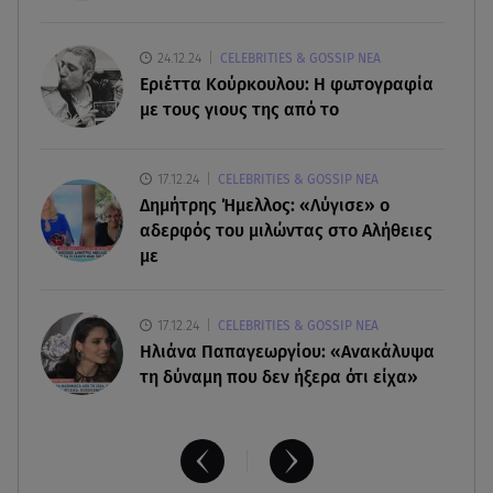
«Ζαμπόν» και του Σκαφτούρου
07.08.26 , 12:51
24.12.24
CELEBRITIES & GOSSIP ΝΕΑ
Μαριαλένα Ρουμελιώτη: Δύο -υπέροχοι- μήνες
Εριέττα Κούρκουλου: Η φωτογραφία
τον γιο της
με τους γιους της από το
07.08.26 , 12:35
17.12.24
CELEBRITIES & GOSSIP ΝΕΑ
Τουρισμός για όλους: Συνεχίζονται οι αιτήσεις –
Δημήτρης Ήμελλος: «Λύγισε» ο
Ποιοι κάνουν σήμερα
αδερφός του μιλώντας στο Αλήθειες
με
17.12.24
CELEBRITIES & GOSSIP ΝΕΑ
Ηλιάνα Παπαγεωργίου: «Ανακάλυψα
τη δύναμη που δεν ήξερα ότι είχα»