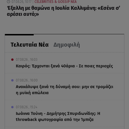
07.08.26, 10:17
CELEBRITIES & GOSSIP ΝΕΑ
Έξαλλη με θαμώνα η Ιουλία Καλλιμάνη: «Εσένα σ’
αρέσει αυτό;»
Τελευταία Νέα
Δημοφιλή
07.08.26 , 16:03
Καιρός: Έρχονται ξανά 40άρια - Σε ποιες περιοχές
07.08.26 , 16:00
Ανακάλυψε ξανά τη δύναμή σου: μην σε τρομάζει
η μυϊκή απώλεια
07.08.26 , 15:24
Ιωάννα Τούνη - Δημήτρης Σπυριδωνίδης: Η
throwback φωτογραφία από την Ίμπιζα