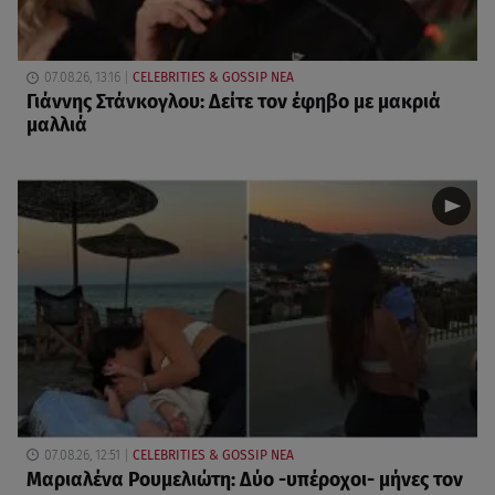
07.08.26, 13:16
CELEBRITIES & GOSSIP ΝΕΑ
Γιάννης Στάνκογλου: Δείτε τον έφηβο με μακριά
μαλλιά
07.08.26, 12:51
CELEBRITIES & GOSSIP ΝΕΑ
Μαριαλένα Ρουμελιώτη: Δύο -υπέροχοι- μήνες τον