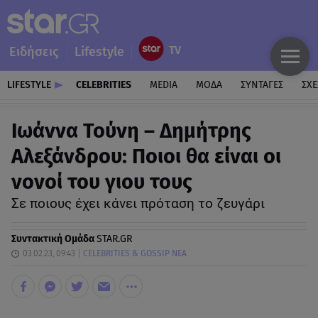
Ειδήσεις
Lifestyle
LIFESTYLE
CELEBRITIES
MEDIA
ΜΟΔΑ
ΣΥΝΤΑΓΕΣ
ΣΧΕ
Ιωάννα Τούνη – Δημήτρης
Αλεξάνδρου: Ποιοι θα είναι οι
νονοί του γιου τους
Σε ποιους έχει κάνει πρόταση το ζευγάρι
Συντακτική Ομάδα
STAR.GR
03.02.23, 09:43
CELEBRITIES & GOSSIP ΝΕΑ