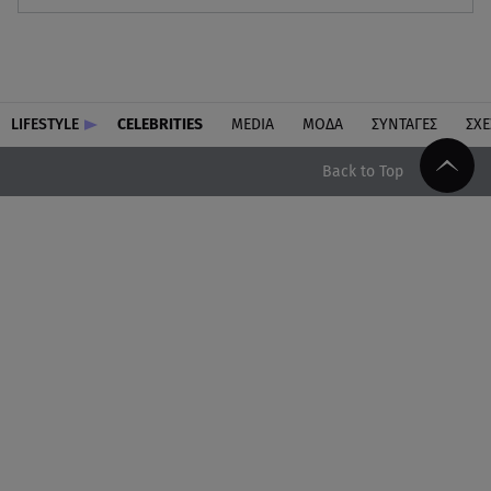
LIFESTYLE
CELEBRITIES
MEDIA
ΜΟΔΑ
ΣΥΝΤΑΓΕΣ
ΣΧΕ
Back to Top