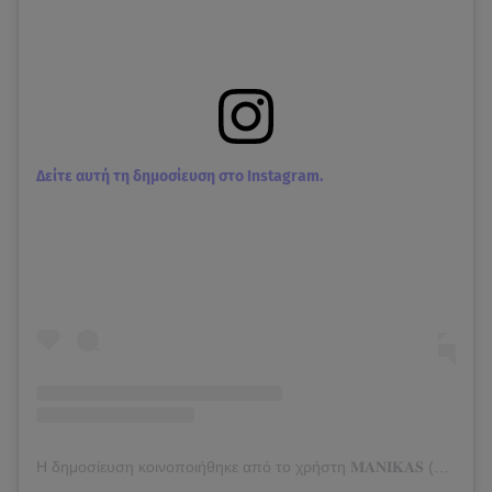
Δείτε αυτή τη δημοσίευση στο Instagram.
Η δημοσίευση κοινοποιήθηκε από το χρήστη 𝐌𝐀𝐍𝐈𝐊𝐀𝐒 (@giorgosmanikas)