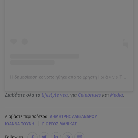
Η δημοσίευση κοινοποιήθηκε από το χρήστη Ι ω ά ν ν α Τ ο ύ ν η (@j.touni)
Διαβάστε όλα τα
lifestyle νεα
, για
Celebrities
και
Media
.
|
Διαβάστε περισσότερα:
ΔΗΜΗΤΡΗΣ ΑΛΕΞΑΝΔΡΟΥ
|
ΙΩΑΝΝΑ ΤΟΥΝΗ
ΓΙΩΡΓΟΣ ΜΑΝΙΚΑΣ
Follow us: