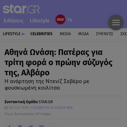
Ειδήσεις
Lifestyle
LIFESTYLE
CELEBRITIES
MEDIA
ΜΟΔΑ
ΣΥΝΤΑΓΕΣ
ΣΧΕ
Αθηνά Ωνάση: Πατέρας για
τρίτη φορά ο πρώην σύζυγός
της, Αλβάρο
Η ανάρτηση της Ντενίζ Σεβέρο με
φουσκωμένη κοιλίτσα
Συντακτική Ομάδα
STAR.GR
04.11.22, 17:39
CELEBRITIES & GOSSIP ΝΕΑ
Πηγή: Φωτογραφίες AP Images