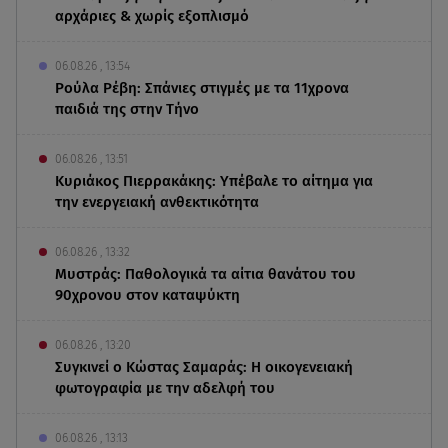
αρχάριες & χωρίς εξοπλισμό
06.08.26 , 13:54
Ρούλα Ρέβη: Σπάνιες στιγμές με τα 11χρονα
παιδιά της στην Τήνο
06.08.26 , 13:51
Κυριάκος Πιερρακάκης: Υπέβαλε το αίτημα για
την ενεργειακή ανθεκτικότητα
06.08.26 , 13:32
Μυστράς: Παθολογικά τα αίτια θανάτου του
90χρονου στον καταψύκτη
06.08.26 , 13:20
Συγκινεί ο Κώστας Σαμαράς: Η οικογενειακή
φωτογραφία με την αδελφή του
06.08.26 , 13:13