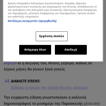
Χρήση επακριβών δεδομένων γεωεντοπισμού. Ακριβής σάρωση
χαρακτηριστικών συσκευής για αναγνώριση ταυτότητας. Αποθήκευση ή/
και πρόσβαση στα δεδομένα μιας συσκευής. Εξατομικευμένη διαφήμιση
και περιεχόμενο, μέτρηση διαφήμισης και περιεχομένου, έρευνα κοινού
και ανάπτυξη υπηρεσιών.
Κατάλογος συνεργατών (προμηθευτές)
Εμφάνιση σκοπών
Δείτε παλιότερο βίντεο για τον Αλβάρο από την εκπομπή
Μεσημέρι #Not
Απόρριψη όλων
Αποδοχή
Σε πελάγη ευτυχίας πλέουν ο πρώην της
Αθηνάς Ωνάση
,
Αλβάρο
κι η σύζυγός του, Ντενίζ Σεβέρο, καθώς σε
λίγους μήνες θα γίνουν ξανά γονείς
.
Αλβάρο: Ο πρώην της Ωνάση θα γίνει πατέρας!
Την ευχάριστη είδηση γνωστοποίησε η καλλονή
δημοσιογράφος το μεσημέρι της Παρασκευής
μέσα από