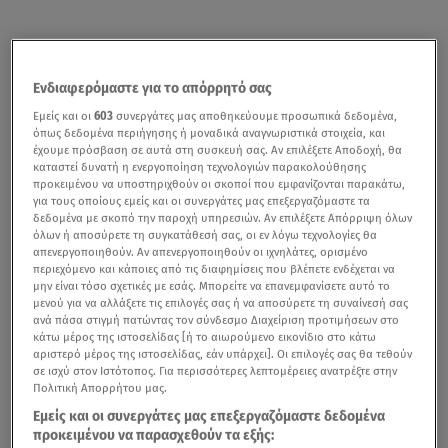
Ενδιαφερόμαστε για το απόρρητό σας
Εμείς και οι
603
συνεργάτες μας αποθηκεύουμε προσωπικά δεδομένα,
όπως δεδομένα περιήγησης ή μοναδικά αναγνωριστικά στοιχεία, και
έχουμε πρόσβαση σε αυτά στη συσκευή σας. Αν επιλέξετε Αποδοχή, θα
καταστεί δυνατή η ενεργοποίηση τεχνολογιών παρακολούθησης
προκειμένου να υποστηριχθούν οι σκοποί που εμφανίζονται παρακάτω,
για τους οποίους εμείς και οι συνεργάτες μας επεξεργαζόμαστε τα
δεδομένα με σκοπό την παροχή υπηρεσιών. Αν επιλέξετε Απόρριψη όλων
όλων ή αποσύρετε τη συγκατάθεσή σας, οι εν λόγω τεχνολογίες θα
απενεργοποιηθούν. Αν απενεργοποιηθούν οι ιχνηλάτες, ορισμένο
περιεχόμενο και κάποιες από τις διαφημίσεις που βλέπετε ενδέχεται να
μην είναι τόσο σχετικές με εσάς. Μπορείτε να επανεμφανίσετε αυτό το
μενού για να αλλάξετε τις επιλογές σας ή να αποσύρετε τη συναίνεσή σας
ανά πάσα στιγμή πατώντας τον σύνδεσμο Διαχείριση προτιμήσεων στο
κάτω μέρος της ιστοσελίδας [ή το αιωρούμενο εικονίδιο στο κάτω
αριστερό μέρος της ιστοσελίδας, εάν υπάρχει]. Οι επιλογές σας θα τεθούν
σε ισχύ στον Ιστότοπος. Για περισσότερες λεπτομέρειες ανατρέξτε στην
Πολιτική Απορρήτου μας.
Εμείς και οι συνεργάτες μας επεξεργαζόμαστε δεδομένα
προκειμένου να παρασχεθούν τα εξής: