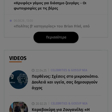
«Κρυφός» γάμος για διάσημο ζευγάρι; - Οι
φωτογραφίες με τις βέρες
06.08.26 , 13:00
«Πολίτες β' κατηγορίας» του Brian Friel, από
Δευτέρα 5 Οκτωβρίου
Περισσότερα
06.08.26 , 12:40
Dacia: Πρωταγωνιστεί και στον στίβο
VIDEOS
06.08.26 , 12:33
Παρουσιάστηκε η εφαρμογή myAGRO: Πότε
22.04.25
CELEBRITIES & GOSSIP ΝΕΑ
ξεκινούν οι πληρωμές στους αγρότες
Παρθένος: Σχέσεις στο μικροσκόπιο.
Δουλειά και υγεία, σας δημιουργούν
06.08.26 , 12:29
άγχος
Πέτρος Πολυχρονίδης: Στο Θεματικό Πάρκο Star
Wars στη Disneyland
20.02.25
CELEBRITIES & GOSSIP ΝΕΑ
06.08.26 , 12:08
Καραβοκύρη για Ζουγανέλη: «Η