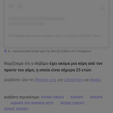
Η δημοσίευση κοινοποιήθηκε από το χρήστη Denize Severo de Miranda (@denizesevero)
Η... οικογενειακή ανάρτηση της Ντενίζ Σεβέρο στο Instagram
Θυμίζουμε ότι ο Αλβάρο
έχει ακόμα μια κόρη από τον
πρώτο του γάμο, η οποία είναι σήμερα 23 ετών
.
Διαβάστε όλα τα
lifestyle νεα
, για
Celebrities
και
Media
.
|
|
Διαβάστε περισσότερα:
ΑΘΗΝΑ ΩΝΑΣΗ
ΑΛΒΑΡΟ
ΑΛΒΑΡΟ
|
|
|
ΑΛΒΑΡΟ ΝΤΕ ΜΙΡΑΝΤΑ ΝΕΤΟ
ΝΤΕΝΙΖ ΣΕΒΕΡΟ
DENIZE SEVERO