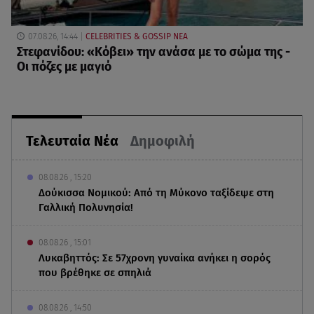
07.08.26, 14:44
CELEBRITIES & GOSSIP ΝΕΑ
Στεφανίδου: «Κόβει» την ανάσα με το σώμα της -
Οι πόζες με μαγιό
Τελευταία Νέα
Δημοφιλή
08.08.26 , 15:20
Δούκισσα Νομικού: Από τη Μύκονο ταξίδεψε στη
Γαλλική Πολυνησία!
08.08.26 , 15:01
Λυκαβηττός: Σε 57χρονη γυναίκα ανήκει η σορός
που βρέθηκε σε σπηλιά
08.08.26 , 14:50