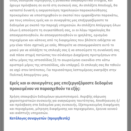
όπως δεδομένα περιήγησης ή μοναδικά αναγνωριστικά στοιχεία, και
έχουμε πρόσβαση σε αυτά στη συσκευή σας. Αν επιλέξετε Αποδοχή, θα
καταστεί δυνατή η ενεργοποίηση τεχνολογιών παρακολούθησης
προκειμένου να υποστηριχθούν οι σκοποί που εμφανίζονται παρακάτω,
για τους οποίους εμείς και οι συνεργάτες μας επεξεργαζόμαστε τα
δεδομένα με σκοπό την παροχή υπηρεσιών. Αν επιλέξετε Απόρριψη όλων
όλων ή αποσύρετε τη συγκατάθεσή σας, οι εν λόγω τεχνολογίες θα
απενεργοποιηθούν. Αν απενεργοποιηθούν οι ιχνηλάτες, ορισμένο
περιεχόμενο και κάποιες από τις διαφημίσεις που βλέπετε ενδέχεται να
μην είναι τόσο σχετικές με εσάς. Μπορείτε να επανεμφανίσετε αυτό το
μενού για να αλλάξετε τις επιλογές σας ή να αποσύρετε τη συναίνεσή σας
ανά πάσα στιγμή πατώντας τον σύνδεσμο Διαχείριση προτιμήσεων στο
κάτω μέρος της ιστοσελίδας [ή το αιωρούμενο εικονίδιο στο κάτω
αριστερό μέρος της ιστοσελίδας, εάν υπάρχει]. Οι επιλογές σας θα τεθούν
σε ισχύ στον Ιστότοπος. Για περισσότερες λεπτομέρειες ανατρέξτε στην
Πολιτική Απορρήτου μας.
Εμείς και οι συνεργάτες μας επεξεργαζόμαστε δεδομένα
προκειμένου να παρασχεθούν τα εξής:
Χρήση επακριβών δεδομένων γεωεντοπισμού. Ακριβής σάρωση
χαρακτηριστικών συσκευής για αναγνώριση ταυτότητας. Αποθήκευση ή/
και πρόσβαση στα δεδομένα μιας συσκευής. Εξατομικευμένη διαφήμιση
και περιεχόμενο, μέτρηση διαφήμισης και περιεχομένου, έρευνα κοινού
και ανάπτυξη υπηρεσιών.
Κατάλογος συνεργατών (προμηθευτές)