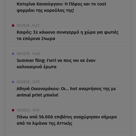
Κατερίνα Καινούργιου: Η Πάρος και το cool
φορμάκι της κορούλας της!
08.08.26 , 14:25
Καιρός: Σε κόκκινο συναγερμό η χώρα για φωτιές
τα επόμενα 24ωρα
08.08.26 , 14:00
Summer fling: Γιατί να πεις ναι σε έναν
καλοκαιρινό έρωτα
08.08.26 , 13:59
Αθηνά Οικονομάκου: Οι... hot αναρτήσεις της με
animal print μπικίνι!
08.08.26 , 13:49
Πάνω από 56.000 επιβάτες αναχώρησαν σήμερα
από τα λιμάνια της Αττικής