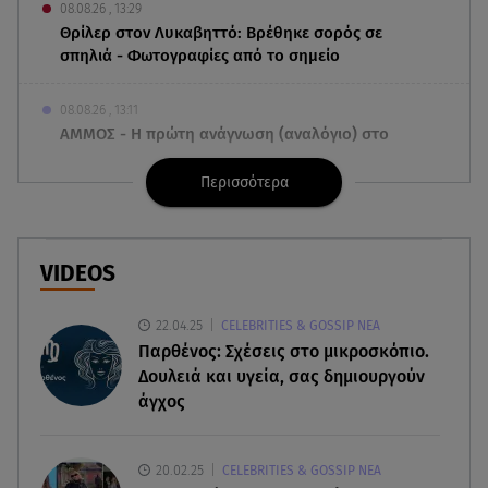
08.08.26 , 13:29
Θρίλερ στον Λυκαβηττό: Βρέθηκε σορός σε
σπηλιά - Φωτογραφίες από το σημείο
08.08.26 , 13:11
ΑΜΜΟΣ - Η πρώτη ανάγνωση (αναλόγιο) στο
θέατρο Άβατον
Περισσότερα
08.08.26 , 13:07
Σέρρες: Απόσπαση προσοχής ή απειρία πίσω από
το φονικό τροχαίο
VIDEOS
08.08.26 , 13:06
22.04.25
CELEBRITIES & GOSSIP ΝΕΑ
MG Motor Greece: «Απογειώνεται» στο Athens
Παρθένος: Σχέσεις στο μικροσκόπιο.
Flying Week 2026
Δουλειά και υγεία, σας δημιουργούν
άγχος
08.08.26 , 12:42
Κρήτη: Η Αστυνομία διαψεύδει την απόπειρα
ασέλγειας σε ανήλικη
20.02.25
CELEBRITIES & GOSSIP ΝΕΑ