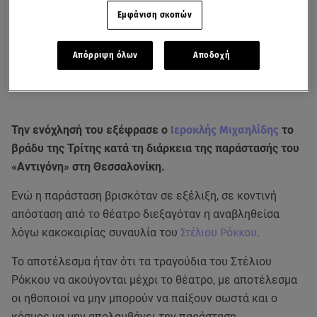
Εμφάνιση σκοπών
Απόρριψη όλων
Αποδοχή
Την ενόχλησή του εξέφρασε ο
Ιεροκλής Μιχαηλίδης
το
βράδυ της Τρίτης κατά τη διάρκεια της παράστασής του
«Αντιγόνη» στη Θεσσαλονίκη.
Eνώ η παράσταση βρισκόταν σε εξέλιξη, σε κοντινή
απόσταση από το θέατρο διεξαγόταν η αναβληθείσα
λόγω κακοκαιρίας συναυλία του
Στέλιου Ρόκκου.
Το αποτέλεσμα ήταν ότι τα τραγούδια του Στέλιου
Ρόκκου να ακούγονται μέχρι το θέατρο, με αποτέλεσμα
οι ηθοποιοί να μην μπορούν να παίξουν σωστά και ο
κόσμος να μην απολαμβάνει την παράσταση.