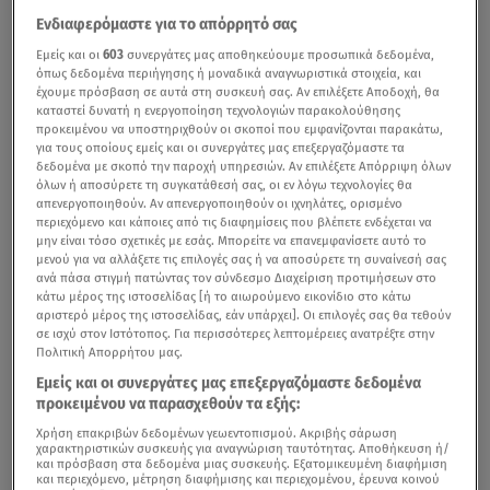
Ενδιαφερόμαστε για το απόρρητό σας
Εμείς και οι
603
συνεργάτες μας αποθηκεύουμε προσωπικά δεδομένα,
όπως δεδομένα περιήγησης ή μοναδικά αναγνωριστικά στοιχεία, και
έχουμε πρόσβαση σε αυτά στη συσκευή σας. Αν επιλέξετε Αποδοχή, θα
καταστεί δυνατή η ενεργοποίηση τεχνολογιών παρακολούθησης
προκειμένου να υποστηριχθούν οι σκοποί που εμφανίζονται παρακάτω,
για τους οποίους εμείς και οι συνεργάτες μας επεξεργαζόμαστε τα
δεδομένα με σκοπό την παροχή υπηρεσιών. Αν επιλέξετε Απόρριψη όλων
όλων ή αποσύρετε τη συγκατάθεσή σας, οι εν λόγω τεχνολογίες θα
απενεργοποιηθούν. Αν απενεργοποιηθούν οι ιχνηλάτες, ορισμένο
περιεχόμενο και κάποιες από τις διαφημίσεις που βλέπετε ενδέχεται να
μην είναι τόσο σχετικές με εσάς. Μπορείτε να επανεμφανίσετε αυτό το
μενού για να αλλάξετε τις επιλογές σας ή να αποσύρετε τη συναίνεσή σας
ανά πάσα στιγμή πατώντας τον σύνδεσμο Διαχείριση προτιμήσεων στο
κάτω μέρος της ιστοσελίδας [ή το αιωρούμενο εικονίδιο στο κάτω
αριστερό μέρος της ιστοσελίδας, εάν υπάρχει]. Οι επιλογές σας θα τεθούν
σε ισχύ στον Ιστότοπος. Για περισσότερες λεπτομέρειες ανατρέξτε στην
Πολιτική Απορρήτου μας.
Εμείς και οι συνεργάτες μας επεξεργαζόμαστε δεδομένα
προκειμένου να παρασχεθούν τα εξής:
Χρήση επακριβών δεδομένων γεωεντοπισμού. Ακριβής σάρωση
χαρακτηριστικών συσκευής για αναγνώριση ταυτότητας. Αποθήκευση ή/
και πρόσβαση στα δεδομένα μιας συσκευής. Εξατομικευμένη διαφήμιση
και περιεχόμενο, μέτρηση διαφήμισης και περιεχομένου, έρευνα κοινού