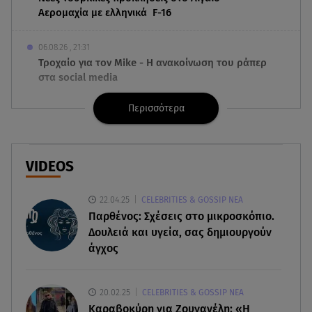
Αερομαχία με ελληνικά F-16
06.08.26 , 21:31
Τροχαίο για τον Mike - Η ανακοίνωση του ράπερ
στα social media
Περισσότερα
06.08.26 , 21:22
Ισραήλ - Κύπρος - Κρήτη: Το μεγαλύτερο
υποθαλάσσιο καλώδιο στον κόσμο
VIDEOS
06.08.26 , 21:07
Motor Oil: Δωρεά πυροσβεστικών οχημάτων και
22.04.25
CELEBRITIES & GOSSIP ΝΕΑ
εξοπλισμού στον Άγιο Βασίλειο
Παρθένος: Σχέσεις στο μικροσκόπιο.
Δουλειά και υγεία, σας δημιουργούν
06.08.26 , 20:49
άγχος
Άκης Παυλόπουλος: Η τρυφερή εξομολόγηση
της συζύγου του, Ελένης Φωτοπούλου
20.02.25
CELEBRITIES & GOSSIP ΝΕΑ
06.08.26 , 20:25
Καραβοκύρη για Ζουγανέλη: «Η