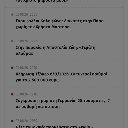
τον Χριστό μπροστά μου!»
06.08.26 , 22:39
Γαρυφαλλιά Καληφώνη: Διακοπές στην Πάρο
χωρίς τον Χρήστο Μάστορα
06.08.26 , 22:12
Στην παραλία η Αποστολία Ζώη: «Γεμάτη
αλμύρα»
06.08.26 , 22:10
Κλήρωση Τζόκερ 6/8/2026: Οι τυχεροί αριθμοί
για τα 2.500.000 ευρώ
06.08.26 , 22:02
Σύγκρουση τραμ στη Γερμανία: 25 τραυματίες, 7
σε σοβαρή κατάσταση
06.08.26 , 21:59
Νέες τουρκικές προκλήσεις στο Αιγαίο -