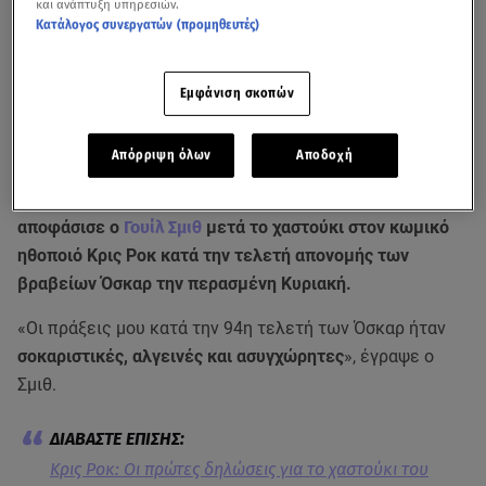
και ανάπτυξη υπηρεσιών.
Κατάλογος συνεργατών (προμηθευτές)
Εμφάνιση σκοπών
Απόρριψη όλων
Αποδοχή
Να παραιτηθεί από μέλος της Ακαδημίας των Όσκαρ
αποφάσισε ο
Γουίλ Σμιθ
μετά το χαστούκι στον κωμικό
ηθοποιό Κρις Ροκ κατά την τελετή απονομής των
βραβείων Όσκαρ την περασμένη Κυριακή.
«Οι πράξεις μου κατά την 94η τελετή των Όσκαρ ήταν
σοκαριστικές, αλγεινές και ασυγχώρητες
», έγραψε ο
Σμιθ.
Κρις Ροκ: Οι πρώτες δηλώσεις για το χαστούκι του