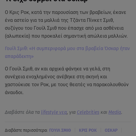
Ο Κρις Ροκ, κατά την παρουσίαση των βραβείων, έκανε
ένα αστείο για τα μαλλιά της Τζάντα Πίνκετ Σμιθ,
συζύγου του Γουίλ Σμιθ που έπασχε από μια ασθένεια
(αλωπεκία) που προκαλεί σημαντική απώλεια μαλλιών.
Γουίλ Σμιθ: «Η συμπεριφορά μου στα βραβεία Όσκαρ ήταν
απαράδεκτη»
Ο Γουίλ Σμιθ, αν και αρχικά φάνηκε να γελά, στη
συνέχεια ενοχλημένος ανέβηκε στη σκηνή και
χαστούκισε τον Ροκ, με τους θεατές να παρακολουθούν
άναυδοι.
Διαβάστε όλα τα
lifestyle νεα
, για
Celebrities
και
Media
.
|
|
|
Διαβάστε περισσότερα:
ΓΟΥΙΛ ΣΜΙΘ
ΚΡΙΣ ΡΟΚ
ΟΣΚΑΡ