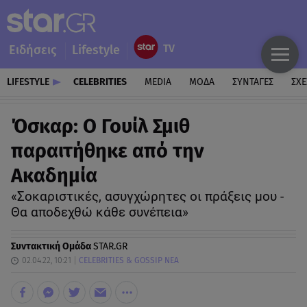
Ειδήσεις
Lifestyle
LIFESTYLE
CELEBRITIES
MEDIA
ΜΟΔΑ
ΣΥΝΤΑΓΕΣ
ΣΧΕ
Όσκαρ: Ο Γουίλ Σμιθ
παραιτήθηκε από την
Ακαδημία
«Σοκαριστικές, ασυγχώρητες οι πράξεις μου -
Θα αποδεχθώ κάθε συνέπεια»
Συντακτική Ομάδα
STAR.GR
02.04.22, 10:21
CELEBRITIES & GOSSIP ΝΕΑ