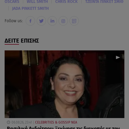
|
|
|
OSCARS
WILL SMITH
CHRIS ROCK
ΤΖΕΙΝΤΑ ΠΙΝΚΕΤ ΣΜΙΘ
|
JADA PINKETT SMITH
Follow us:
ΔΕΙΤΕ ΕΠΙΣΗΣ
06.08.26, 23:41
CELEBRITIES & GOSSIP ΝΕΑ
Βασιλική Ανδρίτσου: Ξεκίνησε τις διακοπές με τον