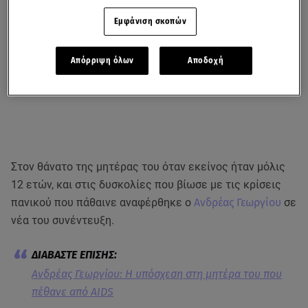
Εμφάνιση σκοπών
Απόρριψη όλων
Αποδοχή
Στον θάνατο της μητέρας του όταν εκείνος ήταν μόλις
12 ετών, και στις δυσκολίες που βίωσε με τις κρίσεις
πανικού που πάθαινε αναφέρθηκε ο
Ανδρέας Γεωργίου
σε
νέα του συνέντευξη.
Ανδρέας Γεωργίου: Η υπόσχεση στη μητέρα του που
πέθανε από AIDS