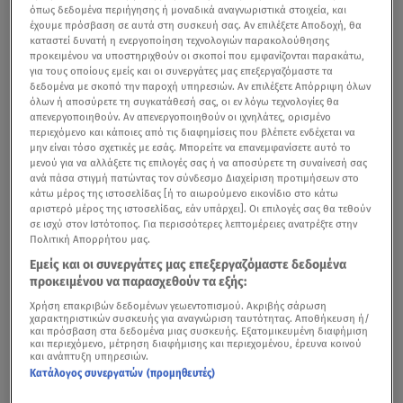
όπως δεδομένα περιήγησης ή μοναδικά αναγνωριστικά στοιχεία, και
έχουμε πρόσβαση σε αυτά στη συσκευή σας. Αν επιλέξετε Αποδοχή, θα
καταστεί δυνατή η ενεργοποίηση τεχνολογιών παρακολούθησης
προκειμένου να υποστηριχθούν οι σκοποί που εμφανίζονται παρακάτω,
για τους οποίους εμείς και οι συνεργάτες μας επεξεργαζόμαστε τα
δεδομένα με σκοπό την παροχή υπηρεσιών. Αν επιλέξετε Απόρριψη όλων
όλων ή αποσύρετε τη συγκατάθεσή σας, οι εν λόγω τεχνολογίες θα
απενεργοποιηθούν. Αν απενεργοποιηθούν οι ιχνηλάτες, ορισμένο
περιεχόμενο και κάποιες από τις διαφημίσεις που βλέπετε ενδέχεται να
μην είναι τόσο σχετικές με εσάς. Μπορείτε να επανεμφανίσετε αυτό το
μενού για να αλλάξετε τις επιλογές σας ή να αποσύρετε τη συναίνεσή σας
ανά πάσα στιγμή πατώντας τον σύνδεσμο Διαχείριση προτιμήσεων στο
κάτω μέρος της ιστοσελίδας [ή το αιωρούμενο εικονίδιο στο κάτω
αριστερό μέρος της ιστοσελίδας, εάν υπάρχει]. Οι επιλογές σας θα τεθούν
σε ισχύ στον Ιστότοπος. Για περισσότερες λεπτομέρειες ανατρέξτε στην
Πολιτική Απορρήτου μας.
Εμείς και οι συνεργάτες μας επεξεργαζόμαστε δεδομένα
προκειμένου να παρασχεθούν τα εξής:
Χρήση επακριβών δεδομένων γεωεντοπισμού. Ακριβής σάρωση
χαρακτηριστικών συσκευής για αναγνώριση ταυτότητας. Αποθήκευση ή/
και πρόσβαση στα δεδομένα μιας συσκευής. Εξατομικευμένη διαφήμιση
και περιεχόμενο, μέτρηση διαφήμισης και περιεχομένου, έρευνα κοινού
και ανάπτυξη υπηρεσιών.
Κατάλογος συνεργατών (προμηθευτές)