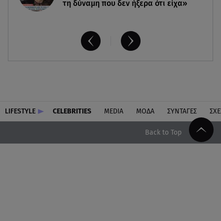
τη δύναμη που δεν ήξερα ότι είχα»
LIFESTYLE
CELEBRITIES
MEDIA
ΜΟΔΑ
ΣΥΝΤΑΓΕΣ
ΣΧΕ
Back to Top