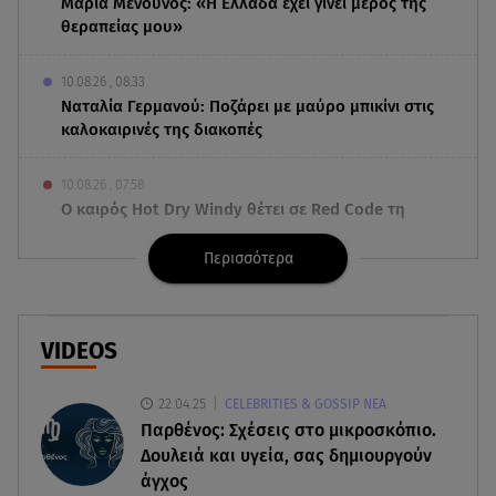
Μαρία Μενούνος: «Η Ελλάδα έχει γίνει μέρος της
θεραπείας μου»
10.08.26 , 08:33
Ναταλία Γερμανού: Ποζάρει με μαύρο μπικίνι στις
καλοκαιρινές της διακοπές
10.08.26 , 07:58
Ο καιρός Hot Dry Windy θέτει σε Red Code τη
χώρα - Άνεμοι 9 μποφόρ και 39◦C
Περισσότερα
10.08.26 , 03:00
Εορτολόγιο: Ποιοι γιορτάζουν στις 10 Αυγούστου
VIDEOS
09.08.26 , 23:50
ΑΑΔΕ: 1.296 φιάλες παράνομου φρέον
22.04.25
CELEBRITIES & GOSSIP ΝΕΑ
κατασχέθηκαν σε Κήπους και Δοϊράνη
Παρθένος: Σχέσεις στο μικροσκόπιο.
Δουλειά και υγεία, σας δημιουργούν
09.08.26 , 23:20
άγχος
Greek Mafia: Τα «Σκυλιά» του Έντικ είχαν μέχρι