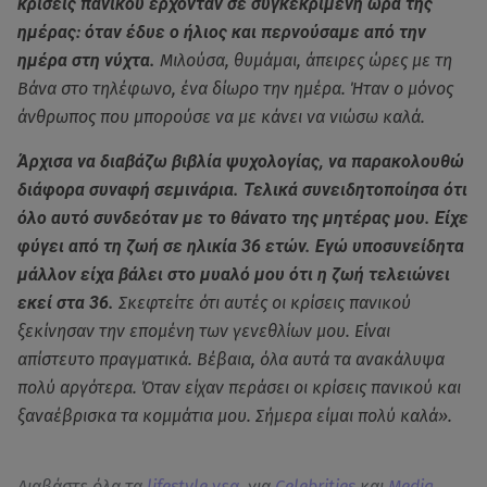
κρίσεις πανικού έρχονταν σε συγκεκριμένη ώρα της
ημέρας: όταν έδυε ο ήλιος και περνούσαμε από την
ημέρα στη νύχτα.
Μιλούσα, θυμάμαι, άπειρες ώρες με τη
Βάνα στο τηλέφωνο, ένα δίωρο την ημέρα. Ήταν ο μόνος
άνθρωπος που μπορούσε να με κάνει να νιώσω καλά.
Άρχισα να διαβάζω βιβλία ψυχολογίας, να παρακολουθώ
διάφορα συναφή σεμινάρια. Τελικά συνειδητοποίησα ότι
όλο αυτό συνδεόταν με το θάνατο της μητέρας μου. Είχε
φύγει από τη ζωή σε ηλικία 36 ετών. Εγώ υποσυνείδητα
μάλλον είχα βάλει στο μυαλό μου ότι η ζωή τελειώνει
εκεί στα 36.
Σκεφτείτε ότι αυτές οι κρίσεις πανικού
ξεκίνησαν την επομένη των γενεθλίων μου. Είναι
απίστευτο πραγματικά. Βέβαια, όλα αυτά τα ανακάλυψα
πολύ αργότερα. Όταν είχαν περάσει οι κρίσεις πανικού και
ξαναέβρισκα τα κομμάτια μου. Σήμερα είμαι πολύ καλά».
Διαβάστε όλα τα
lifestyle νεα
, για
Celebrities
και
Media
.