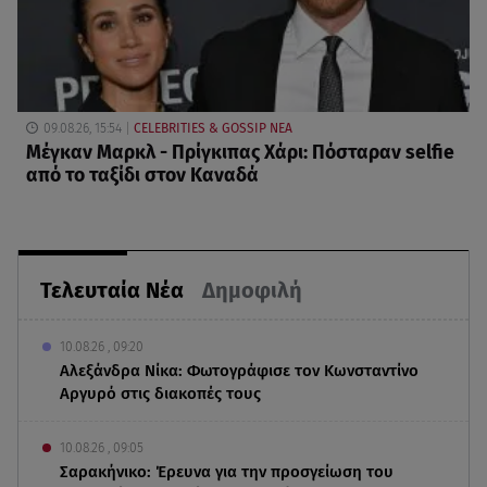
09.08.26, 15:54
CELEBRITIES & GOSSIP ΝΕΑ
Μέγκαν Μαρκλ - Πρίγκιπας Χάρι: Πόσταραν selfie
από το ταξίδι στον Καναδά
Τελευταία Νέα
Δημοφιλή
10.08.26 , 09:20
Αλεξάνδρα Νίκα: Φωτογράφισε τον Κωνσταντίνο
Αργυρό στις διακοπές τους
10.08.26 , 09:05
Σαρακήνικο: Έρευνα για την προσγείωση του