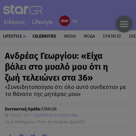
Ειδήσεις
Lifestyle
LIFESTYLE
CELEBRITIES
MEDIA
ΜΟΔΑ
ΣΥΝΤΑΓΕΣ
ΣΧΕ
Ανδρέας Γεωργίου: «Είχα
βάλει στο μυαλό μου ότι η
ζωή τελειώνει στα 36»
«Συνειδητοποίησα ότι όλο αυτό συνδεόταν με
το θάνατο της μητέρας μου»
Συντακτική Ομάδα
STAR.GR
13.03.22, 14:17
CELEBRITIES & GOSSIP ΝΕΑ
Πηγή: ΒΗΜΑgazino/ Photo by Instagram @goat5.6