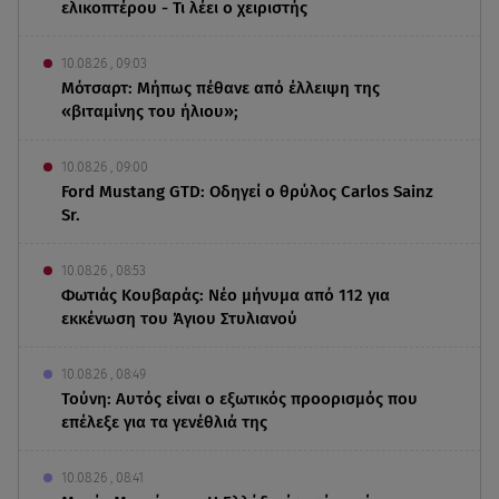
ελικοπτέρου - Τι λέει ο χειριστής
10.08.26 , 09:03
Μότσαρτ: Μήπως πέθανε από έλλειψη της
«βιταμίνης του ήλιου»;
10.08.26 , 09:00
Ford Mustang GTD: Οδηγεί ο θρύλος Carlos Sainz
Sr.
10.08.26 , 08:53
Φωτιάς Κουβαράς: Νέο μήνυμα από 112 για
εκκένωση του Άγιου Στυλιανού
10.08.26 , 08:49
Τούνη: Αυτός είναι ο εξωτικός προορισμός που
επέλεξε για τα γενέθλιά της
10.08.26 , 08:41