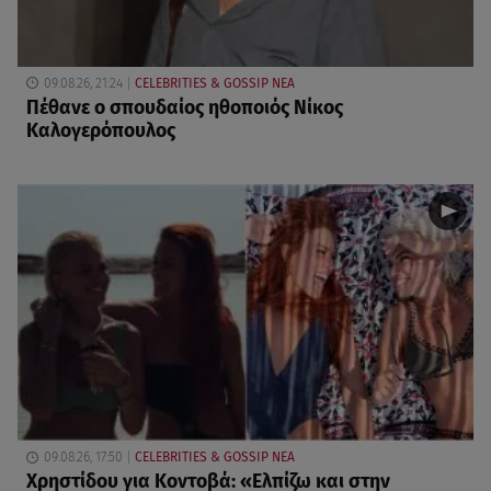
09.08.26, 21:24
CELEBRITIES & GOSSIP ΝΕΑ
Πέθανε ο σπουδαίος ηθοποιός Νίκος
Καλογερόπουλος
09.08.26, 17:50
CELEBRITIES & GOSSIP ΝΕΑ
Χρηστίδου για Κοντοβά: «Ελπίζω και στην