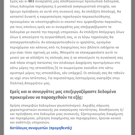
Εμείς και οι
603
συνεργάτες μας αποθηκεύουμε προσωπικά δεδομένα,
όπως δεδομένα περιήγησης ή μοναδικά αναγνωριστικά στοιχεία, και
έχουμε πρόσβαση σε αυτά στη συσκευή σας. Αν επιλέξετε Αποδοχή, θα
καταστεί δυνατή η ενεργοποίηση τεχνολογιών παρακολούθησης
προκειμένου να υποστηριχθούν οι σκοποί που εμφανίζονται παρακάτω,
για τους οποίους εμείς και οι συνεργάτες μας επεξεργαζόμαστε τα
δεδομένα με σκοπό την παροχή υπηρεσιών. Αν επιλέξετε Απόρριψη όλων
όλων ή αποσύρετε τη συγκατάθεσή σας, οι εν λόγω τεχνολογίες θα
απενεργοποιηθούν. Αν απενεργοποιηθούν οι ιχνηλάτες, ορισμένο
περιεχόμενο και κάποιες από τις διαφημίσεις που βλέπετε ενδέχεται να
μην είναι τόσο σχετικές με εσάς. Μπορείτε να επανεμφανίσετε αυτό το
μενού για να αλλάξετε τις επιλογές σας ή να αποσύρετε τη συναίνεσή σας
ανά πάσα στιγμή πατώντας τον σύνδεσμο Διαχείριση προτιμήσεων στο
κάτω μέρος της ιστοσελίδας [ή το αιωρούμενο εικονίδιο στο κάτω
αριστερό μέρος της ιστοσελίδας, εάν υπάρχει]. Οι επιλογές σας θα τεθούν
σε ισχύ στον Ιστότοπος. Για περισσότερες λεπτομέρειες ανατρέξτε στην
Πολιτική Απορρήτου μας.
Εμείς και οι συνεργάτες μας επεξεργαζόμαστε δεδομένα
προκειμένου να παρασχεθούν τα εξής:
Χρήση επακριβών δεδομένων γεωεντοπισμού. Ακριβής σάρωση
χαρακτηριστικών συσκευής για αναγνώριση ταυτότητας. Αποθήκευση ή/
και πρόσβαση στα δεδομένα μιας συσκευής. Εξατομικευμένη διαφήμιση
και περιεχόμενο, μέτρηση διαφήμισης και περιεχομένου, έρευνα κοινού
και ανάπτυξη υπηρεσιών.
Κατάλογος συνεργατών (προμηθευτές)