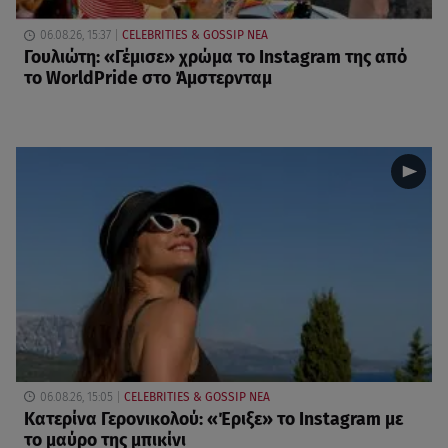
06.08.26, 15:37
CELEBRITIES & GOSSIP ΝΕΑ
Γουλιώτη: «Γέμισε» χρώμα το Instagram της από
το WorldPride στο Άμστερνταμ
06.08.26, 15:05
CELEBRITIES & GOSSIP ΝΕΑ
Κατερίνα Γερονικολού: «Έριξε» το Instagram με
το μαύρο της μπικίνι