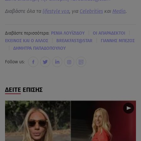
Διαβάστε όλα τα
lifestyle νεα
, για
Celebrities
και
Media
.
|
|
Διαβάστε περισσότερα:
ΡΕΝΙΑ ΛΟΥΪΖΙΔΟΥ
ΟΙ ΑΠΑΡΑΔΕΚΤΟΙ
|
|
ΕΚΕΙΝΟΣ ΚΑΙ Ο ΑΛΛΟΣ
BREAKFAST@STAR
ΓΙΑΝΝΗΣ ΜΠΕΖΟΣ
|
ΔΗΜΗΤΡΑ ΠΑΠΑΔΟΠΟΥΛΟΥ
Follow us:
ΔΕΙΤΕ ΕΠΙΣΗΣ