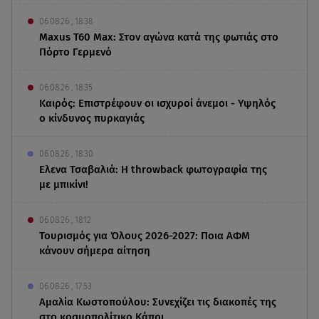
06.08.26 , 18:38
Maxus T60 Max: Στον αγώνα κατά της φωτιάς στο
Πόρτο Γερμενό
06.08.26 , 18:35
Καιρός: Επιστρέφουν οι ισχυροί άνεμοι - Υψηλός
ο κίνδυνος πυρκαγιάς
06.08.26 , 18:30
Ελενα Τσαβαλιά: Η throwback φωτογραφία της
με μπικίνι!
06.08.26 , 18:12
Τουρισμός για Όλους 2026-2027: Ποια ΑΦΜ
κάνουν σήμερα αίτηση
06.08.26 , 17:53
Αμαλία Κωστοπούλου: Συνεχίζει τις διακοπές της
στο κοσμοπολίτικο Κάπρι