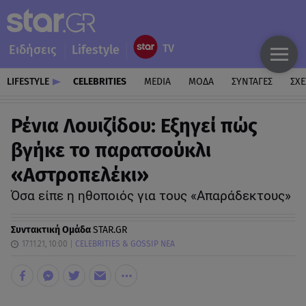
Ειδήσεις
Lifestyle
LIFESTYLE
CELEBRITIES
MEDIA
ΜΟΔΑ
ΣΥΝΤΑΓΕΣ
ΣΧΕ
Ρένια Λουιζίδου: Εξηγεί πώς
βγήκε το παρατσούκλι
«Αστροπελέκι»
Όσα είπε η ηθοποιός για τους «Απαράδεκτους»
Συντακτική Ομάδα
STAR.GR
17.11.21, 10:00
CELEBRITIES & GOSSIP ΝΕΑ