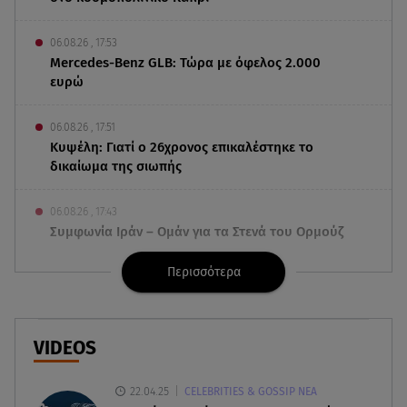
06.08.26 , 17:53
Mercedes-Benz GLB: Τώρα με όφελος 2.000
ευρώ
06.08.26 , 17:51
Κυψέλη: Γιατί ο 26χρονος επικαλέστηκε το
δικαίωμα της σιωπής
06.08.26 , 17:43
Συμφωνία Ιράν – Ομάν για τα Στενά του Ορμούζ
Περισσότερα
06.08.26 , 17:12
Μαρία Κορινθίου: «Έχω πατήσει φρένο» -
Δηλώνει χορτασμένη και μπουχτισμένη!
VIDEOS
06.08.26 , 16:57
Άνω Λιόσια: Πήγε να κλέψει καλώδια, έπαθε
22.04.25
CELEBRITIES & GOSSIP ΝΕΑ
ηλεκτροπληξία και πέθανε