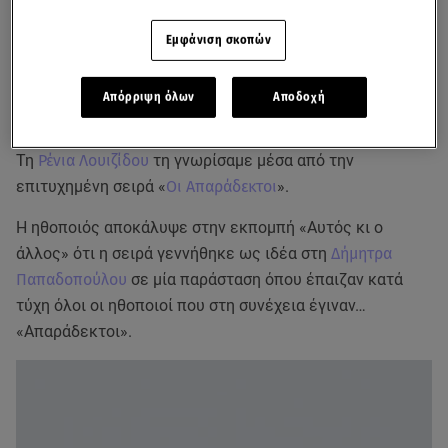
Εμφάνιση σκοπών
Απόρριψη όλων
Αποδοχή
Τη
Ρένια Λουιζίδου
τη γνωρίσαμε μέσα από την
επιτυχημένη σειρά «
Οι Απαράδεκτοι
».
Η ηθοποιός αποκάλυψε στην εκπομπή «Αυτός κι ο
άλλος» ότι η σειρά γεννήθηκε ως ιδέα στη
Δήμητρα
Παπαδοπούλου
σε μία παράσταση όπου έπαιζαν κατά
τύχη όλοι οι ηθοποιοί που στη συνέχεια έγιναν…
«Απαράδεκτοι».