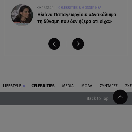
17.12.24
CELEBRITIES & GOSSIP ΝΕΑ
Ηλιάνα Παπαγεωργίου: «Ανακάλυψα
τη δύναμη που δεν ήξερα ότι είχα»
LIFESTYLE
CELEBRITIES
MEDIA
ΜΟΔΑ
ΣΥΝΤΑΓΕΣ
ΣΧΕ
Back to Top