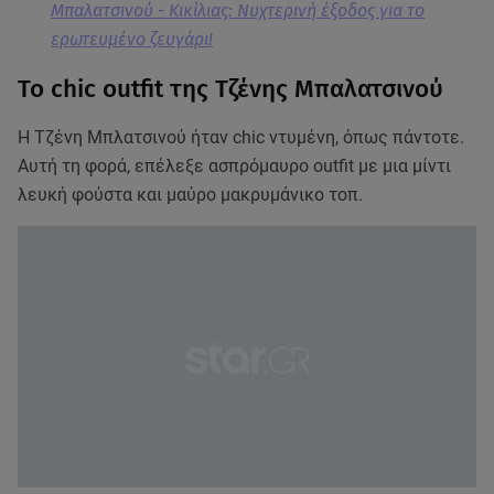
Μπαλατσινού - Κικίλιας: Νυχτερινή έξοδος για το
ερωτευμένο ζευγάρι!
Το chic outfit της Τζένης Μπαλατσινού
Η Τζένη Μπλατσινού ήταν chic ντυμένη, όπως πάντοτε.
Αυτή τη φορά, επέλεξε ασπρόμαυρο outfit με μια μίντι
λευκή φούστα και μαύρο μακρυμάνικο τοπ.