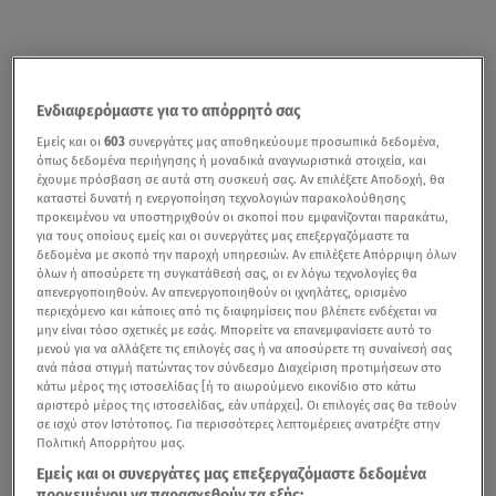
Ενδιαφερόμαστε για το απόρρητό σας
Εμείς και οι
603
συνεργάτες μας αποθηκεύουμε προσωπικά δεδομένα,
όπως δεδομένα περιήγησης ή μοναδικά αναγνωριστικά στοιχεία, και
έχουμε πρόσβαση σε αυτά στη συσκευή σας. Αν επιλέξετε Αποδοχή, θα
καταστεί δυνατή η ενεργοποίηση τεχνολογιών παρακολούθησης
προκειμένου να υποστηριχθούν οι σκοποί που εμφανίζονται παρακάτω,
για τους οποίους εμείς και οι συνεργάτες μας επεξεργαζόμαστε τα
δεδομένα με σκοπό την παροχή υπηρεσιών. Αν επιλέξετε Απόρριψη όλων
όλων ή αποσύρετε τη συγκατάθεσή σας, οι εν λόγω τεχνολογίες θα
απενεργοποιηθούν. Αν απενεργοποιηθούν οι ιχνηλάτες, ορισμένο
περιεχόμενο και κάποιες από τις διαφημίσεις που βλέπετε ενδέχεται να
μην είναι τόσο σχετικές με εσάς. Μπορείτε να επανεμφανίσετε αυτό το
μενού για να αλλάξετε τις επιλογές σας ή να αποσύρετε τη συναίνεσή σας
ανά πάσα στιγμή πατώντας τον σύνδεσμο Διαχείριση προτιμήσεων στο
κάτω μέρος της ιστοσελίδας [ή το αιωρούμενο εικονίδιο στο κάτω
αριστερό μέρος της ιστοσελίδας, εάν υπάρχει]. Οι επιλογές σας θα τεθούν
σε ισχύ στον Ιστότοπος. Για περισσότερες λεπτομέρειες ανατρέξτε στην
Πολιτική Απορρήτου μας.
Εμείς και οι συνεργάτες μας επεξεργαζόμαστε δεδομένα
προκειμένου να παρασχεθούν τα εξής: