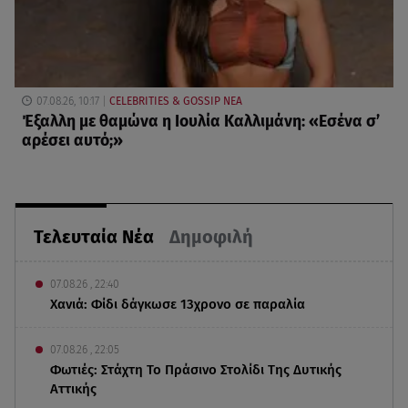
07.08.26, 10:17
CELEBRITIES & GOSSIP ΝΕΑ
Έξαλλη με θαμώνα η Ιουλία Καλλιμάνη: «Εσένα σ’
αρέσει αυτό;»
Τελευταία Νέα
Δημοφιλή
07.08.26 , 22:40
Χανιά: Φίδι δάγκωσε 13χρονο σε παραλία
07.08.26 , 22:05
Φωτιές: Στάχτη Το Πράσινο Στολίδι Της Δυτικής
Αττικής