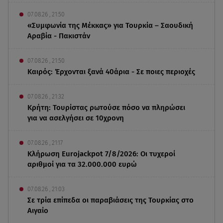
07.08.26 , 21:50
«Συμφωνία της Μέκκας» για Τουρκία – Σαουδική
Αραβία - Πακιστάν
07.08.26 , 21:50
Καιρός: Έρχονται ξανά 40άρια - Σε ποιες περιοχές
07.08.26 , 21:32
Κρήτη: Τουρίστας ρωτούσε πόσο να πληρώσει
για να ασελγήσει σε 10χρονη
07.08.26 , 21:17
Κλήρωση Eurojackpot 7/8/2026: Οι τυχεροί
αριθμοί για τα 32.000.000 ευρώ
07.08.26 , 21:03
Σε τρία επίπεδα οι παραβιάσεις της Τουρκίας στο
Αιγαίο