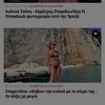
07.08.26, 15:24
CELEBRITIES & GOSSIP ΝΕΑ
Ιωάννα Τούνη - Δημήτρης Σπυριδωνίδης: Η
throwback φωτογραφία από την Ίμπιζα
07.08.26, 14:44
CELEBRITIES & GOSSIP ΝΕΑ
Στεφανίδου: «Κόβει» την ανάσα με το σώμα της -
Οι πόζες με μαγιό