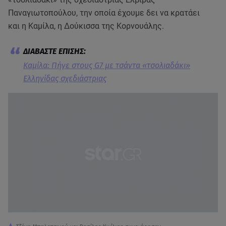
Παναγιωτοπούλου, την οποία έχουμε δει να κρατάει
και η Καμίλα, η Δούκισσα της Κορνουάλης.
Καμίλα: Πήγε στους G7 με τσάντα «τσολιαδάκι»
Ελληνίδας σχεδιάστριας