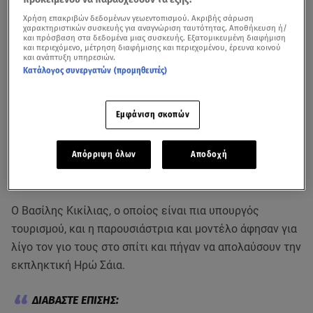
Χρήση επακριβών δεδομένων γεωεντοπισμού. Ακριβής σάρωση
χαρακτηριστικών συσκευής για αναγνώριση ταυτότητας. Αποθήκευση ή/
και πρόσβαση στα δεδομένα μιας συσκευής. Εξατομικευμένη διαφήμιση
και περιεχόμενο, μέτρηση διαφήμισης και περιεχομένου, έρευνα κοινού
και ανάπτυξη υπηρεσιών.
Κατάλογος συνεργατών (προμηθευτές)
Βίντεο από άλλη έξοδο του διάσημου ζευγαριού
Εμφάνιση σκοπών
Τη μουσική παράσταση
«Θέλει Αρετή και Τόλμη… το
τραγούδι»
που παρουσίασε ο
Σταύρος Ξαρχάκος
στο
Απόρριψη όλων
Αποδοχή
Ηρώδειο
παρακολούθησαν η
Τζένη Μπαλατσινού
και ο
Βασίλης Κικίλιας
το βράδυ της Κυριακής.
Ο Βασίλης Κικίλιας, ο οποίος είναι πια υπουργός
τουρισμού, και η παρουσιάστρια και μοντέλο άφησαν για
λίγο τον γιο τους στο σπίτι και πήγαν να απολαύσουν την
εκπληκτική Ηρώ Σάια.