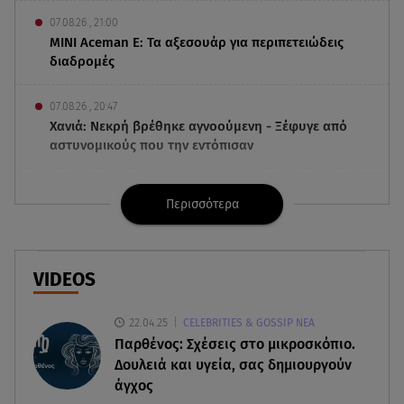
07.08.26 , 21:00
MINI Aceman E: Τα αξεσουάρ για περιπετειώδεις
διαδρομές
07.08.26 , 20:47
Χανιά: Νεκρή βρέθηκε αγνοούμενη - Ξέφυγε από
αστυνομικούς που την εντόπισαν
07.08.26 , 20:18
Περισσότερα
Μυστράς: Κρίσιμος για το κατηγορητήριο ο
χρόνος θανάτου του 90χρονου
07.08.26 , 20:13
VIDEOS
Κυψέλη: Tι βρέθηκε στο διαμέρισμα της
38χρονης Λίζα
22.04.25
CELEBRITIES & GOSSIP ΝΕΑ
Παρθένος: Σχέσεις στο μικροσκόπιο.
07.08.26 , 19:15
Δουλειά και υγεία, σας δημιουργούν
Συντάξεις Σεπτεμβρίου: Πότε θα μπουν τα
άγχος
χρήματα στους λογαριασμούς