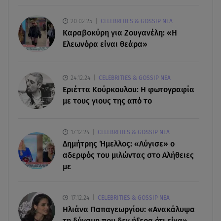
07.08.26 , 18:45
20.02.25
CELEBRITIES & GOSSIP ΝΕΑ
Φωτιά στο Στεφάνι Κορίνθου: Μήνυμα από το 112
Καραβοκύρη για Ζουγανέλη: «Η
- Σηκώθηκαν εναέρια μέσα
Ελεωνόρα είναι θεάρα»
07.08.26 , 18:34
Έξοδος Αυγούστου: Στο 100% η πληρότητα για
24.12.24
CELEBRITIES & GOSSIP ΝΕΑ
Κυκλάδες
Εριέττα Κούρκουλου: Η φωτογραφία
με τους γιους της από το
07.08.26 , 17:44
Παιδικοί σταθμοί: Πότε βγαίνουν τα προσωρινά
17.12.24
CELEBRITIES & GOSSIP ΝΕΑ
αποτελέσματα
Δημήτρης Ήμελλος: «Λύγισε» ο
αδερφός του μιλώντας στο Αλήθειες
με
17.12.24
CELEBRITIES & GOSSIP ΝΕΑ
Ηλιάνα Παπαγεωργίου: «Ανακάλυψα
τη δύναμη που δεν ήξερα ότι είχα»