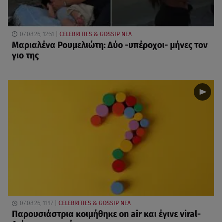
07.08.26, 12:51
CELEBRITIES & GOSSIP ΝΕΑ
Μαριαλένα Ρουμελιώτη: Δύο -υπέροχοι- μήνες τον
γιο της
07.08.26, 11:17
CELEBRITIES & GOSSIP ΝΕΑ
Παρουσιάστρια κοιμήθηκε on air και έγινε viral-