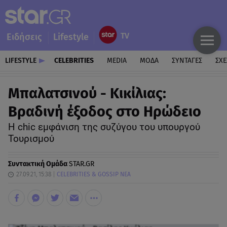
Ειδήσεις
Lifestyle
LIFESTYLE
CELEBRITIES
MEDIA
ΜΟΔΑ
ΣΥΝΤΑΓΕΣ
ΣΧΕ
Μπαλατσινού - Κικίλιας:
Βραδινή έξοδος στο Ηρώδειο
Η chic εμφάνιση της συζύγου του υπουργού
Τουρισμού
Συντακτική Ομάδα
STAR.GR
27.09.21, 15:38
CELEBRITIES & GOSSIP ΝΕΑ