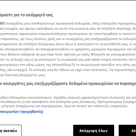
μαστε για το απόρρητό σας
603
συνεργάτες μας αποθηκεύουμε προσωπικά δεδομένα, όπως δεδομένα περιήγησης
κά στοιχεία, και έχουμε πρόσβαση σε αυτά στη συσκευή σας. Αν επιλέξετε Αποδοχή, θ
νεργοποίηση τεχνολογιών παρακολούθησης προκειμένου να υποστηριχθούν οι σκοποί
ι παρακάτω, για τους οποίους εμείς και οι συνεργάτες μας επεξεργαζόμαστε τα δεδομέ
υπηρεσιών. Αν επιλέξετε Απόρριψη όλων όλων ή αποσύρετε τη συγκατάθεσή σας, οι ε
 θα απενεργοποιηθούν. Αν απενεργοποιηθούν οι ιχνηλάτες, ορισμένο περιεχόμενο και κά
 που βλέπετε ενδέχεται να μην είναι τόσο σχετικές με εσάς. Μπορείτε να επανεμφανίσετ
ξετε τις επιλογές σας ή να αποσύρετε τη συναίνεσή σας ανά πάσα στιγμή πατώντας τον
προτιμήσεων στο κάτω μέρος της ιστοσελίδας [ή το αιωρούμενο εικονίδιο στο κάτω α
δας, εάν υπάρχει]. Οι επιλογές σας θα τεθούν σε ισχύ στον Ιστότοπος. Για περισσότερε
την Πολιτική Απορρήτου μας.
Δείτε περισσότερα άρθρα μας στα αποτελέσματα αναζήτησης
 οι συνεργάτες μας επεξεργαζόμαστε δεδομένα προκειμένου να παρασχ
Add star.gr on Google
ριβών δεδομένων γεωεντοπισμού. Ακριβής σάρωση χαρακτηριστικών συσκευής για αν
 Αποθήκευση ή/και πρόσβαση στα δεδομένα μιας συσκευής. Εξατομικευμένη διαφήμι
, μέτρηση διαφήμισης και περιεχομένου, έρευνα κοινού και ανάπτυξη υπηρεσιών.
 με τον 4 μηνών γιο της και την αγαπημένη της φίλη, Έλενα 
συνεργατών (προμηθευτές)
η Μπαλατσινού.
η σκοπών
Απόρριψη όλων
Απ