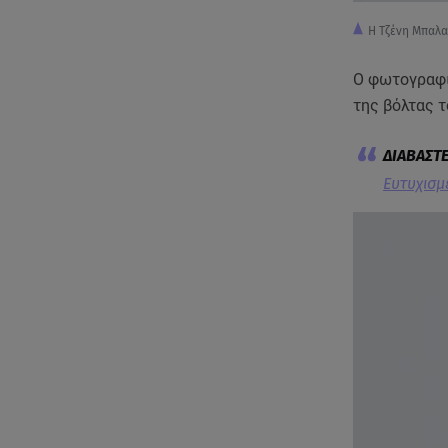
Η Τζένη Μπαλα
Ο φωτογραφικ
της βόλτας τ
Ευτυχισμ