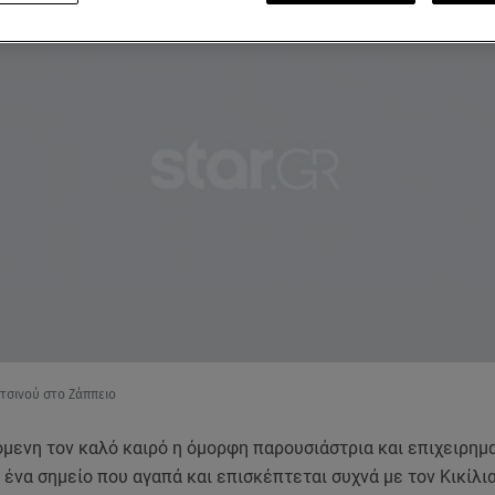
τσινού στο Ζάππειο
μενη τον καλό καιρό η όμορφη παρουσιάστρια και επιχειρημ
 ένα σημείο που αγαπά και επισκέπτεται συχνά με τον Κικίλια 