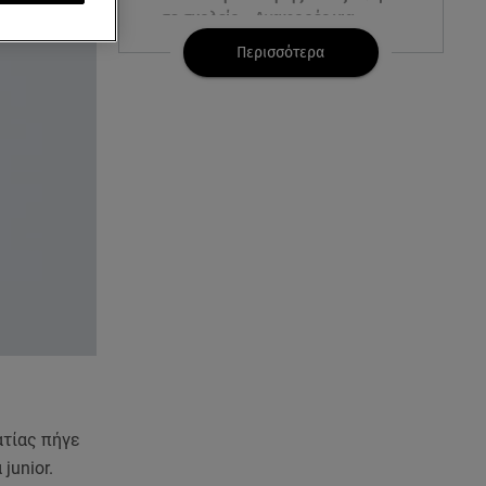
σε σχολείο - Αναφορές για
νεκρούς
Περισσότερα
07.08.26 , 03:00
Εορτολόγιο: Ποιοι γιορτάζουν
στις 7 Αυγούστου
06.08.26 , 23:41
Βασιλική Ανδρίτσου: Ξεκίνησε
τις διακοπές με τον σύζυγο και
την κορούλα της
06.08.26 , 23:11
Αγγελική Ηλιάδη ανήμερα του
Σωτήρος: «Είδα τον Χριστό
μπροστά μου!»
ατίας πήγε
06.08.26 , 22:39
Γαρυφαλλιά Καληφώνη:
junior.