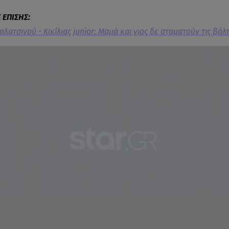
λατσινού - Κικίλιας junior: Μαμά και γιος δε σταματούν τις βόλ