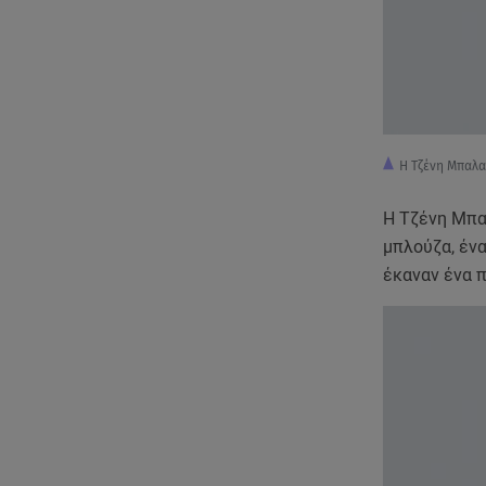
Η Τζένη Μπαλα
Η Τζένη Μπαλ
μπλούζα, ένα
έκαναν ένα 