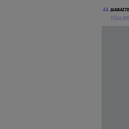
Τζένη Μπα