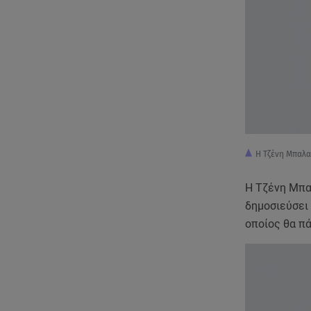
Η Τζένη Μπαλατ
Η Τζένη Μπαλ
δημοσιεύσει 
οποίος θα π