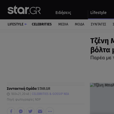
Αθλητικά
Quiz
Ειδήσεις
Lifestyle
Αυτοκίνητο
LIFESTYLE
CELEBRITIES
MEDIA
ΜΟΔΑ
ΣΥΝΤΑΓΕΣ
Τζένη 
βόλτα μ
Παρέα με 
Συντακτική Ομάδα
STAR.GR
18.04.21, 20:48
CELEBRITIES & GOSSIP ΝΕΑ
Πηγή: φωτογραφίες NDP