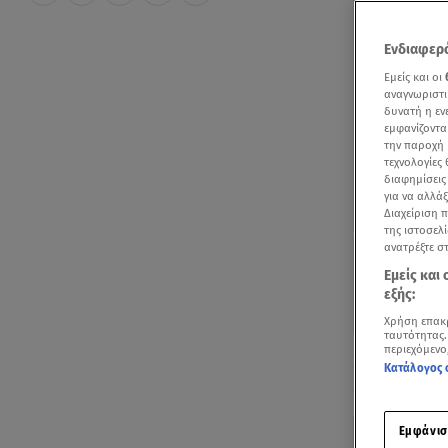
Ενδιαφερό
Εμείς και οι
αναγνωριστι
δυνατή η ε
εμφανίζοντα
την παροχή 
τεχνολογίες
διαφημίσεις
για να αλλά
Διαχείριση 
της ιστοσελί
ανατρέξτε σ
Εμείς και
εξής:
Χρήση επακ
ταυτότητας.
περιεχόμενο
Χαλαρή βόλτα
Κατάλογος 
έκανε η
Τζέν
Εμφάνισ