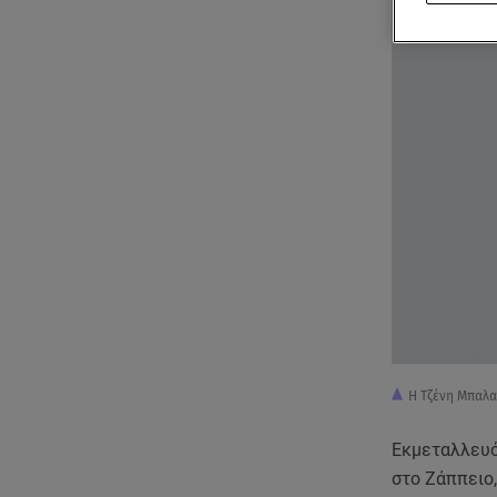
Η Τζένη Μπαλα
Εκμεταλλευό
στο Ζάππειο,