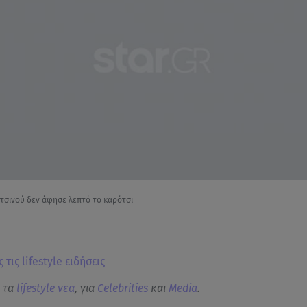
τσινού δεν άφησε λεπτό το καρότσι
 τις lifestyle ειδήσεις
α τα
lifestyle νεα
, για
Celebrities
και
Media
.