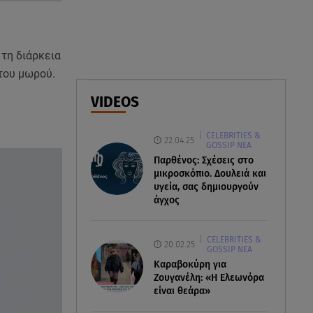
F-16
06.08.26 , 21:31
 τη διάρκεια
Τροχαίο για τον Mike - Η
ανακοίνωση του ράπερ στα
 του μωρού.
social media
VIDEOS
06.08.26 , 21:22
CELEBRITIES &
Ισραήλ - Κύπρος - Κρήτη: Το
22.04.25
GOSSIP ΝΕΑ
μεγαλύτερο υποθαλάσσιο
Παρθένος: Σχέσεις στο
καλώδιο στον κόσμο
μικροσκόπιο. Δουλειά και
υγεία, σας δημιουργούν
άγχος
CELEBRITIES &
20.02.25
GOSSIP ΝΕΑ
Καραβοκύρη για
Ζουγανέλη: «Η Ελεωνόρα
είναι θεάρα»