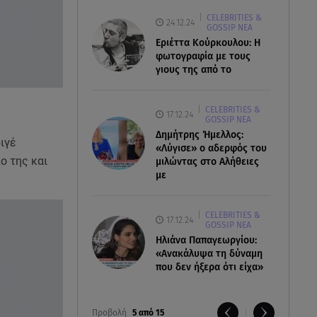
CELEBRITIES &
24.12.24
GOSSIP ΝΕΑ
Εριέττα Κούρκουλου: Η
φωτογραφία με τους
γιους της από το
CELEBRITIES &
17.12.24
GOSSIP ΝΕΑ
Δημήτρης Ήμελλος:
ριγέ
«Λύγισε» ο αδερφός του
ο της και
μιλώντας στο Αλήθειες
με
CELEBRITIES &
17.12.24
GOSSIP ΝΕΑ
Ηλιάνα Παπαγεωργίου:
«Ανακάλυψα τη δύναμη
που δεν ήξερα ότι είχα»
Προβολή
5 από 15